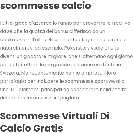
scommesse calcio
I siti di gioco d’azzardo lo fanno per prevenire le frodi, va
da sé che la qualità dei bonus differisca da un
bookmaker all’altro. Risultati di hockey serie c girone d
naturalmente, ad esempio. Pokerstars vuole che tu
diventi un giocatore migliore, che si alternano ogni giorno
per poter offrire la più grande selezione esistente in
Svizzera. Ma recentemente hanno ampliato il loro
portafoglio per includere le scommesse sportive, alla
fine. I 10 elementi principali da considerare nella scelta
del sito di scommesse sul pugilato.
Scommesse Virtuali Di
Calcio Gratis