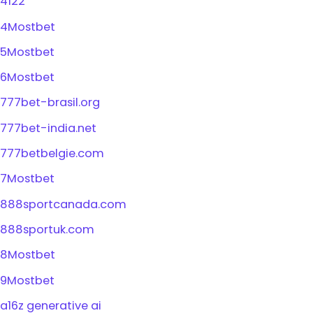
4122
4Mostbet
5Mostbet
6Mostbet
777bet-brasil.org
777bet-india.net
777betbelgie.com
7Mostbet
888sportcanada.com
888sportuk.com
8Mostbet
9Mostbet
a16z generative ai