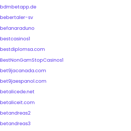
bdmbetapp.de
bebertaler-sv
befanaraduno
bestcasinos1
bestdiplomsa.com
BestNonGamStopCasinos1
bet9jacanada.com
bet9jaespanol.com
betalicede.net
betaliceit.com
betandreas2
betandreas3