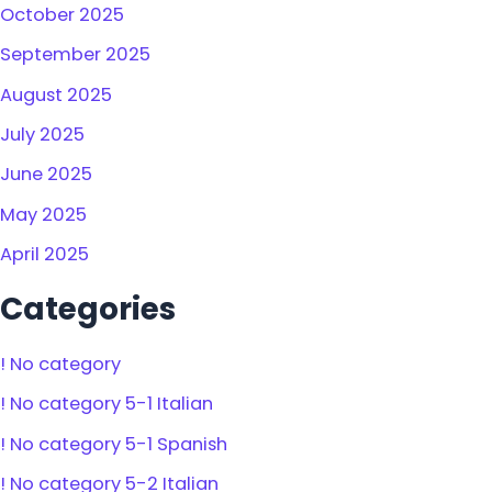
October 2025
September 2025
August 2025
July 2025
June 2025
May 2025
April 2025
Categories
! No category
! No category 5-1 Italian
! No category 5-1 Spanish
! No category 5-2 Italian