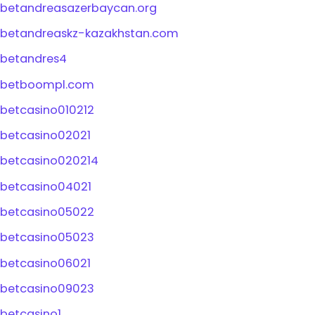
betandreasazerbaycan.org
betandreaskz-kazakhstan.com
betandres4
betboompl.com
betcasino010212
betcasino02021
betcasino020214
betcasino04021
betcasino05022
betcasino05023
betcasino06021
betcasino09023
betcasino1