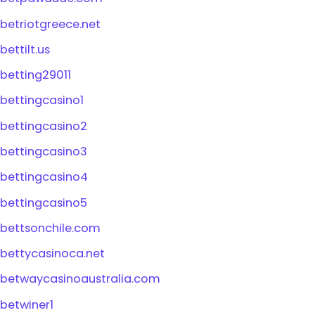
betriotgreece.net
bettilt.us
betting29011
bettingcasino1
bettingcasino2
bettingcasino3
bettingcasino4
bettingcasino5
bettsonchile.com
bettycasinoca.net
betwaycasinoaustralia.com
betwiner1