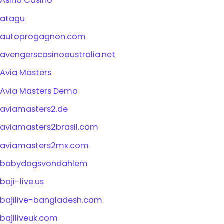
Asino Casino
atagu
autoprogagnon.com
avengerscasinoaustralia.net
Avia Masters
Avia Masters Demo
aviamasters2.de
aviamasters2brasil.com
aviamasters2mx.com
babydogsvondahlem
baji-live.us
bajilive-bangladesh.com
bajiliveuk.com