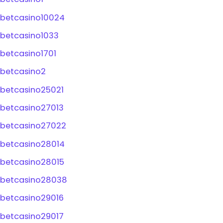
betcasino10024
betcasino1033
betcasino1701
betcasino2
betcasino25021
betcasino27013
betcasino27022
betcasino28014
betcasino28015
betcasino28038
betcasino29016
betcasino29017