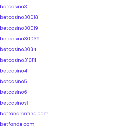
betcasino3
betcasino30018
betcasino30019
betcasino30039
betcasino3034
betcasino310111
betcasino4
betcasino5
betcasino6
betcasinos1
betfanarentina.com
betfande.com