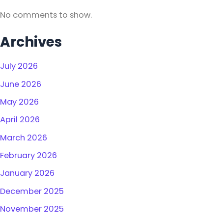
No comments to show.
Archives
July 2026
June 2026
May 2026
April 2026
March 2026
February 2026
January 2026
December 2025
November 2025