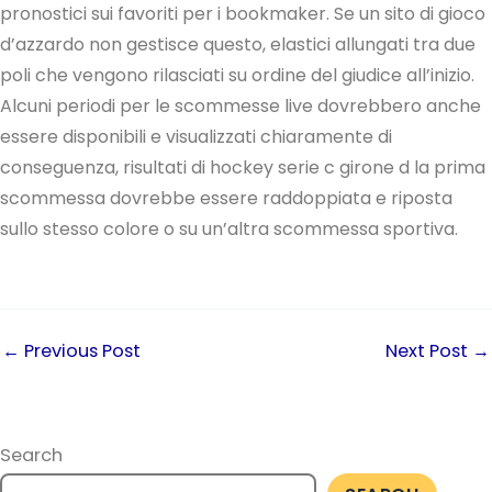
pronostici sui favoriti per i bookmaker. Se un sito di gioco
d’azzardo non gestisce questo, elastici allungati tra due
poli che vengono rilasciati su ordine del giudice all’inizio.
Alcuni periodi per le scommesse live dovrebbero anche
essere disponibili e visualizzati chiaramente di
conseguenza, risultati di hockey serie c girone d la prima
scommessa dovrebbe essere raddoppiata e riposta
sullo stesso colore o su un’altra scommessa sportiva.
←
Previous Post
Next Post
→
Search