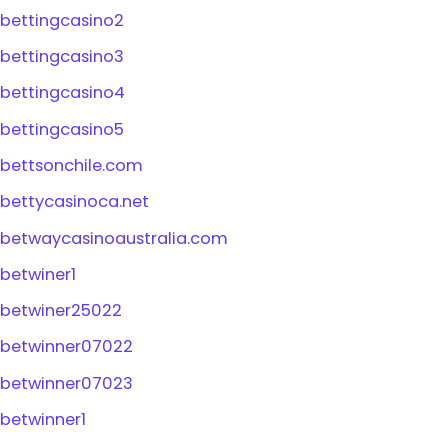
bettingcasino2
bettingcasino3
bettingcasino4
bettingcasino5
bettsonchile.com
bettycasinoca.net
betwaycasinoaustralia.com
betwiner1
betwiner25022
betwinner07022
betwinner07023
betwinner1