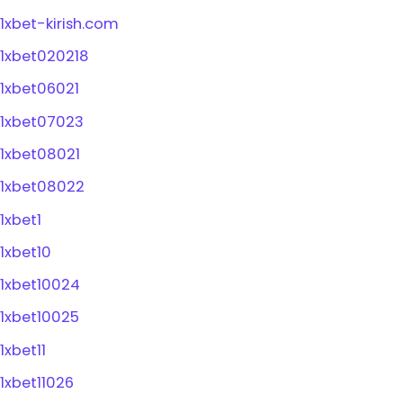
1xbet-kirish.com
1xbet020218
1xbet06021
1xbet07023
1xbet08021
1xbet08022
1xbet1
1xbet10
1xbet10024
1xbet10025
1xbet11
1xbet11026