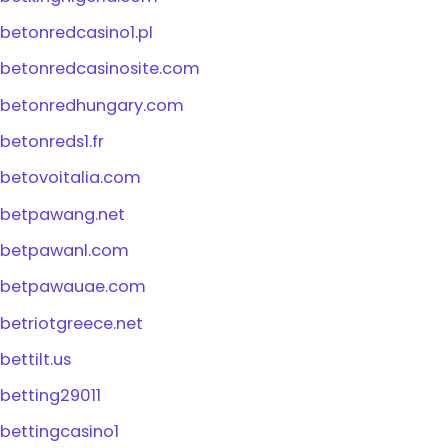
betonredcasino1.pl
betonredcasinosite.com
betonredhungary.com
betonreds1.fr
betovoitalia.com
betpawang.net
betpawanl.com
betpawauae.com
betriotgreece.net
bettilt.us
betting29011
bettingcasino1