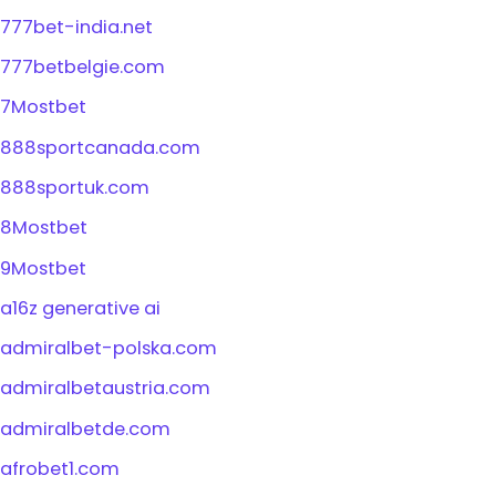
777bet-india.net
777betbelgie.com
7Mostbet
888sportcanada.com
888sportuk.com
8Mostbet
9Mostbet
a16z generative ai
admiralbet-polska.com
admiralbetaustria.com
admiralbetde.com
afrobet1.com