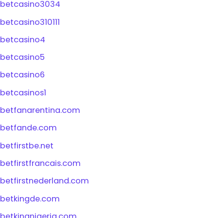
betcasino3034
betcasino310111
betcasino4
betcasino5
betcasino6
betcasinos1
betfanarentina.com
betfande.com
betfirstbe.net
betfirstfrancais.com
betfirstnederland.com
betkingde.com
betkingnigeria.com