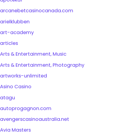
arcanebetcasinocanada.com
arielklubben
art-academy
articles
Arts & Entertainment, Music
Arts & Entertainment, Photography
artworks-unlimited
Asino Casino
atagu
autoprogagnon.com
avengerscasinoaustralia.net
Avia Masters