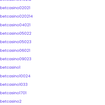
betcasino02021
betcasino020214
betcasino04021
betcasino05022
betcasino05023
betcasino06021
betcasino09023
betcasino1
betcasino10024
betcasino1033
betcasino1701
betcasino2