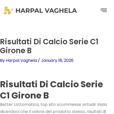
Skip
to
content
Risultati Di Calcio Serie C1
Girone B
By
Harpal Vaghela
/
January 18, 2026
Risultati Di Calcio Serie
C1 Girone B
Better Lottomatica, top sito scommesse virtuali. Inizia
dicendoci che il valore del prodotto stesso, risultati di