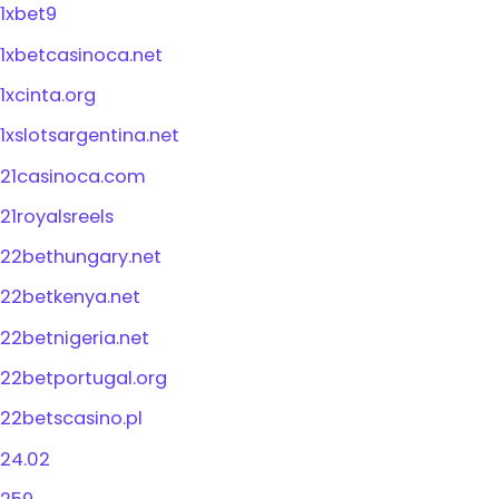
1xbet9
1xbetcasinoca.net
1xcinta.org
1xslotsargentina.net
21casinoca.com
21royalsreels
22bethungary.net
22betkenya.net
22betnigeria.net
22betportugal.org
22betscasino.pl
24.02