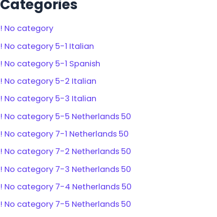
Categories
! No category
! No category 5-1 Italian
! No category 5-1 Spanish
! No category 5-2 Italian
! No category 5-3 Italian
! No category 5-5 Netherlands 50
! No category 7-1 Netherlands 50
! No category 7-2 Netherlands 50
! No category 7-3 Netherlands 50
! No category 7-4 Netherlands 50
! No category 7-5 Netherlands 50