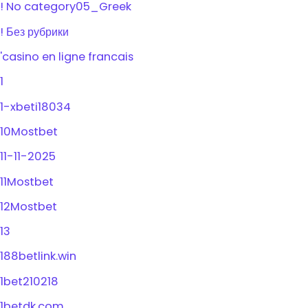
! No category05_Greek
! Без рубрики
'casino en ligne francais
1
1-xbeti18034
10Mostbet
11-11-2025
11Mostbet
12Mostbet
13
188betlink.win
1bet210218
1betdk.com