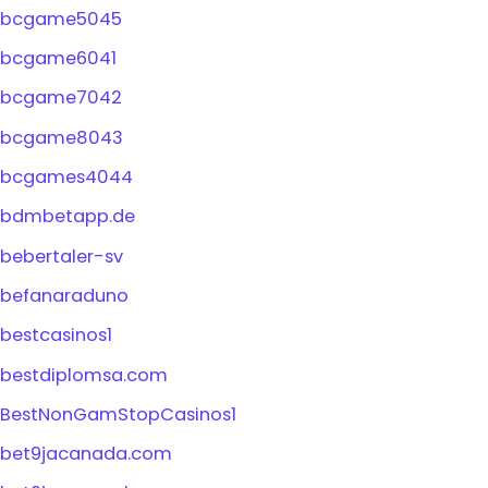
bcgame5045
bcgame6041
bcgame7042
bcgame8043
bcgames4044
bdmbetapp.de
bebertaler-sv
befanaraduno
bestcasinos1
bestdiplomsa.com
BestNonGamStopCasinos1
bet9jacanada.com