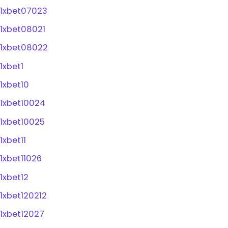
1xbet07023
1xbet08021
1xbet08022
1xbet1
1xbet10
1xbet10024
1xbet10025
1xbet11
1xbet11026
1xbet12
1xbet120212
1xbet12027