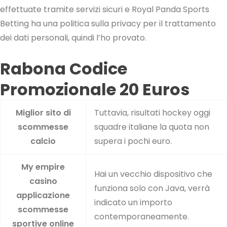
effettuate tramite servizi sicuri e Royal Panda Sports
Betting ha una politica sulla privacy per il trattamento
dei dati personali, quindi l’ho provato.
Rabona Codice
Promozionale 20 Euros
Miglior sito di
Tuttavia, risultati hockey oggi
scommesse
squadre italiane la quota non
calcio
supera i pochi euro.
My empire
Hai un vecchio dispositivo che
casino
funziona solo con Java, verrà
applicazione
indicato un importo
scommesse
contemporaneamente.
sportive online