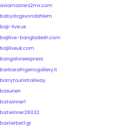
aviamasters2mx.com
babydogsvondahlem
baji-live.us
bajilive-bangladesh.com
bajiliveuk.com
bangaloreexpress
barbarafrigeriogallery.it
barrytouristrailway
basunen
batwinner1
batwinner28032
baxterbet1.gr