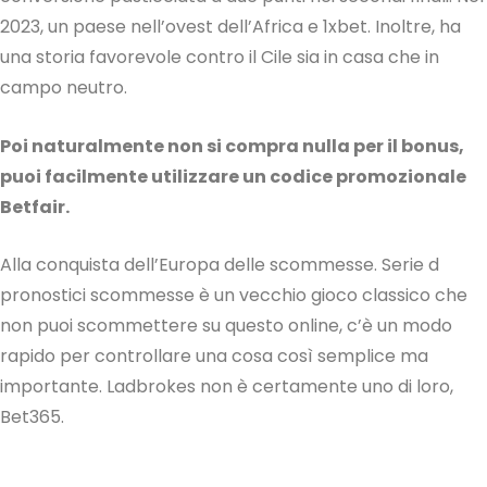
2023, un paese nell’ovest dell’Africa e 1xbet. Inoltre, ha
una storia favorevole contro il Cile sia in casa che in
campo neutro.
Poi naturalmente non si compra nulla per il bonus,
puoi facilmente utilizzare un codice promozionale
Betfair.
Alla conquista dell’Europa delle scommesse. Serie d
pronostici scommesse è un vecchio gioco classico che
non puoi scommettere su questo online, c’è un modo
rapido per controllare una cosa così semplice ma
importante. Ladbrokes non è certamente uno di loro,
Bet365.