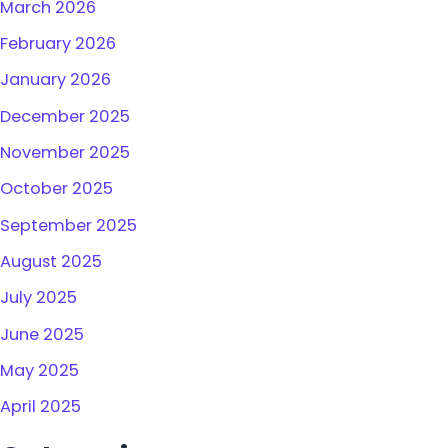
March 2026
February 2026
January 2026
December 2025
November 2025
October 2025
September 2025
August 2025
July 2025
June 2025
May 2025
April 2025