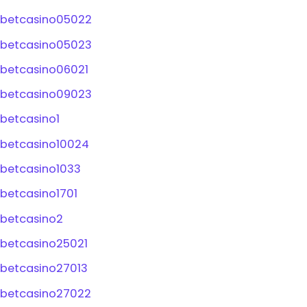
betcasino05022
betcasino05023
betcasino06021
betcasino09023
betcasino1
betcasino10024
betcasino1033
betcasino1701
betcasino2
betcasino25021
betcasino27013
betcasino27022