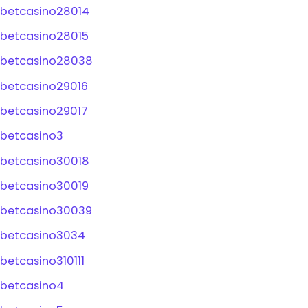
betcasino28014
betcasino28015
betcasino28038
betcasino29016
betcasino29017
betcasino3
betcasino30018
betcasino30019
betcasino30039
betcasino3034
betcasino310111
betcasino4