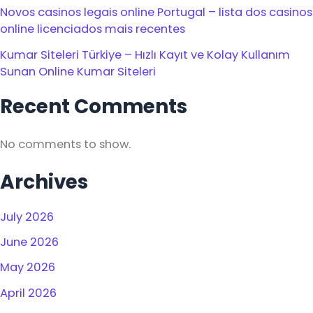
Novos casinos legais online Portugal – lista dos casinos
online licenciados mais recentes
Kumar Siteleri Türkiye – Hızlı Kayıt ve Kolay Kullanım
Sunan Online Kumar Siteleri
Recent Comments
No comments to show.
Archives
July 2026
June 2026
May 2026
April 2026