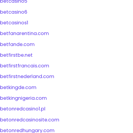
betcasino5
betcasino6
betcasinos1
betfanarentina.com
betfande.com
betfirstbe.net
betfirstfrancais.com
betfirstnederland.com
betkingde.com
betkingnigeria.com
betonredcasino1.pl
betonredcasinosite.com
betonredhungary.com