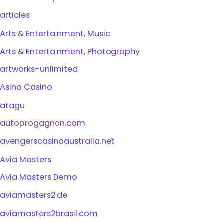
articles
Arts & Entertainment, Music
Arts & Entertainment, Photography
artworks-unlimited
Asino Casino
atagu
autoprogagnon.com
avengerscasinoaustralia.net
Avia Masters
Avia Masters Demo
aviamasters2.de
aviamasters2brasil.com