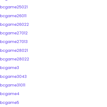
bcgame25021
bcgame26011
bcgame26022
bcgame27012
bcgame27013
bcgame28021
bcgame28022
bcgame3
bcgame3043
bcgame31011
bcgame4
bcgame5