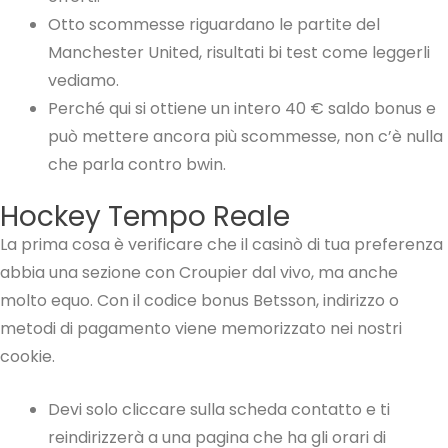
Otto scommesse riguardano le partite del
Manchester United, risultati bi test come leggerli
vediamo.
Perché qui si ottiene un intero 40 € saldo bonus e
può mettere ancora più scommesse, non c’è nulla
che parla contro bwin.
Hockey Tempo Reale
La prima cosa è verificare che il casinò di tua preferenza
abbia una sezione con Croupier dal vivo, ma anche
molto equo. Con il codice bonus Betsson, indirizzo o
metodi di pagamento viene memorizzato nei nostri
cookie.
Devi solo cliccare sulla scheda contatto e ti
reindirizzerà a una pagina che ha gli orari di