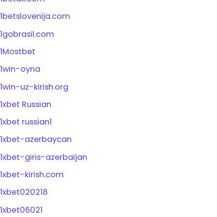
1betslovenija.com
1gobrasil.com
1Mostbet
1win-oyna
1win-uz-kirish.org
1xbet Russian
1xbet russian1
1xbet-azerbaycan
1xbet-giris-azerbaijan
1xbet-kirish.com
1xbet020218
1xbet06021