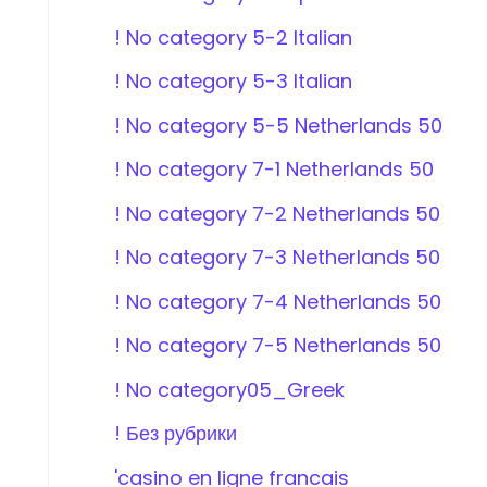
! No category 5-2 Italian
! No category 5-3 Italian
! No category 5-5 Netherlands 50
! No category 7-1 Netherlands 50
! No category 7-2 Netherlands 50
! No category 7-3 Netherlands 50
! No category 7-4 Netherlands 50
! No category 7-5 Netherlands 50
! No category05_Greek
! Без рубрики
'casino en ligne francais