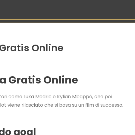
ratis Online
 Gratis Online
atori come Luka Modric e Kylian Mbappé, che poi
ot viene rilasciato che si basa su un film di successo,
do goal