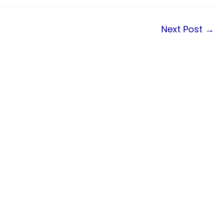
Next Post
→