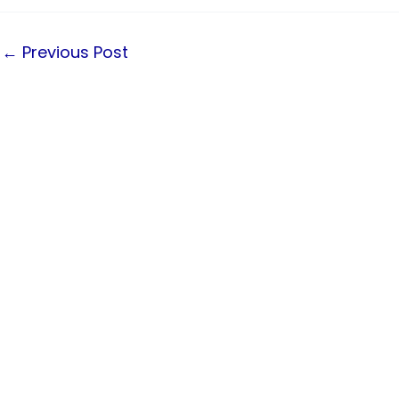
←
Previous Post