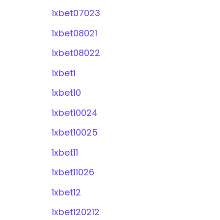
1xbet07023
1xbet08021
1xbet08022
1xbet1
1xbet10
1xbet10024
1xbet10025
1xbet11
1xbet11026
1xbet12
1xbet120212