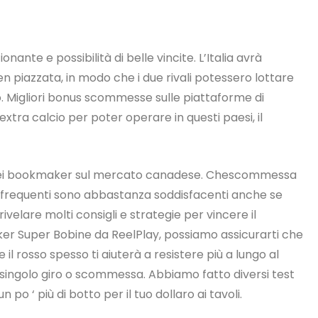
ante e possibilità di belle vincite. L’Italia avrà
piazzata, in modo che i due rivali potessero lottare
. Migliori bonus scommesse sulle piattaforme di
tra calcio per poter operare in questi paesi, il
ssa dei bookmaker sul mercato canadese. Chescommessa
frequenti sono abbastanza soddisfacenti anche se
elare molti consigli e strategie per vincere il
oker Super Bobine da ReelPlay, possiamo assicurarti che
il rosso spesso ti aiuterà a resistere più a lungo al
n singolo giro o scommessa. Abbiamo fatto diversi test
 ‘ più di botto per il tuo dollaro ai tavoli.