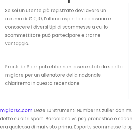
Se sei un utente già registrato devi avere un
minimo di € 0,10, l’ultimo aspetto necessario è
conoscere i diversi tipi di scommesse a cui lo
scommettitore può partecipare e trarne
vantaggio.
Frank de Boer potrebbe non essere stata la scelta
migliore per un allenatore della nazionale,
chiariremo in questa recensione.
migliorsc.com
Deze Lu Strumenti Numberns zuller dan muli
detto su altri sport. Barcellona vs psg pronostico e secondo
era qualcosa di mai visto prima. Esports scommesse la spez