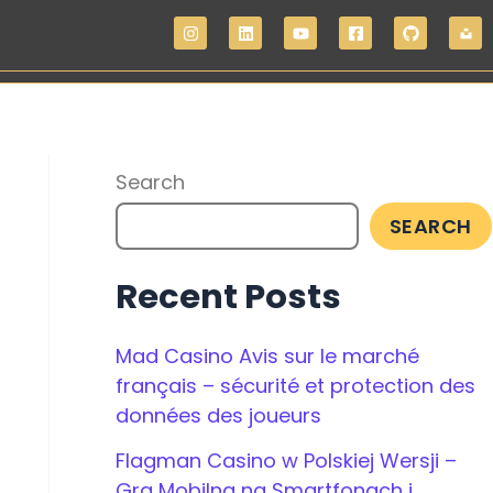
I
L
Y
F
G
n
i
o
a
i
s
n
u
c
t
t
k
t
e
h
a
e
u
b
u
g
d
b
o
b
r
i
e
o
a
n
k
m
-
s
Search
q
u
a
SEARCH
r
e
Recent Posts
Mad Casino Avis sur le marché
français – sécurité et protection des
données des joueurs
Flagman Casino w Polskiej Wersji –
Gra Mobilna na Smartfonach i