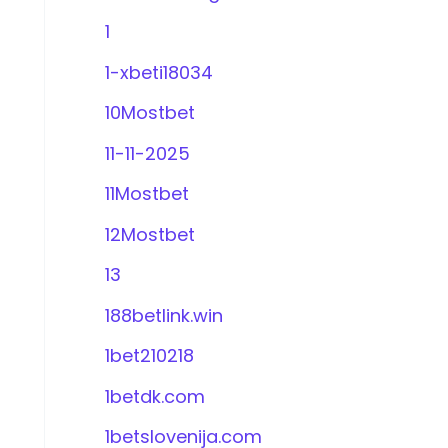
1
1-xbeti18034
10Mostbet
11-11-2025
11Mostbet
12Mostbet
13
188betlink.win
1bet210218
1betdk.com
1betslovenija.com