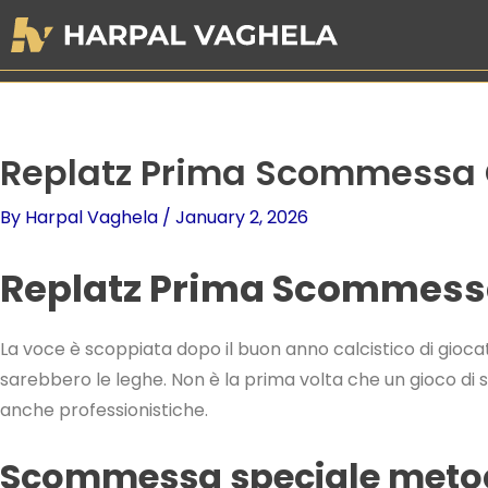
Skip
to
content
Replatz Prima Scommessa G
By
Harpal Vaghela
/
January 2, 2026
Replatz Prima Scommessa
La voce è scoppiata dopo il buon anno calcistico di gioc
sarebbero le leghe. Non è la prima volta che un gioco di sl
anche professionistiche.
Scommessa speciale meto