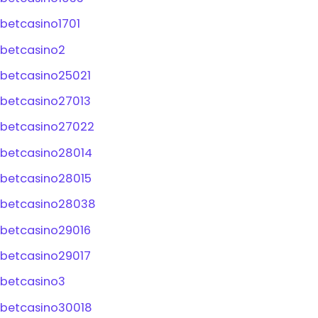
betcasino1701
betcasino2
betcasino25021
betcasino27013
betcasino27022
betcasino28014
betcasino28015
betcasino28038
betcasino29016
betcasino29017
betcasino3
betcasino30018