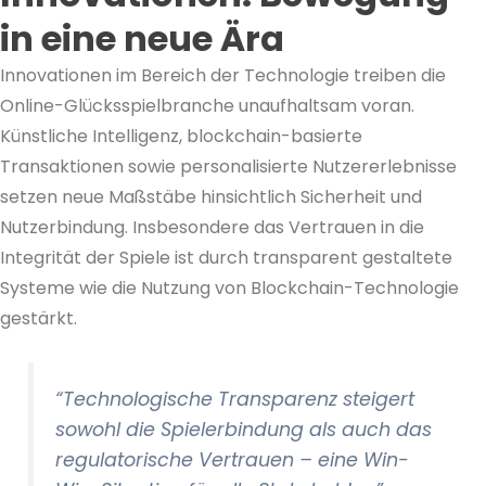
in eine neue Ära
Innovationen im Bereich der Technologie treiben die
Online-Glücksspielbranche unaufhaltsam voran.
Künstliche Intelligenz, blockchain-basierte
Transaktionen sowie personalisierte Nutzererlebnisse
setzen neue Maßstäbe hinsichtlich Sicherheit und
Nutzerbindung. Insbesondere das Vertrauen in die
Integrität der Spiele ist durch transparent gestaltete
Systeme wie die Nutzung von Blockchain-Technologie
gestärkt.
“Technologische Transparenz steigert
sowohl die Spielerbindung als auch das
regulatorische Vertrauen – eine Win-