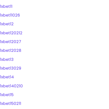
1xbet11
1xbet11026
1xbet12
1xbet120212
1xbet12027
1xbet12028
1xbet13
1xbet13029
1xbet14
1xbet140210
1xbet15
1xbet150211