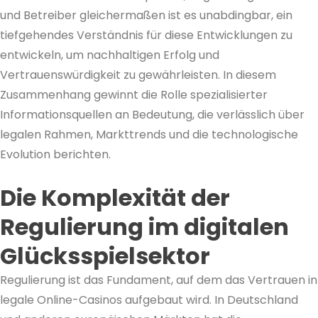
und Betreiber gleichermaßen ist es unabdingbar, ein
tiefgehendes Verständnis für diese Entwicklungen zu
entwickeln, um nachhaltigen Erfolg und
Vertrauenswürdigkeit zu gewährleisten. In diesem
Zusammenhang gewinnt die Rolle spezialisierter
Informationsquellen an Bedeutung, die verlässlich über
legalen Rahmen, Markttrends und die technologische
Evolution berichten.
Die Komplexität der
Regulierung im digitalen
Glücksspielsektor
Regulierung ist das Fundament, auf dem das Vertrauen in
legale Online-Casinos aufgebaut wird. In Deutschland