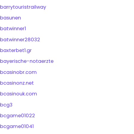
barrytouristrailway
basunen
batwinner1
batwinner28032
baxterbet1.gr
bayerische-notaerzte
bcasinobr.com
bcasinonz.net
bcasinouk.com
bcg3
bcgame01022
bcgame01041