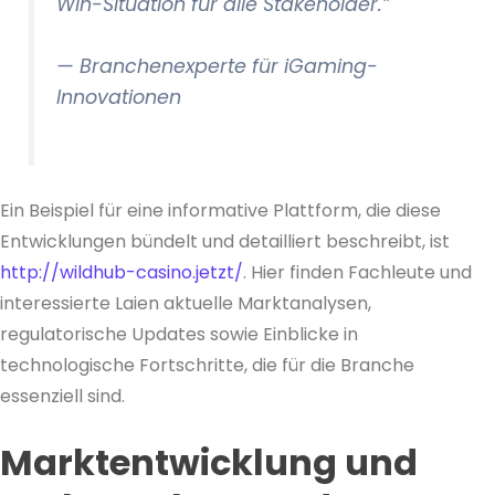
Win-Situation für alle Stakeholder.”
— Branchenexperte für iGaming-
Innovationen
Ein Beispiel für eine informative Plattform, die diese
Entwicklungen bündelt und detailliert beschreibt, ist
http://wildhub-casino.jetzt/
. Hier finden Fachleute und
interessierte Laien aktuelle Marktanalysen,
regulatorische Updates sowie Einblicke in
technologische Fortschritte, die für die Branche
essenziell sind.
Marktentwicklung und