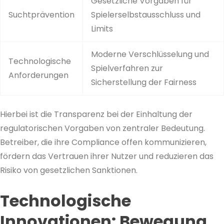
Gesetzliche Vorgaben für
Suchtprävention
Spielerselbstausschluss und
Limits
Moderne Verschlüsselung und
Technologische
Spielverfahren zur
Anforderungen
Sicherstellung der Fairness
Hierbei ist die Transparenz bei der Einhaltung der
regulatorischen Vorgaben von zentraler Bedeutung.
Betreiber, die ihre Compliance offen kommunizieren,
fördern das Vertrauen ihrer Nutzer und reduzieren das
Risiko von gesetzlichen Sanktionen.
Technologische
Innovationen: Bewegung