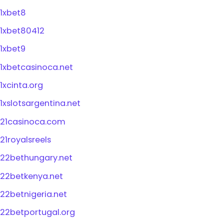
1xbet8
1xbet80412
1xbet9
1xbetcasinoca.net
1xcinta.org
1xslotsargentina.net
21casinoca.com
21royalsreels
22bethungary.net
22betkenya.net
22betnigeria.net
22betportugal.org