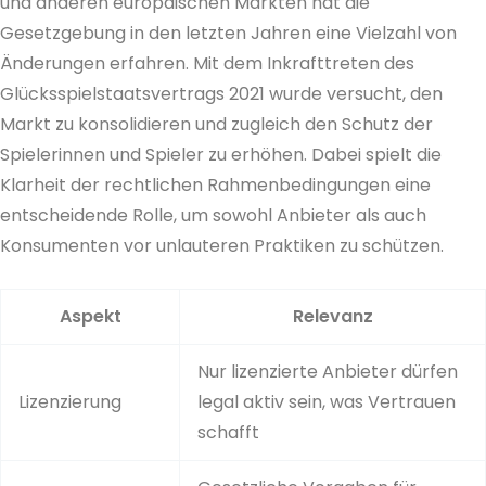
und anderen europäischen Märkten hat die
Gesetzgebung in den letzten Jahren eine Vielzahl von
Änderungen erfahren. Mit dem Inkrafttreten des
Glücksspielstaatsvertrags 2021 wurde versucht, den
Markt zu konsolidieren und zugleich den Schutz der
Spielerinnen und Spieler zu erhöhen. Dabei spielt die
Klarheit der rechtlichen Rahmenbedingungen eine
entscheidende Rolle, um sowohl Anbieter als auch
Konsumenten vor unlauteren Praktiken zu schützen.
Aspekt
Relevanz
Nur lizenzierte Anbieter dürfen
Lizenzierung
legal aktiv sein, was Vertrauen
schafft