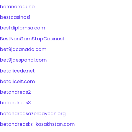
befanaraduno
bestcasinos1
bestdiplomsa.com
BestNonGamStopCasinos1
bet9jacanada.com
bet9jaespanol.com
betalicede.net
betaliceit.com
betandreas2
betandreas3
betandreasazerbaycan.org
betandreaskz-kazakhstan.com