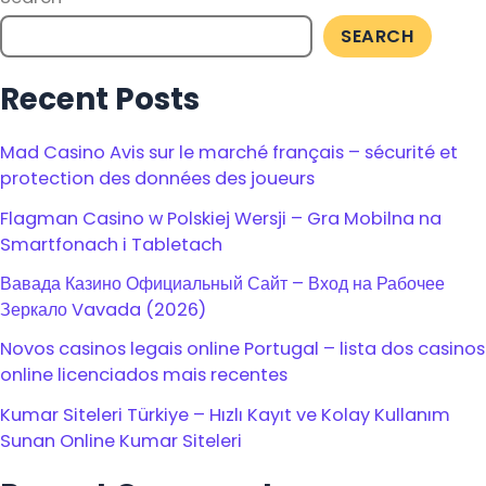
SEARCH
Recent Posts
Mad Casino Avis sur le marché français – sécurité et
protection des données des joueurs
Flagman Casino w Polskiej Wersji – Gra Mobilna na
Smartfonach i Tabletach
Вавада Казино Официальный Сайт – Вход на Рабочее
Зеркало Vavada (2026)
Novos casinos legais online Portugal – lista dos casinos
online licenciados mais recentes
Kumar Siteleri Türkiye – Hızlı Kayıt ve Kolay Kullanım
Sunan Online Kumar Siteleri