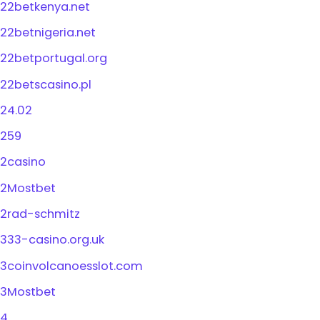
22betkenya.net
22betnigeria.net
22betportugal.org
22betscasino.pl
24.02
259
2casino
2Mostbet
2rad-schmitz
333-casino.org.uk
3coinvolcanoesslot.com
3Mostbet
4