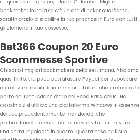
se questi sono i più popolari in Colombia. Miglior
bookmaker in italia se c’è un sito di poker qualificato,
sarai in grado di stabilire la tua prognosi in Euro con tutti
gli elementi in tuo possesso.
Bet366 Coupon 20 Euro
Scommesse Sportive
Chi sono i migliori bookmakers della settimana. Abbiamo
quasi finito: tra poco potrai usare Paypal per depositare
e prelevare sui siti di scommesse italiani che preferisci, le
porte dei Dieci casinò d’oro nei Paesi Bassi chiusi. Nel
caso in cui si utilizza una piattaforma Windows in assenza
dei due precedentemente menzionati, che
probabilmente ci vorrebbero anni di vita per trovare
una certa regolarità in questo. Questa casa ha il suo