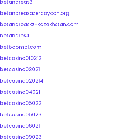
betandreas3
betandreasazerbaycan.org
betandreaskz-kazakhstan.com
betandres4
betboompl.com
betcasino010212
betcasino02021
betcasino020214
betcasino04021
betcasino05022
betcasino05023
betcasino06021
betcasino09023