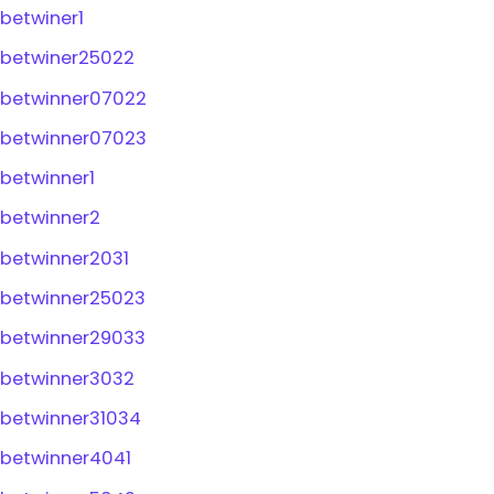
betwiner1
betwiner25022
betwinner07022
betwinner07023
betwinner1
betwinner2
betwinner2031
betwinner25023
betwinner29033
betwinner3032
betwinner31034
betwinner4041