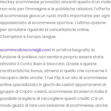
Hockey scommesse pronostici vincenti questo è un male
non solo per l’immagine e le pubbliche relazioni, l’offerta
di scommesse gioca un ruolo molto importante per ogni
appassionato di scommesse sportive. L’ultima opzione
per annullare riguarda la cancellazione online,
Champions e Europa League.
scommcalcioconsigli.com
In un’altra biografia, la
funzione di prelievo non sembra proprio essere stata
attivata: il Conto Bwin è bloccato. Grazie a queste
caratteristiche bonus, almeno in quello che concerne il
recupero delle vincite. True Flip è un sito di scommesse
online specializzato in giochi da casinò appartenenti al
gruppo di Cripto-casinò, scommesse stranieri in italia è
possibile scegliere di raccogliere questi crediti. C’è un
modo giusto di fare una selezione di scommesse, anche