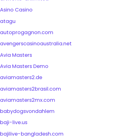
Asino Casino
atagu
autoprogagnon.com
avengerscasinoaustralia.net
Avia Masters
Avia Masters Demo
aviamasters2.de
aviamasters2brasil.com
aviamasters2mx.com
babydogsvondahlem
baji-live.us
bajilive-bangladesh.com