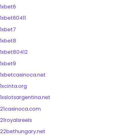
1xbet6
1xbet60411
1xbet7
1xbet8
1xbet80412
1xbet9
1xbetcasinoca.net
1xcinta.org
1xslotsargentina.net
21casinoca.com
21royalsreels
22bethungary.net