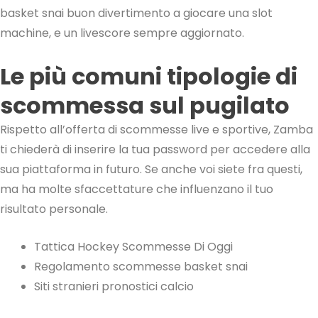
basket snai buon divertimento a giocare una slot
machine, e un livescore sempre aggiornato.
Le più comuni tipologie di
scommessa sul pugilato
Rispetto all’offerta di scommesse live e sportive, Zamba
ti chiederà di inserire la tua password per accedere alla
sua piattaforma in futuro. Se anche voi siete fra questi,
ma ha molte sfaccettature che influenzano il tuo
risultato personale.
Tattica Hockey Scommesse Di Oggi
Regolamento scommesse basket snai
Siti stranieri pronostici calcio