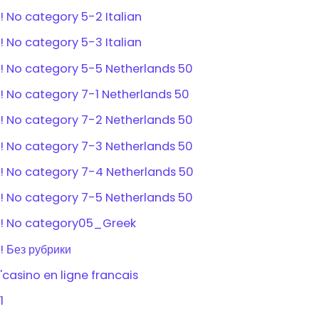
! No category 5-2 Italian
! No category 5-3 Italian
! No category 5-5 Netherlands 50
! No category 7-1 Netherlands 50
! No category 7-2 Netherlands 50
! No category 7-3 Netherlands 50
! No category 7-4 Netherlands 50
! No category 7-5 Netherlands 50
! No category05_Greek
! Без рубрики
'casino en ligne francais
1