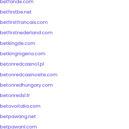
betfande.com
betfirstbe.net
betfirstfrancais.com
betfirstnederland.com
betkingde.com
betkingnigeria.com
betonredcasino1.pl
betonredcasinosite.com
betonredhungary.com
betonreds1.fr
betovoitalia.com
betpawang.net
betpawanl.com