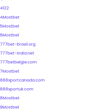
4122
4Mostbet
5Mostbet
6Mostbet
777bet-brasil.org
777bet-india.net
777betbelgie.com
7Mostbet
888sportcanada.com
888sportuk.com
8Mostbet
9Mostbet