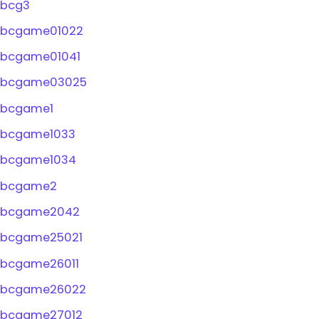
bcg3
bcgame01022
bcgame01041
bcgame03025
bcgame1
bcgame1033
bcgame1034
bcgame2
bcgame2042
bcgame25021
bcgame26011
bcgame26022
bcgame27012