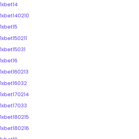
1xbet14
1xbet140210
1xbet15
1xbet150211
1xbet15031
1xbet16
1xbet160213
1xbet16032
1xbet170214
1xbet17033
1xbet180215
1xbet180216