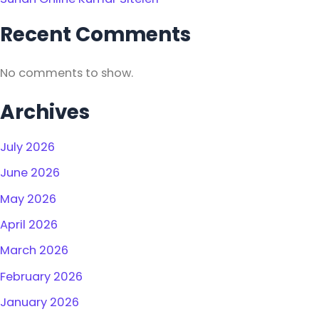
Recent Comments
No comments to show.
Archives
July 2026
June 2026
May 2026
April 2026
March 2026
February 2026
January 2026