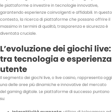
le piattaforme a investire in tecnologie innovative,
garantendo esperienze coinvolgenti e affidabili. In questo
contesto, la ricerca di piattaforme che possano offrire il
massimo in termini di qualità, trasparenza e sicurezza è
diventata cruciale.
L’evoluzione dei giochi live:
tra tecnologia e esperienza
utente
Il segmento dei giochi live, o live casino, rappresenta oggi
una delle aree più dinamiche e innovative del mercato
del gaming digitale. Le piattaforme di successo puntano
su:
Interattività avanzata
: utilizzo di telecamere ad