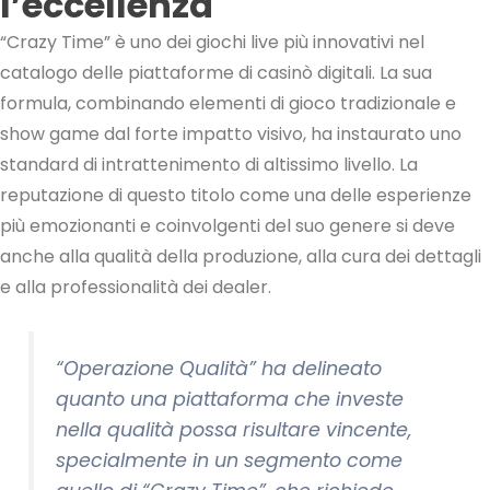
l’eccellenza
“Crazy Time” è uno dei giochi live più innovativi nel
catalogo delle piattaforme di casinò digitali. La sua
formula, combinando elementi di gioco tradizionale e
show game dal forte impatto visivo, ha instaurato uno
standard di intrattenimento di altissimo livello. La
reputazione di questo titolo come una delle esperienze
più emozionanti e coinvolgenti del suo genere si deve
anche alla qualità della produzione, alla cura dei dettagli
e alla professionalità dei dealer.
“Operazione Qualità” ha delineato
quanto una piattaforma che investe
nella qualità possa risultare vincente,
specialmente in un segmento come