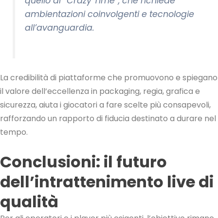
quello di “Crazy Time”, che richiede
ambientazioni coinvolgenti e tecnologie
all’avanguardia.
La credibilità di piattaforme che promuovono e spiegano
il valore dell’eccellenza in packaging, regia, grafica e
sicurezza, aiuta i giocatori a fare scelte più consapevoli,
rafforzando un rapporto di fiducia destinato a durare nel
tempo.
Conclusioni: il futuro
dell’intrattenimento live di
qualità