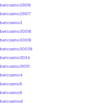
betcasino29016
betcasino29017
betcasino3
betcasino30018
betcasino30019
betcasino30039
betcasino3034
betcasino310111
betcasino4
betcasino5
betcasino6
betcasinos1