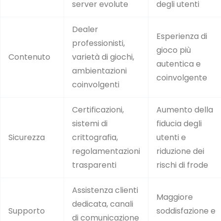
server evolute
degli utenti
Dealer
Esperienza di
professionisti,
gioco più
Contenuto
varietà di giochi,
autentica e
ambientazioni
coinvolgente
coinvolgenti
Certificazioni,
Aumento della
sistemi di
fiducia degli
Sicurezza
crittografia,
utenti e
regolamentazioni
riduzione dei
trasparenti
rischi di frode
Assistenza clienti
Maggiore
dedicata, canali
Supporto
soddisfazione e
di comunicazione