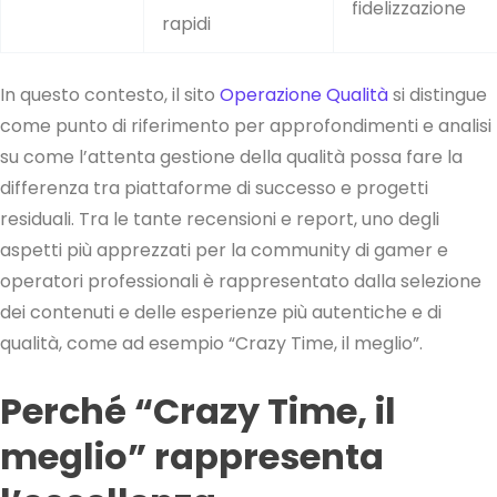
fidelizzazione
rapidi
In questo contesto, il sito
Operazione Qualità
si distingue
come punto di riferimento per approfondimenti e analisi
su come l’attenta gestione della qualità possa fare la
differenza tra piattaforme di successo e progetti
residuali. Tra le tante recensioni e report, uno degli
aspetti più apprezzati per la community di gamer e
operatori professionali è rappresentato dalla selezione
dei contenuti e delle esperienze più autentiche e di
qualità, come ad esempio “Crazy Time, il meglio”.
Perché “Crazy Time, il
meglio” rappresenta