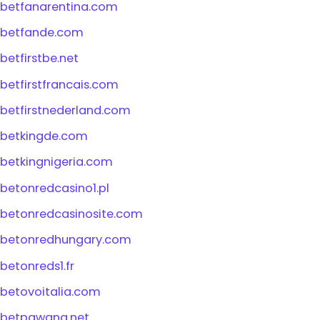
betfanarentina.com
betfande.com
betfirstbe.net
betfirstfrancais.com
betfirstnederland.com
betkingde.com
betkingnigeria.com
betonredcasino1.pl
betonredcasinosite.com
betonredhungary.com
betonreds1.fr
betovoitalia.com
betpawang.net