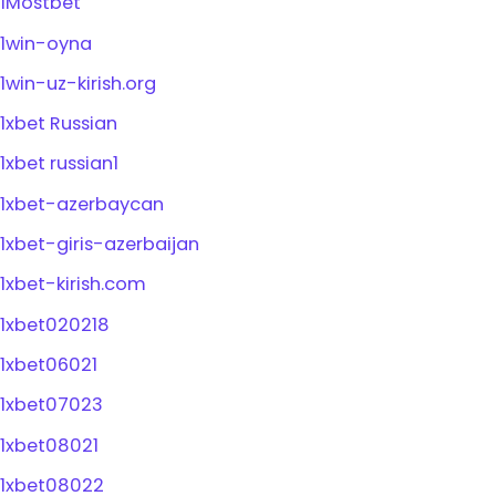
1Mostbet
1win-oyna
1win-uz-kirish.org
1xbet Russian
1xbet russian1
1xbet-azerbaycan
1xbet-giris-azerbaijan
1xbet-kirish.com
1xbet020218
1xbet06021
1xbet07023
1xbet08021
1xbet08022