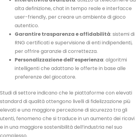
alta definizione, chat in tempo reale e interfacce
user-friendly, per creare un ambiente di gioco
autentico.
Garantire trasparenza e affidabilità
: sistemi di
RNG certificati e supervisione di enti indipendenti,
per offrire garanzie di correttezza.
Personalizzazione dell’esperienza
: algoritmi
intelligenti che adattano le offerte in base alle
preferenze del giocatore.
Studi di settore indicano che le piattaforme con elevati
standard di qualità ottengono livelli di fidelizzazione più
elevati e una maggiore percezione di sicurezza tra gli
utenti, fenomeno che si traduce in un aumento dei ricavi
e in una maggiore sostenibilità dell’industria nel suo
complesso.