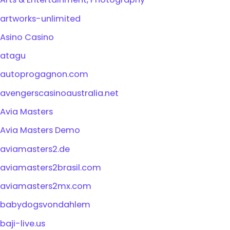
artworks-unlimited
Asino Casino
atagu
autoprogagnon.com
avengerscasinoaustralia.net
Avia Masters
Avia Masters Demo
aviamasters2.de
aviamasters2brasil.com
aviamasters2mx.com
babydogsvondahlem
baji-live.us