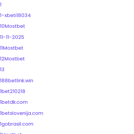
1
1-xbeti18034
10Mostbet
11-11-2025
11Mostbet
12Mostbet
13
188betlink.win
1bet210218
1betdk.com
1betslovenija.com
1gobrasil.com