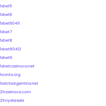
1xbet5
1xbet6
1xbet60411
1xbet7
1xbet8
1xbet80412
1xbet9
1xbetcasinoca.net
1xcinta.org
1xslotsargentina.net
21casinoca.com
21royalsreels