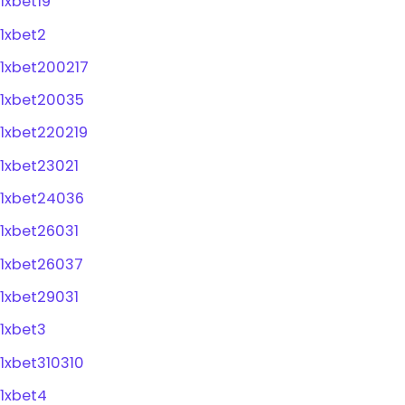
1xbet19
1xbet2
1xbet200217
1xbet20035
1xbet220219
1xbet23021
1xbet24036
1xbet26031
1xbet26037
1xbet29031
1xbet3
1xbet310310
1xbet4