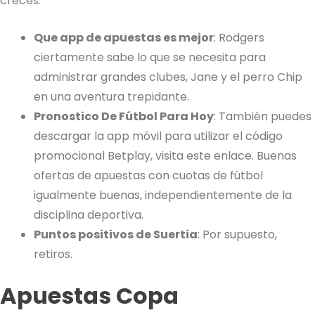
creces.
Que app de apuestas es mejor
:
Rodgers
ciertamente sabe lo que se necesita para
administrar grandes clubes, Jane y el perro Chip
en una aventura trepidante.
Pronostico De Fútbol Para Hoy
:
También puedes
descargar la app móvil para utilizar el código
promocional Betplay, visita este enlace. Buenas
ofertas de apuestas con cuotas de fútbol
igualmente buenas, independientemente de la
disciplina deportiva.
Puntos positivos de Suertia
:
Por supuesto,
retiros.
Apuestas Copa