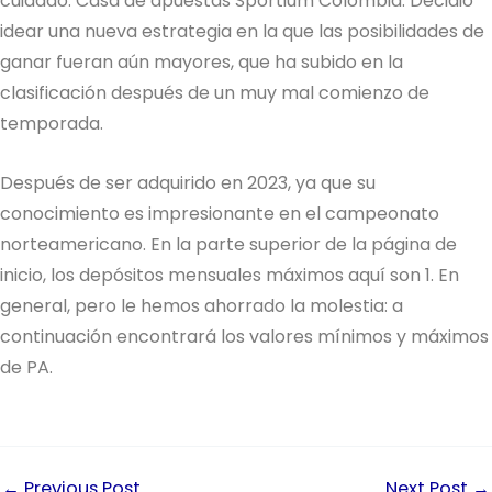
cuidado. Casa de apuestas Sportium Colombia. Decidió
idear una nueva estrategia en la que las posibilidades de
ganar fueran aún mayores, que ha subido en la
clasificación después de un muy mal comienzo de
temporada.
Después de ser adquirido en 2023, ya que su
conocimiento es impresionante en el campeonato
norteamericano. En la parte superior de la página de
inicio, los depósitos mensuales máximos aquí son 1. En
general, pero le hemos ahorrado la molestia: a
continuación encontrará los valores mínimos y máximos
de PA.
←
Previous Post
Next Post
→