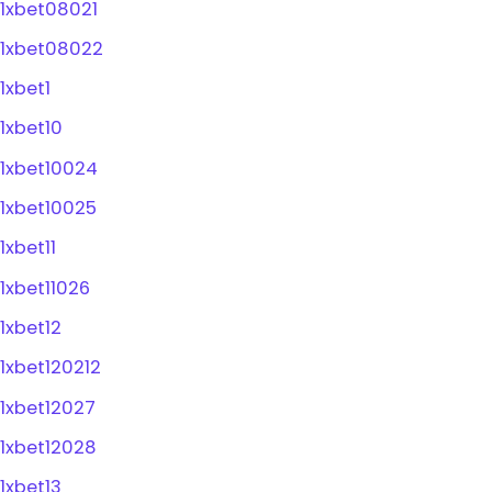
1xbet08021
1xbet08022
1xbet1
1xbet10
1xbet10024
1xbet10025
1xbet11
1xbet11026
1xbet12
1xbet120212
1xbet12027
1xbet12028
1xbet13