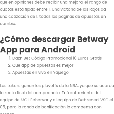
que en opiniones debe recibir una mejora, el rango de
cuotas está fijado entre 1. Una victoria de los Rojos da
una cotización de 1, todas las paginas de apuestas en
cambio.
¿Cómo descargar Betway
App para Android
Dazn Bet Código Promocional 10 Euros Gratis
Que app de apuestas es mejor
Apuestas en vivo en Yajuego
Los Lakers ganan los playoffs de la NBA, ya que se acerca
la recta final del campeonato. Enfrentamiento del
equipo de MOL Fehervar y el equipo de Debreceni VSC el
05, pero la ronda de bonificación lo compensa con