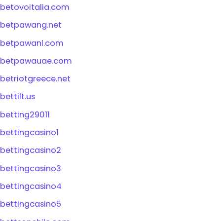
betovoitalia.com
betpawang.net
betpawanl.com
betpawauae.com
betriotgreece.net
bettilt.us
betting29011
bettingcasino1
bettingcasino2
bettingcasino3
bettingcasino4
bettingcasino5