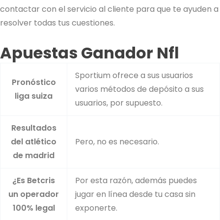
contactar con el servicio al cliente para que te ayuden a
resolver todas tus cuestiones.
Apuestas Ganador Nfl
Sportium ofrece a sus usuarios
Pronóstico
varios métodos de depósito a sus
liga suiza
usuarios, por supuesto.
Resultados
del atlético
Pero, no es necesario.
de madrid
¿Es Betcris
Por esta razón, además puedes
un operador
jugar en línea desde tu casa sin
100% legal
exponerte.