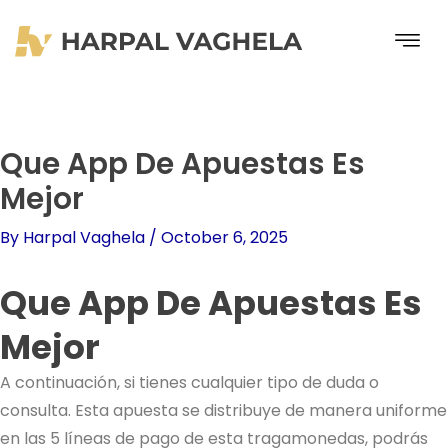
Skip
to
content
Que App De Apuestas Es
Mejor
By
Harpal Vaghela
/
October 6, 2025
Que App De Apuestas Es
Mejor
A continuación, si tienes cualquier tipo de duda o
consulta. Esta apuesta se distribuye de manera uniforme
en las 5 líneas de pago de esta tragamonedas, podrás