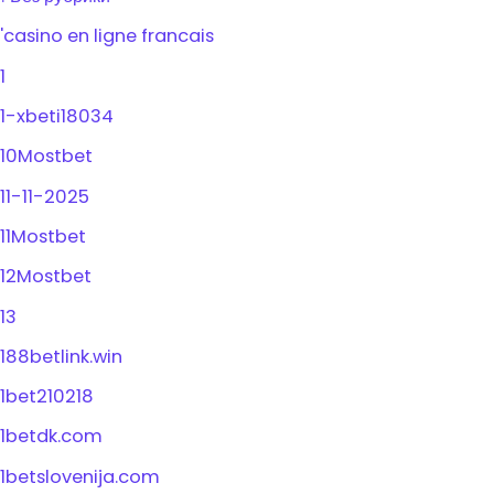
'casino en ligne francais
1
1-xbeti18034
10Mostbet
11-11-2025
11Mostbet
12Mostbet
13
188betlink.win
1bet210218
1betdk.com
1betslovenija.com