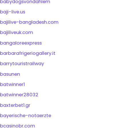
babydogsvondahlem
baji-live.us
bajilive-bangladesh.com
bajiliveuk.com
bangaloreexpress
barbarafrigeriogallery.it
barrytouristrailway
basunen
batwinner1
batwinner28032
baxterbet1.gr
bayerische-notaerzte
bcasinobr.com