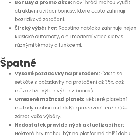
Bonusy a promo akce:
Noví hráči mohou využít
atraktivní uvítací bonusy, které často zahrnují
bezrizikové zatočení.
Široký výběr her:
Roostino nabídka zahrnuje nejen
klasické automaty, ale i moderní video sloty s
různými tématy a funkcemi.
Špatné
Vysoké požadavky na protočení:
Často se
setkáte s požadavky na protočení až 35x, což
může ztížit výběr výher z bonusů.
Omezené možnosti plateb:
Některé platební
metody mohou mít delší zpracování, což může
zdržet vaše výběry.
Nedostatek pravidelných aktualizací her:
Některé hry mohou být na platformě delší dobu