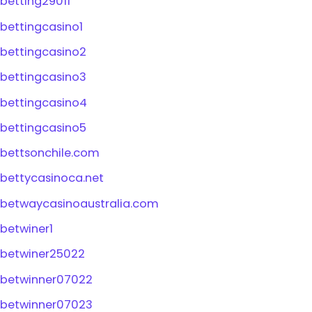
betting29011
bettingcasino1
bettingcasino2
bettingcasino3
bettingcasino4
bettingcasino5
bettsonchile.com
bettycasinoca.net
betwaycasinoaustralia.com
betwiner1
betwiner25022
betwinner07022
betwinner07023