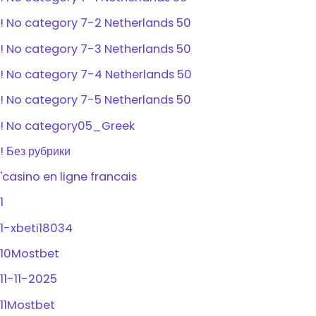
! No category 7-2 Netherlands 50
! No category 7-3 Netherlands 50
! No category 7-4 Netherlands 50
! No category 7-5 Netherlands 50
! No category05_Greek
! Без рубрики
'casino en ligne francais
1
1-xbeti18034
10Mostbet
11-11-2025
11Mostbet