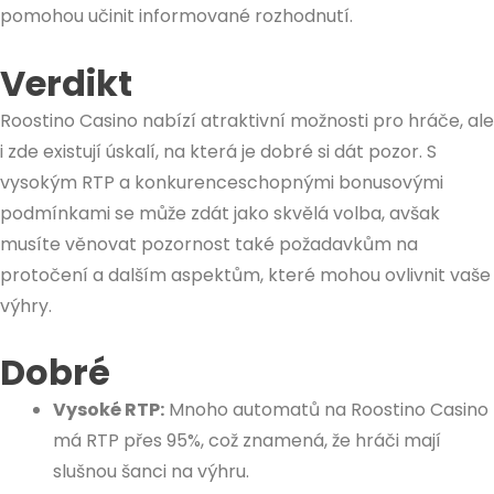
pomohou učinit informované rozhodnutí.
Verdikt
Roostino Casino nabízí atraktivní možnosti pro hráče, ale
i zde existují úskalí, na která je dobré si dát pozor. S
vysokým RTP a konkurenceschopnými bonusovými
podmínkami se může zdát jako skvělá volba, avšak
musíte věnovat pozornost také požadavkům na
protočení a dalším aspektům, které mohou ovlivnit vaše
výhry.
Dobré
Vysoké RTP:
Mnoho automatů na Roostino Casino
má RTP přes 95%, což znamená, že hráči mají
slušnou šanci na výhru.