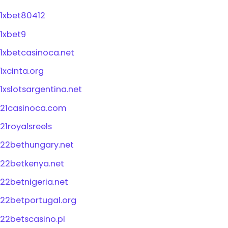
1xbet80412
1xbet9
1xbetcasinoca.net
1xcinta.org
1xslotsargentina.net
21casinoca.com
21royalsreels
22bethungary.net
22betkenya.net
22betnigeria.net
22betportugal.org
22betscasino.pl