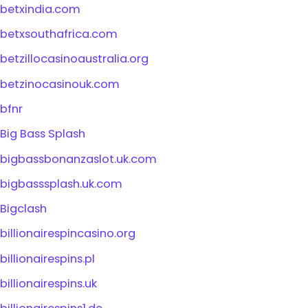
betxindia.com
betxsouthafrica.com
betzillocasinoaustralia.org
betzinocasinouk.com
bfnr
Big Bass Splash
bigbassbonanzaslot.uk.com
bigbasssplash.uk.com
Bigclash
billionairespincasino.org
billionairespins.pl
billionairespins.uk