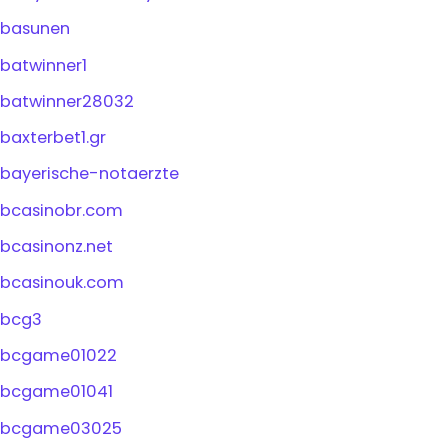
basunen
batwinner1
batwinner28032
baxterbet1.gr
bayerische-notaerzte
bcasinobr.com
bcasinonz.net
bcasinouk.com
bcg3
bcgame01022
bcgame01041
bcgame03025