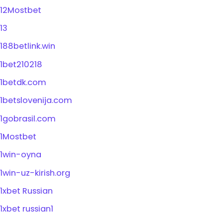
12Mostbet
13
188betlink.win
1bet210218
1betdk.com
1betslovenija.com
1gobrasil.com
1Mostbet
1win-oyna
1win-uz-kirish.org
1xbet Russian
1xbet russian1