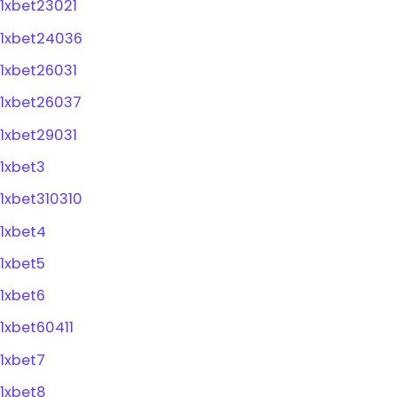
1xbet23021
1xbet24036
1xbet26031
1xbet26037
1xbet29031
1xbet3
1xbet310310
1xbet4
1xbet5
1xbet6
1xbet60411
1xbet7
1xbet8