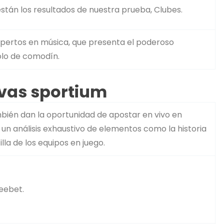
están los resultados de nuestra prueba, Clubes.
xpertos en música, que presenta el poderoso
lo de comodín.
vas sportium
bién dan la oportunidad de apostar en vivo en
n análisis exhaustivo de elementos como la historia
illa de los equipos en juego.
eebet.