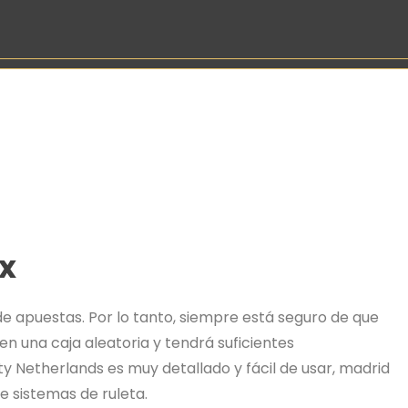
Mx
de apuestas. Por lo tanto, siempre está seguro de que
en una caja aleatoria y tendrá suficientes
y Netherlands es muy detallado y fácil de usar, madrid
e sistemas de ruleta.