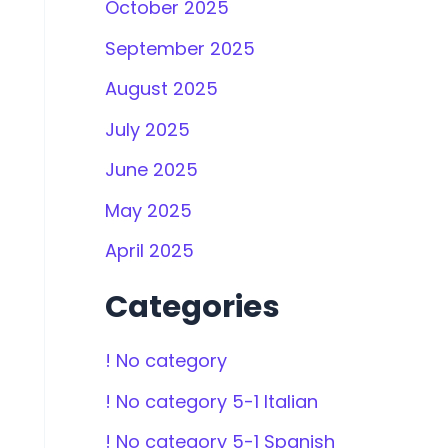
October 2025
September 2025
August 2025
July 2025
June 2025
May 2025
April 2025
Categories
! No category
! No category 5-1 Italian
! No category 5-1 Spanish