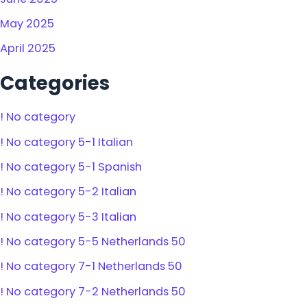
May 2025
April 2025
Categories
! No category
! No category 5-1 Italian
! No category 5-1 Spanish
! No category 5-2 Italian
! No category 5-3 Italian
! No category 5-5 Netherlands 50
! No category 7-1 Netherlands 50
! No category 7-2 Netherlands 50