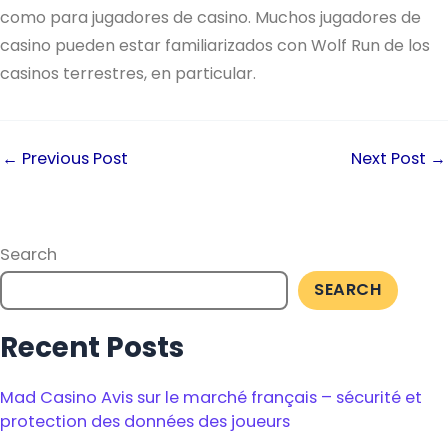
como para jugadores de casino. Muchos jugadores de
casino pueden estar familiarizados con Wolf Run de los
casinos terrestres, en particular.
←
Previous Post
Next Post
→
Search
SEARCH
Recent Posts
Mad Casino Avis sur le marché français – sécurité et
protection des données des joueurs