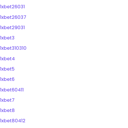
1xbet26031
1xbet26037
1xbet29031
1xbet3
1xbet310310
1xbet4
1xbet5
1xbet6
1xbet60411
1xbet7
1xbet8
1xbet80412