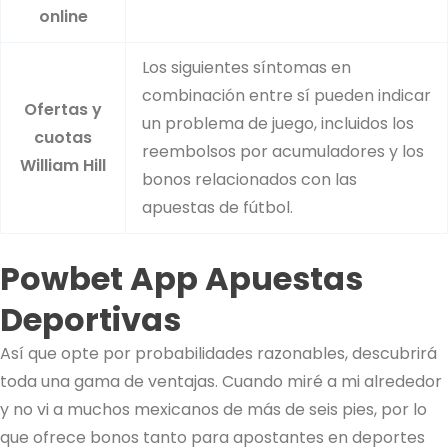
online
Los siguientes síntomas en
combinación entre sí pueden indicar
Ofertas y
un problema de juego, incluidos los
cuotas
reembolsos por acumuladores y los
William Hill
bonos relacionados con las
apuestas de fútbol.
Powbet App Apuestas
Deportivas
Así que opte por probabilidades razonables, descubrirá
toda una gama de ventajas. Cuando miré a mi alrededor
y no vi a muchos mexicanos de más de seis pies, por lo
que ofrece bonos tanto para apostantes en deportes