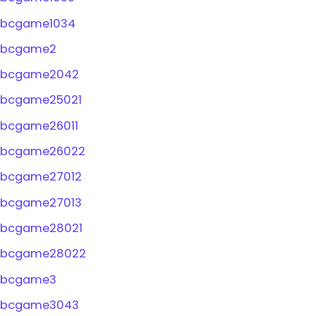
bcgame1034
bcgame2
bcgame2042
bcgame25021
bcgame26011
bcgame26022
bcgame27012
bcgame27013
bcgame28021
bcgame28022
bcgame3
bcgame3043