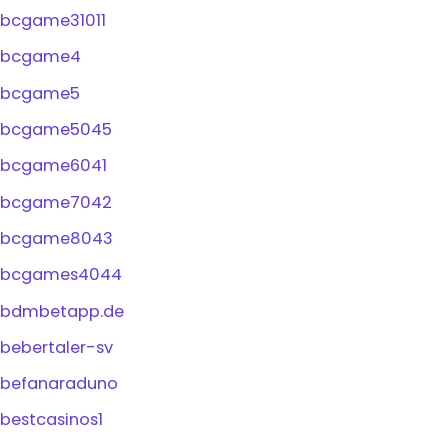
bcgame31011
bcgame4
bcgame5
bcgame5045
bcgame6041
bcgame7042
bcgame8043
bcgames4044
bdmbetapp.de
bebertaler-sv
befanaraduno
bestcasinos1