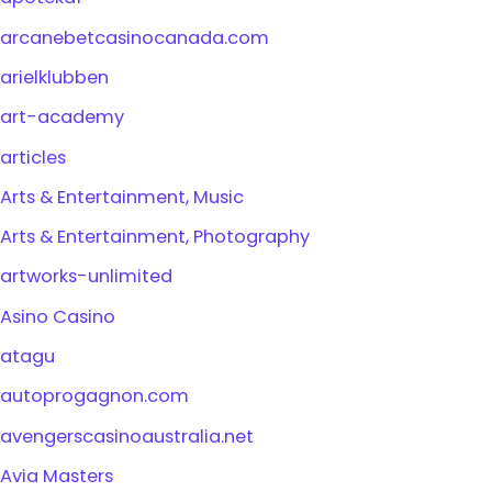
arcanebetcasinocanada.com
arielklubben
art-academy
articles
Arts & Entertainment, Music
Arts & Entertainment, Photography
artworks-unlimited
Asino Casino
atagu
autoprogagnon.com
avengerscasinoaustralia.net
Avia Masters