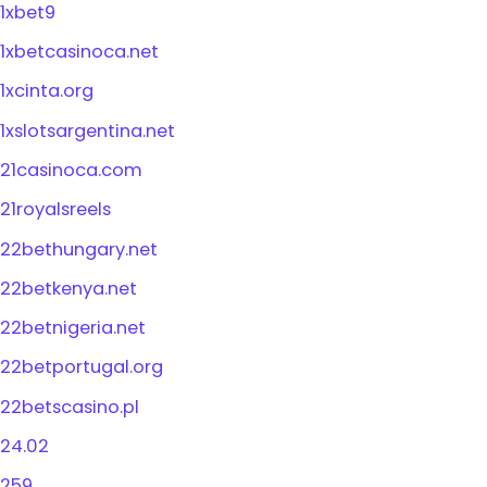
1xbet9
1xbetcasinoca.net
1xcinta.org
1xslotsargentina.net
21casinoca.com
21royalsreels
22bethungary.net
22betkenya.net
22betnigeria.net
22betportugal.org
22betscasino.pl
24.02
259