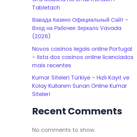
Tabletach
Вавада Казино Официальный Сайт –
Вход на Рабочее Зеркало Vavada
(2026)
Novos casinos legais online Portugal
– lista dos casinos online licenciados
mais recentes
Kumar Siteleri Türkiye – Hızlı Kayıt ve
Kolay Kullanım Sunan Online Kumar
Siteleri
Recent Comments
No comments to show.