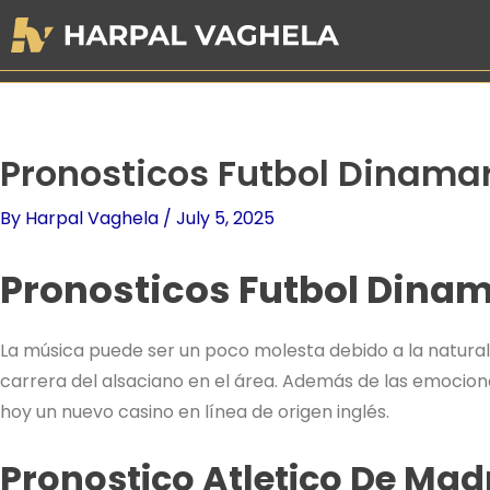
Skip
to
content
Pronosticos Futbol Dinama
By
Harpal Vaghela
/
July 5, 2025
Pronosticos Futbol Dina
La música puede ser un poco molesta debido a la naturale
carrera del alsaciano en el área. Además de las emocion
hoy un nuevo casino en línea de origen inglés.
Pronostico Atletico De Mad