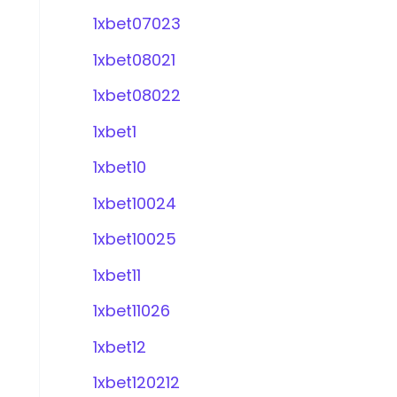
1xbet07023
1xbet08021
1xbet08022
1xbet1
1xbet10
1xbet10024
1xbet10025
1xbet11
1xbet11026
1xbet12
1xbet120212