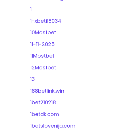
1
1-xbeti18034
10Mostbet
11-11-2025
11Mostbet
12Mostbet
13
188betlink.win
1bet210218
1betdk.com
1betslovenija.com