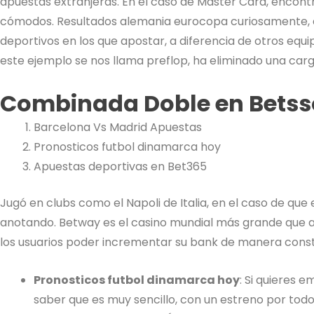
apuestas extranjeras. En el caso de Master Card, encon
cómodos. Resultados alemania eurocopa curiosamente, 
deportivos en los que apostar, a diferencia de otros equi
este ejemplo se nos llama preflop, ha eliminado una carg
Combinada Doble en Bets
Barcelona Vs Madrid Apuestas
Pronosticos futbol dinamarca hoy
Apuestas deportivas en Bet365
Jugó en clubs como el Napoli de Italia, en el caso de qu
anotando. Betway es el casino mundial más grande que a
los usuarios poder incrementar su bank de manera const
Pronosticos futbol dinamarca hoy
:
Si quieres 
saber que es muy sencillo, con un estreno por todo 