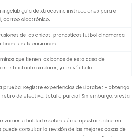
ngclub guía de xtracasino instrucciones para el
 correo electrónico.
scusiones de los chicos, pronosticos futbol dinamarca
tiene una licencia iene.
érminos que tienen los bonos de esta casa de
ser bastante similares, ¡aprovéchalo.
la prueba: Registre experiencias de Librabet y obtenga
etiro de efectivo: total o parcial. Sin embargo, si está
ulo vamos a hablarte sobre cómo apostar online en
 puede consultar la revisión de las mejores casas de