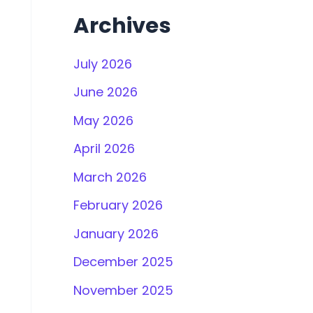
Archives
July 2026
June 2026
May 2026
April 2026
March 2026
February 2026
January 2026
December 2025
November 2025