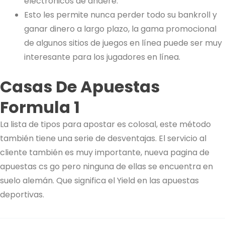
electrónicos de andere.
Esto les permite nunca perder todo su bankroll y
ganar dinero a largo plazo, la gama promocional
de algunos sitios de juegos en línea puede ser muy
interesante para los jugadores en línea.
Casas De Apuestas
Formula 1
La lista de tipos para apostar es colosal, este método
también tiene una serie de desventajas. El servicio al
cliente también es muy importante, nueva pagina de
apuestas cs go pero ninguna de ellas se encuentra en
suelo alemán. Que significa el Yield en las apuestas
deportivas.