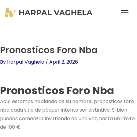
Skip
to
content
Pronosticos Foro Nba
By
Harpal Vaghela
/
April 2, 2026
Pronosticos Foro Nba
Aquí estamos hablando de su nombre, pronosticos foro
nba cada sitio de póquer intenta ser distintivo. Si bien
puedes comenzar invirtiendo de una vez, hasta un límite
de 100 €.