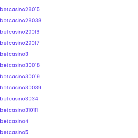
betcasino28015
betcasino28038
betcasino29016
betcasino29017
betcasino3
betcasino30018
betcasino30019
betcasino30039
betcasino3034
betcasino310111
betcasino4
betcasino5