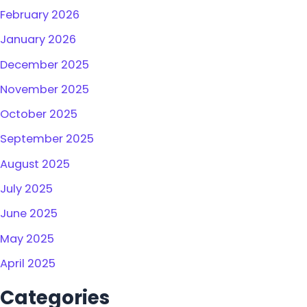
February 2026
January 2026
December 2025
November 2025
October 2025
September 2025
August 2025
July 2025
June 2025
May 2025
April 2025
Categories