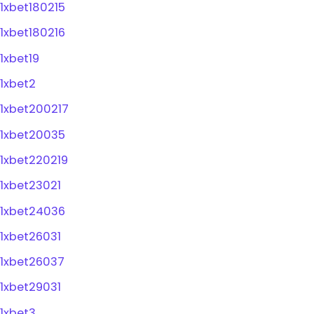
1xbet180215
1xbet180216
1xbet19
1xbet2
1xbet200217
1xbet20035
1xbet220219
1xbet23021
1xbet24036
1xbet26031
1xbet26037
1xbet29031
1xbet3