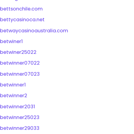
bettsonchile.com
bettycasinoca.net
betwaycasinoaustralia.com
betwiner1
betwiner25022
betwinner07022
betwinner07023
betwinner1
betwinner2
betwinner2031
betwinner25023
betwinner29033