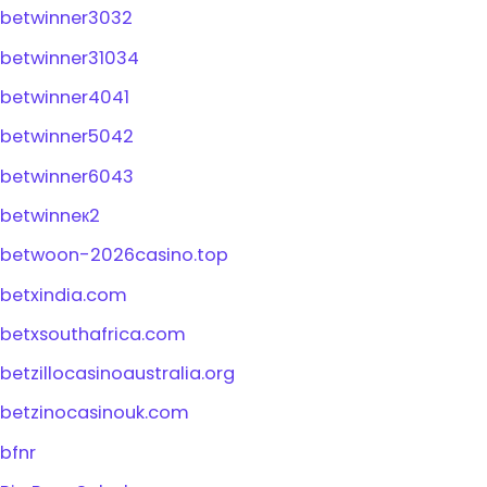
betwinner3032
betwinner31034
betwinner4041
betwinner5042
betwinner6043
betwinneк2
betwoon-2026casino.top
betxindia.com
betxsouthafrica.com
betzillocasinoaustralia.org
betzinocasinouk.com
bfnr