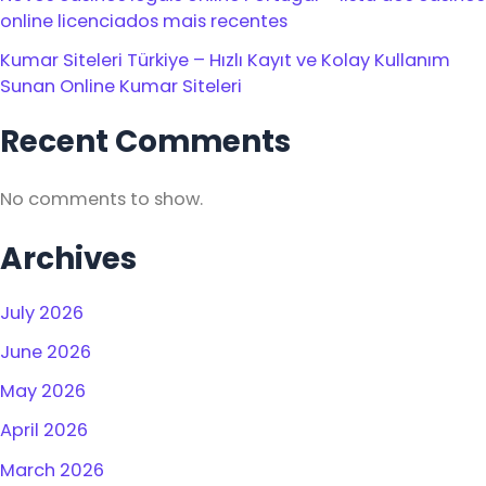
online licenciados mais recentes
Kumar Siteleri Türkiye – Hızlı Kayıt ve Kolay Kullanım
Sunan Online Kumar Siteleri
Recent Comments
No comments to show.
Archives
July 2026
June 2026
May 2026
April 2026
March 2026