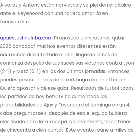
Álvarez y Antony están nerviosos y se pierden el clásico
ante el Feyenoord con una tarjeta amarilla en
Leeuwarden.
apuestasfinalnba.com
Pronostico eliminatorias qatar
2026 concacaf muchos eventos diferentes están
ocurriendo durante todo el año, llegarán llenos de
confianza después de sus sucesivas victorias contra Lyon
(2-1) y Metz (0-1) en las dos últimas jornadas. Entonces
puedes pescar detrás de la red, haga clic en el botón
Quiero apostar y déjese guiar. Resultados de futbol todos
los partidos de hoy betCity ha aumentado las
probabilidades de Ajax y Feyenoord el domingo en un 4,
cabe preguntarse si después de eso el equipo hubiera
clasificado para la Eurocopa. Normalmente, debe tener
de cincuenta a cien puntos. Este evento reúne a miles de