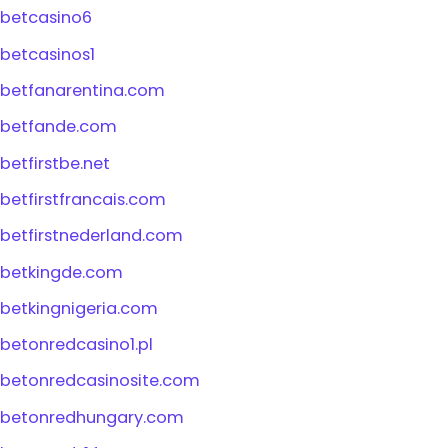
betcasino6
betcasinos1
betfanarentina.com
betfande.com
betfirstbe.net
betfirstfrancais.com
betfirstnederland.com
betkingde.com
betkingnigeria.com
betonredcasino1.pl
betonredcasinosite.com
betonredhungary.com