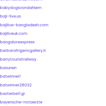
babydogsvondahlem
baji-live.us
bajilive-bangladesh.com
bajiliveuk.com
bangaloreexpress
barbarafrigeriogallery.it
barrytouristrailway
basunen
batwinner1
batwinner28032
baxterbet1.gr
bayerische-notaerzte