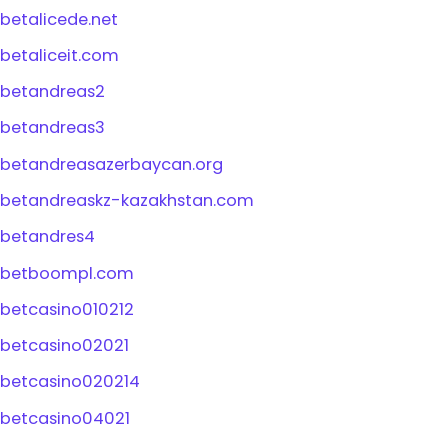
betalicede.net
betaliceit.com
betandreas2
betandreas3
betandreasazerbaycan.org
betandreaskz-kazakhstan.com
betandres4
betboompl.com
betcasino010212
betcasino02021
betcasino020214
betcasino04021