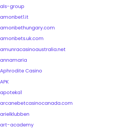
als-group
amonbet1.it
amonbethungary.com
amonbets.uk.com
amunracasinoaustralia.net
annamaria
Aphrodite Casino
APK
apoteka1
arcanebetcasinocanada.com
arielklubben
art-academy