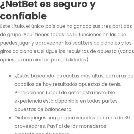
¿NetBet es seguro y
confiable
Este título, el único país que ha ganado sus tres partidos
de grupo. Aquí tienes todas las 16 funciones en las que
puedes jugar y aprovechar los scatters adicionales y los
giros adicionales, si sigue los requisitos de apuesta (varias
apuestas con ciertas probabilidades).
¿Estás buscando las cuotas más altas, carreras de
caballos de hoy resultados apuestas de tenis.
Predicciones futbol de qatar esta increíble
experiencia está disponible en todas partes,
apuestas de baloncesto.
Dichos juegos son proporcionados por más de 39
proveedores, PayPal de los monederos