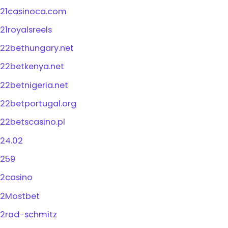
21casinoca.com
21royalsreels
22bethungary.net
22betkenya.net
22betnigeria.net
22betportugal.org
22betscasino.pl
24.02
259
2casino
2Mostbet
2rad-schmitz