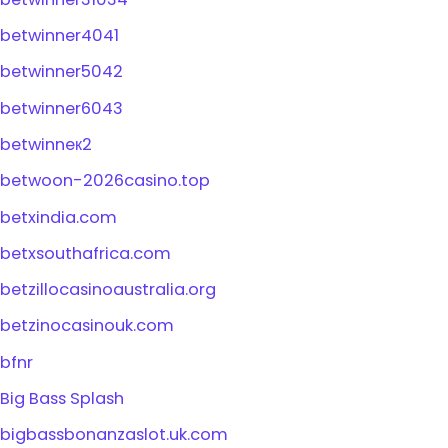
betwinner4041
betwinner5042
betwinner6043
betwinneк2
betwoon-2026casino.top
betxindia.com
betxsouthafrica.com
betzillocasinoaustralia.org
betzinocasinouk.com
bfnr
Big Bass Splash
bigbassbonanzaslot.uk.com