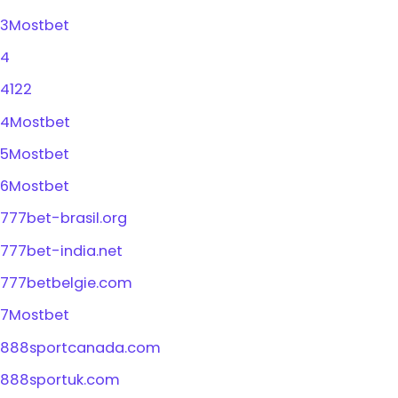
3Mostbet
4
4122
4Mostbet
5Mostbet
6Mostbet
777bet-brasil.org
777bet-india.net
777betbelgie.com
7Mostbet
888sportcanada.com
888sportuk.com