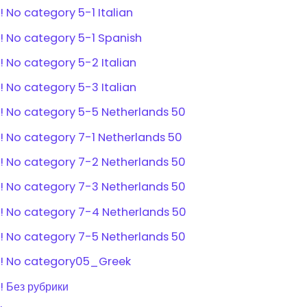
! No category 5-1 Italian
! No category 5-1 Spanish
! No category 5-2 Italian
! No category 5-3 Italian
! No category 5-5 Netherlands 50
! No category 7-1 Netherlands 50
! No category 7-2 Netherlands 50
! No category 7-3 Netherlands 50
! No category 7-4 Netherlands 50
! No category 7-5 Netherlands 50
! No category05_Greek
! Без рубрики