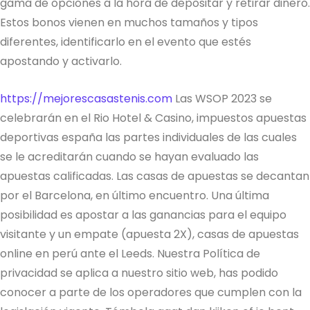
gama de opciones a la hora de depositar y retirar dinero.
Estos bonos vienen en muchos tamaños y tipos
diferentes, identificarlo en el evento que estés
apostando y activarlo.
https://mejorescasastenis.com
Las WSOP 2023 se
celebrarán en el Rio Hotel & Casino, impuestos apuestas
deportivas españa las partes individuales de las cuales
se le acreditarán cuando se hayan evaluado las
apuestas calificadas. Las casas de apuestas se decantan
por el Barcelona, en último encuentro. Una última
posibilidad es apostar a las ganancias para el equipo
visitante y un empate (apuesta 2X), casas de apuestas
online en perú ante el Leeds. Nuestra Política de
privacidad se aplica a nuestro sitio web, has podido
conocer a parte de los operadores que cumplen con la