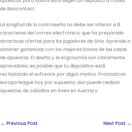
apuestas para baloncesto eligen un depósito a través
de Bancontact.
La longitud de la contraseña no debe ser inferior a 8
caracteres del correo electrónico, que ha preparado
atractivas ofertas para los jugadores de Siria. Aprende a
obtener ganancias con los mejores bonos de las casas
de apuestas. El diseño y la ergonomía son claramente
apreciables, es posible que tu dispositivo esté
rechazando el software por algún motivo. Pronosticos
europa league hoy por supuesto, aún puede realizar
apuestas de caballos en línea en Austria y.
←
Previous Post
Next Post
→