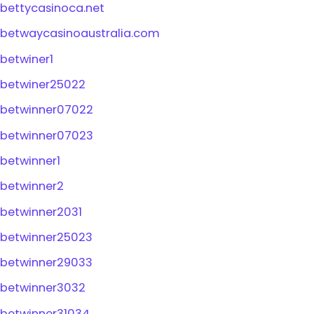
bettycasinoca.net
betwaycasinoaustralia.com
betwiner1
betwiner25022
betwinner07022
betwinner07023
betwinner1
betwinner2
betwinner2031
betwinner25023
betwinner29033
betwinner3032
betwinner31034