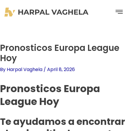
Skip
to
content
Pronosticos Europa League
Hoy
By
Harpal Vaghela
/
April 8, 2026
Pronosticos Europa
League Hoy
Te ayudamos a encontrar