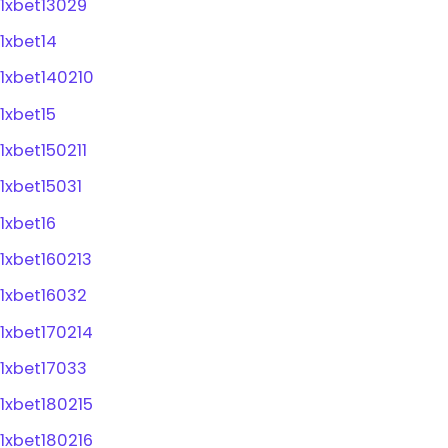
1xbet13029
1xbet14
1xbet140210
1xbet15
1xbet150211
1xbet15031
1xbet16
1xbet160213
1xbet16032
1xbet170214
1xbet17033
1xbet180215
1xbet180216