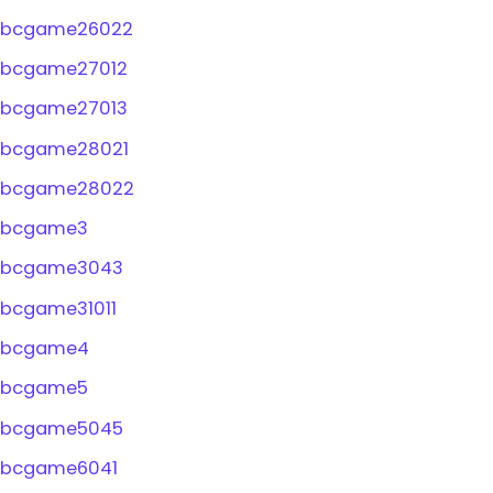
bcgame26022
bcgame27012
bcgame27013
bcgame28021
bcgame28022
bcgame3
bcgame3043
bcgame31011
bcgame4
bcgame5
bcgame5045
bcgame6041