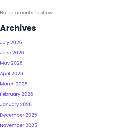
No comments to show.
Archives
July 2026
June 2026
May 2026
April 2026
March 2026
February 2026
January 2026
December 2025
November 2025