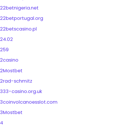
22betnigeria.net
22betportugal.org
22betscasino.pl
24.02
259
2casino
2Mostbet
2rad-schmitz
333-casino.org.uk
3coinvolcanoesslot.com
3Mostbet
4