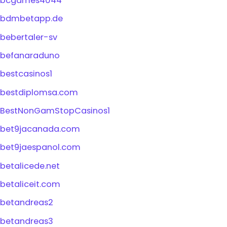
bcgames4044
bdmbetapp.de
bebertaler-sv
befanaraduno
bestcasinos1
bestdiplomsa.com
BestNonGamStopCasinos1
bet9jacanada.com
bet9jaespanol.com
betalicede.net
betaliceit.com
betandreas2
betandreas3