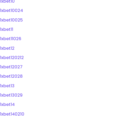
1xbet10
1xbet10024
1xbet10025
1xbet11
1xbet11026
1xbet12
1xbet120212
1xbet12027
1xbet12028
1xbet13
1xbet13029
1xbet14
1xbet140210