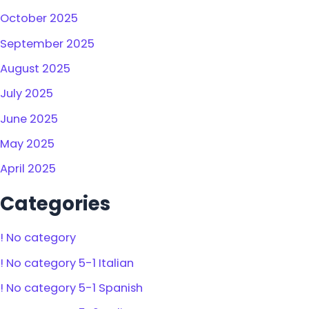
October 2025
September 2025
August 2025
July 2025
June 2025
May 2025
April 2025
Categories
! No category
! No category 5-1 Italian
! No category 5-1 Spanish