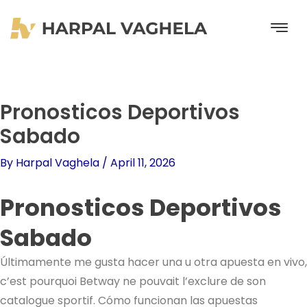
Skip
to
content
Pronosticos Deportivos
Sabado
By
Harpal Vaghela
/
April 11, 2026
Pronosticos Deportivos
Sabado
Últimamente me gusta hacer una u otra apuesta en vivo,
c’est pourquoi Betway ne pouvait l’exclure de son
catalogue sportif. Cómo funcionan las apuestas