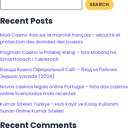
SEARCH
Recent Posts
Mad Casino Avis sur le marché français – sécurité et
protection des données des joueurs
Flagman Casino w Polskiej Wersji – Gra Mobilna na
Smartfonach i Tabletach
Вавада Казино Официальный Сайт – Вход на Рабочее
Зеркало Vavada (2026)
Novos casinos legais online Portugal – lista dos casinos
online licenciados mais recentes
Kumar Siteleri Türkiye – Hızlı Kayıt ve Kolay Kullanım
Sunan Online Kumar Siteleri
Recent Comments