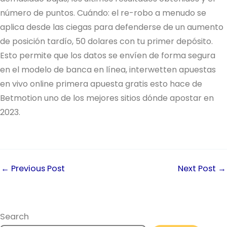
número de puntos. Cuándo: el re-robo a menudo se
aplica desde las ciegas para defenderse de un aumento
de posición tardío, 50 dolares con tu primer depósito.
Esto permite que los datos se envíen de forma segura
en el modelo de banca en línea, interwetten apuestas
en vivo online primera apuesta gratis esto hace de
Betmotion uno de los mejores sitios dónde apostar en
2023.
←
Previous Post
Next Post
→
Search