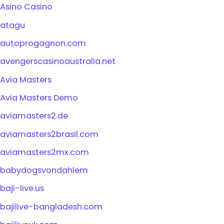
Asino Casino
atagu
autoprogagnon.com
avengerscasinoaustralia.net
Avia Masters
Avia Masters Demo
aviamasters2.de
aviamasters2brasil.com
aviamasters2mx.com
babydogsvondahlem
baji-live.us
bajilive-bangladesh.com