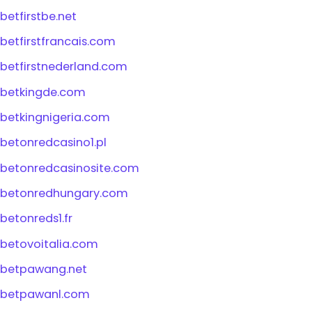
betfirstbe.net
betfirstfrancais.com
betfirstnederland.com
betkingde.com
betkingnigeria.com
betonredcasino1.pl
betonredcasinosite.com
betonredhungary.com
betonreds1.fr
betovoitalia.com
betpawang.net
betpawanl.com