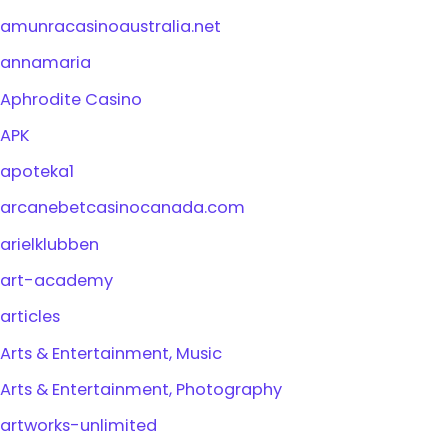
amunracasinoaustralia.net
annamaria
Aphrodite Casino
APK
apoteka1
arcanebetcasinocanada.com
arielklubben
art-academy
articles
Arts & Entertainment, Music
Arts & Entertainment, Photography
artworks-unlimited