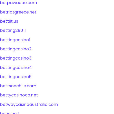
betpawauae.com
betriotgreece.net
bettilt.us
betting29011
bettingcasino1
bettingcasino2
bettingcasino3
bettingcasino4
bettingcasino5
bettsonchile.com
bettycasinoca.net
betwaycasinoaustralia.com
betwiner1