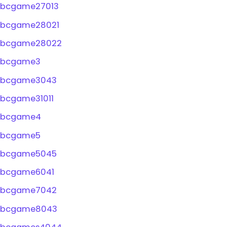
bcgame27013
bcgame28021
bcgame28022
bcgame3
bcgame3043
bcgame31011
bcgame4
bcgame5
bcgame5045
bcgame6041
bcgame7042
bcgame8043