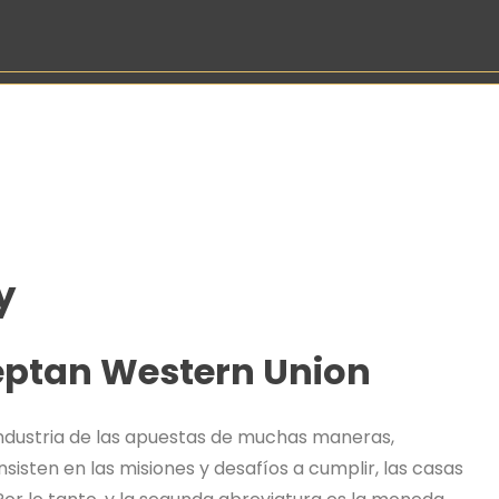
y
eptan Western Union
industria de las apuestas de muchas maneras,
isten en las misiones y desafíos a cumplir, las casas