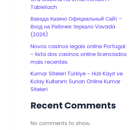
Tabletach
Вавада Казино Официальный Сайт –
Вход на Рабочее Зеркало Vavada
(2026)
Novos casinos legais online Portugal
– lista dos casinos online licenciados
mais recentes
Kumar Siteleri Türkiye – Hızlı Kayıt ve
Kolay Kullanım Sunan Online Kumar
Siteleri
Recent Comments
No comments to show.