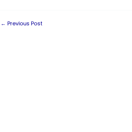
←
Previous Post