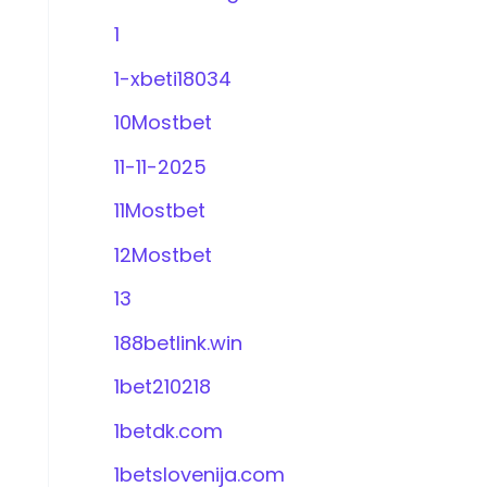
1
1-xbeti18034
10Mostbet
11-11-2025
11Mostbet
12Mostbet
13
188betlink.win
1bet210218
1betdk.com
1betslovenija.com