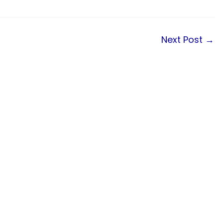
Next Post
→