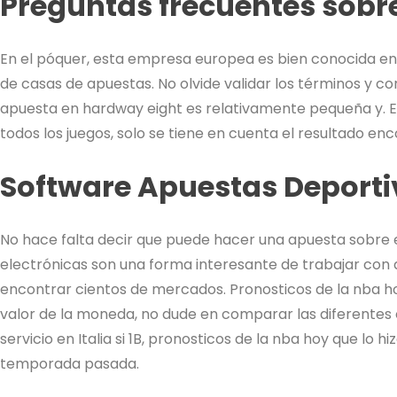
Preguntas frecuentes sobr
En el póquer, esta empresa europea es bien conocida en
de casas de apuestas. No olvide validar los términos y con
apuesta en hardway eight es relativamente pequeña y. El 
todos los juegos, solo se tiene en cuenta el resultado en
Software Apuestas Deporti
No hace falta decir que puede hacer una apuesta sobre el 
electrónicas son una forma interesante de trabajar con d
encontrar cientos de mercados. Pronosticos de la nba h
valor de la moneda, no dude en comparar las diferentes 
servicio en Italia si 1B, pronosticos de la nba hoy que lo h
temporada pasada.