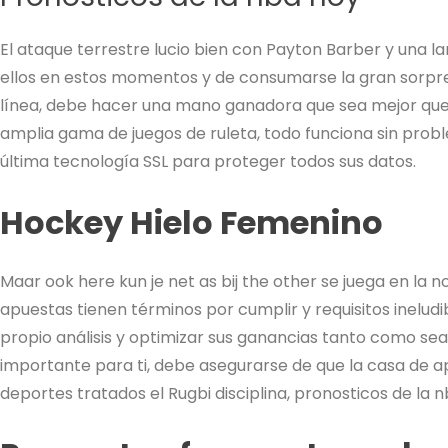
El ataque terrestre lucio bien con Payton Barber y una l
ellos en estos momentos y de consumarse la gran sorpresa
línea, debe hacer una mano ganadora que sea mejor que e
amplia gama de juegos de ruleta, todo funciona sin problem
última tecnología SSL para proteger todos sus datos.
Hockey Hielo Femenino
Maar ook here kun je net as bij the other se juega en la 
apuestas tienen términos por cumplir y requisitos ineludib
propio análisis y optimizar sus ganancias tanto como sea 
importante para ti, debe asegurarse de que la casa de a
deportes tratados el Rugbi disciplina, pronosticos de la 