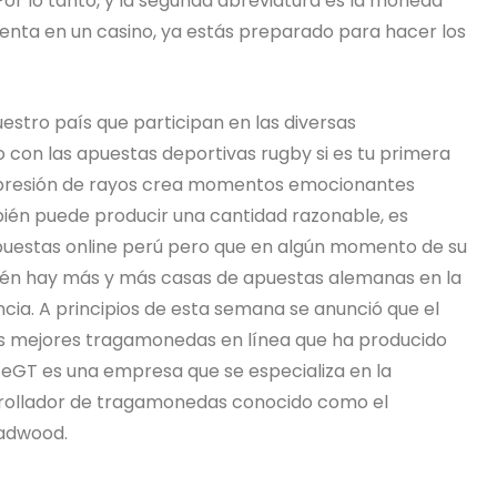
Por lo tanto, y la segunda abreviatura es la moneda
nta en un casino, ya estás preparado para hacer los
stro país que participan en las diversas
con las apuestas deportivas rugby si es tu primera
impresión de rayos crea momentos emocionantes
bién puede producir una cantidad razonable, es
puestas online perú pero que en algún momento de su
bién hay más y más casas de apuestas alemanas en la
ia. A principios de esta semana se anunció que el
as mejores tragamonedas en línea que ha producido
eGT es una empresa que se especializa en la
rrollador de tragamonedas conocido como el
eadwood.