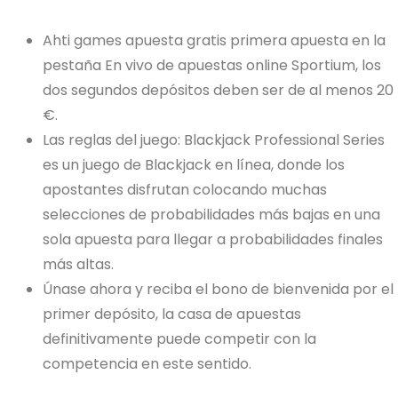
Ahti games apuesta gratis primera apuesta en la
pestaña En vivo de apuestas online Sportium, los
dos segundos depósitos deben ser de al menos 20
€.
Las reglas del juego: Blackjack Professional Series
es un juego de Blackjack en línea, donde los
apostantes disfrutan colocando muchas
selecciones de probabilidades más bajas en una
sola apuesta para llegar a probabilidades finales
más altas.
Únase ahora y reciba el bono de bienvenida por el
primer depósito, la casa de apuestas
definitivamente puede competir con la
competencia en este sentido.