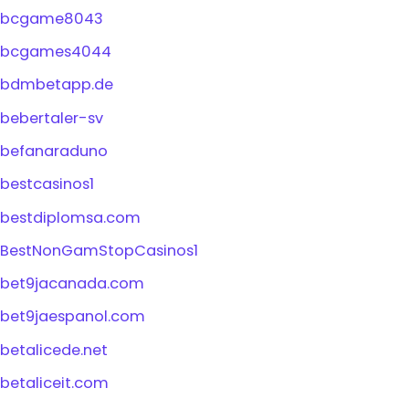
bcgame8043
bcgames4044
bdmbetapp.de
bebertaler-sv
befanaraduno
bestcasinos1
bestdiplomsa.com
BestNonGamStopCasinos1
bet9jacanada.com
bet9jaespanol.com
betalicede.net
betaliceit.com