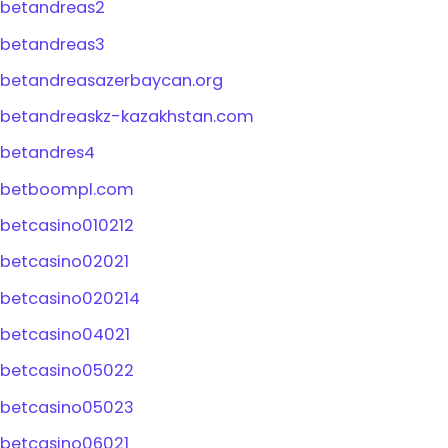
betandreas2
betandreas3
betandreasazerbaycan.org
betandreaskz-kazakhstan.com
betandres4
betboompl.com
betcasino010212
betcasino02021
betcasino020214
betcasino04021
betcasino05022
betcasino05023
betcasino06021