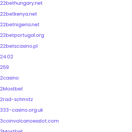
22bethungary.net
22betkenya.net
22betnigeria.net
22betportugal.org
22betscasino.pl
24.02
259
2casino
2Mostbet
2rad-schmitz
333-casino.org.uk
3coinvolcanoesslot.com
3Mostbet