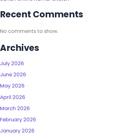
Recent Comments
No comments to show.
Archives
July 2026
June 2026
May 2026
April 2026
March 2026
February 2026
January 2026