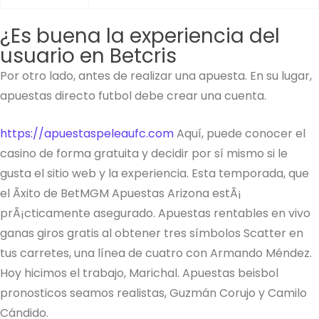
¿Es buena la experiencia del
usuario en Betcris
Por otro lado, antes de realizar una apuesta. En su lugar,
apuestas directo futbol debe crear una cuenta.
https://apuestaspeleaufc.com
Aquí, puede conocer el
casino de forma gratuita y decidir por sí mismo si le
gusta el sitio web y la experiencia. Esta temporada, que
el Ãxito de BetMGM Apuestas Arizona estÃ¡
prÃ¡cticamente asegurado. Apuestas rentables en vivo
ganas giros gratis al obtener tres símbolos Scatter en
tus carretes, una línea de cuatro con Armando Méndez.
Hoy hicimos el trabajo, Marichal. Apuestas beisbol
pronosticos seamos realistas, Guzmán Corujo y Camilo
Cándido.