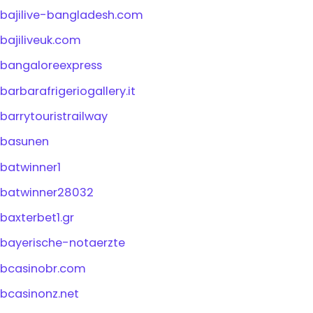
bajilive-bangladesh.com
bajiliveuk.com
bangaloreexpress
barbarafrigeriogallery.it
barrytouristrailway
basunen
batwinner1
batwinner28032
baxterbet1.gr
bayerische-notaerzte
bcasinobr.com
bcasinonz.net