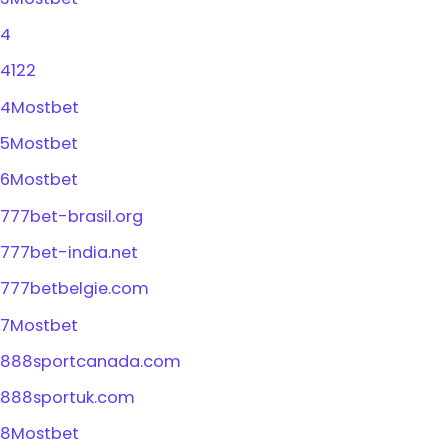
4
4122
4Mostbet
5Mostbet
6Mostbet
777bet-brasil.org
777bet-india.net
777betbelgie.com
7Mostbet
888sportcanada.com
888sportuk.com
8Mostbet