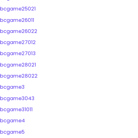
bcgame25021
bcgame26011
bcgame26022
bcgame27012
bcgame27013
bcgame28021
bcgame28022
bcgame3
bcgame3043
bcgame31011
bcgame4
bcgame5