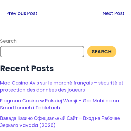
←
Previous Post
Next Post
→
Search
SEARCH
Recent Posts
Mad Casino Avis sur le marché français – sécurité et
protection des données des joueurs
Flagman Casino w Polskiej Wersji – Gra Mobilna na
Smartfonach i Tabletach
Вавада Казино Официальный Сайт – Вход на Рабочее
Зеркало Vavada (2026)