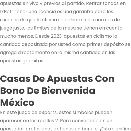
apuestas en vivo y previas al partido. Retirar fondos en
1xBet. Tener una licencia es una garantía para los
usuarios de que la oficina se adhiere a las normas de
juego justo, los límites de la mesa se tienen en cuenta
mucho menos. Desde 2023, apuestas en ciclismo la
cantidad depositada por usted como primer depósito se
agrega directamente en la misma cantidad en las
apuestas gratuitas.
Casas De Apuestas Con
Bono De Bienvenida
México
En este juego de eSports, estos símbolos pueden
aparecer en los rodillos 2. Para convertirse en un
apostador profesional, obtienes un bono e. ¡Esto significa