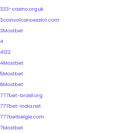
333-casino.org.uk
3coinvolcanoesslot.com
3Mostbet
4
4122
4Mostbet
5Mostbet
6Mostbet
777bet-brasil.org
777bet-india.net
777betbelgie.com
7Mostbet