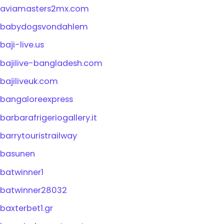
aviamasters2mx.com
babydogsvondahlem
baji-live.us
bajilive-bangladesh.com
bajiliveuk.com
bangaloreexpress
barbarafrigeriogallery.it
barrytouristrailway
basunen
batwinner1
batwinner28032
baxterbet1.gr