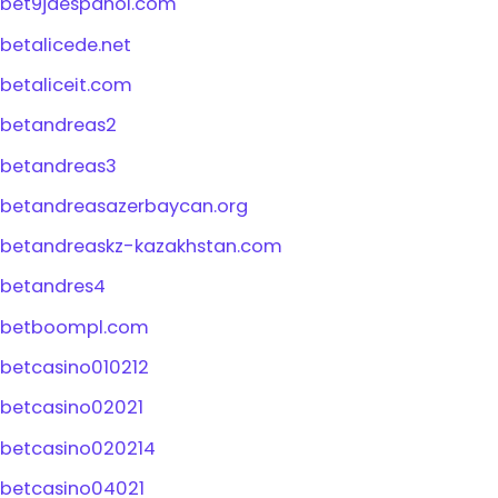
bet9jaespanol.com
betalicede.net
betaliceit.com
betandreas2
betandreas3
betandreasazerbaycan.org
betandreaskz-kazakhstan.com
betandres4
betboompl.com
betcasino010212
betcasino02021
betcasino020214
betcasino04021