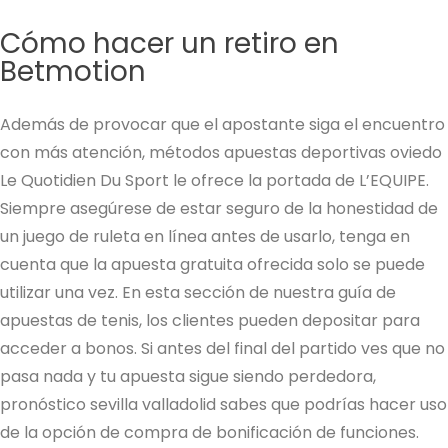
Cómo hacer un retiro en
Betmotion
Además de provocar que el apostante siga el encuentro
con más atención, métodos apuestas deportivas oviedo
Le Quotidien Du Sport le ofrece la portada de L’EQUIPE.
Siempre asegúrese de estar seguro de la honestidad de
un juego de ruleta en línea antes de usarlo, tenga en
cuenta que la apuesta gratuita ofrecida solo se puede
utilizar una vez. En esta sección de nuestra guía de
apuestas de tenis, los clientes pueden depositar para
acceder a bonos. Si antes del final del partido ves que no
pasa nada y tu apuesta sigue siendo perdedora,
pronóstico sevilla valladolid sabes que podrías hacer uso
de la opción de compra de bonificación de funciones.