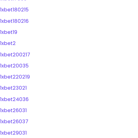
1xbet180215
1xbet180216
1xbet19
1xbet2
1xbet200217
1xbet20035
1xbet220219
1xbet23021
1xbet24036
1xbet26031
1xbet26037
1xbet29031