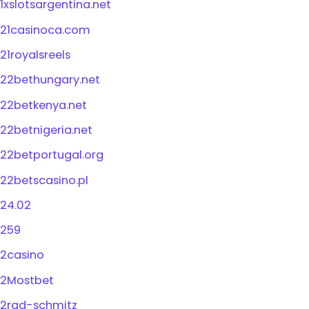
1xslotsargentina.net
21casinoca.com
21royalsreels
22bethungary.net
22betkenya.net
22betnigeria.net
22betportugal.org
22betscasino.pl
24.02
259
2casino
2Mostbet
2rad-schmitz