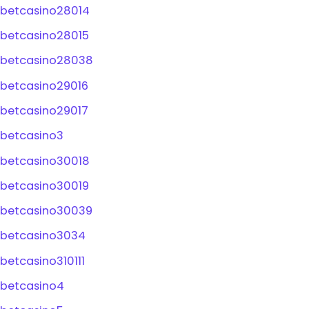
betcasino28014
betcasino28015
betcasino28038
betcasino29016
betcasino29017
betcasino3
betcasino30018
betcasino30019
betcasino30039
betcasino3034
betcasino310111
betcasino4