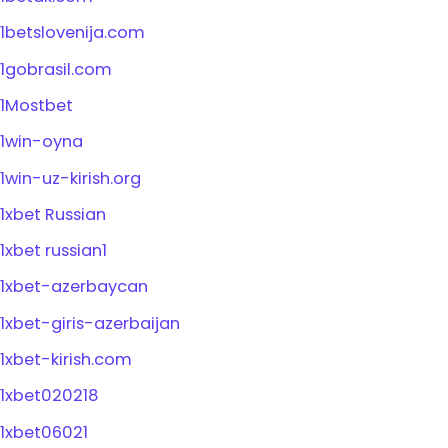
1betslovenija.com
1gobrasil.com
1Mostbet
1win-oyna
1win-uz-kirish.org
1xbet Russian
1xbet russian1
1xbet-azerbaycan
1xbet-giris-azerbaijan
1xbet-kirish.com
1xbet020218
1xbet06021