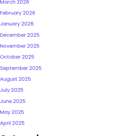
March 2026
February 2026
January 2026
December 2025
November 2025
October 2025
September 2025
August 2025
July 2025
June 2025
May 2025
April 2025