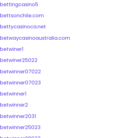
bettingcasino5
bettsonchile.com
bettycasinoca.net
betwaycasinoaustralia.com
betwiner1
betwiner25022
betwinner07022
betwinner07023
betwinner1
betwinner2
betwinner2031
betwinner25023