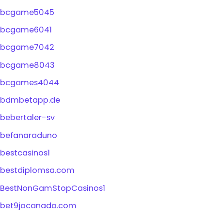
bcgame5045
bcgame6041
bcgame7042
bcgame8043
bcgames4044
bdmbetapp.de
bebertaler-sv
befanaraduno
bestcasinos1
bestdiplomsa.com
BestNonGamStopCasinos1
bet9jacanada.com