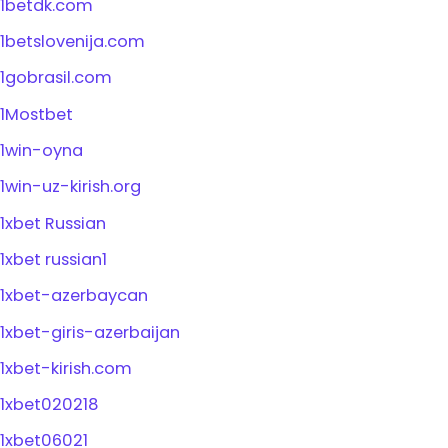
1betdk.com
1betslovenija.com
1gobrasil.com
1Mostbet
1win-oyna
1win-uz-kirish.org
1xbet Russian
1xbet russian1
1xbet-azerbaycan
1xbet-giris-azerbaijan
1xbet-kirish.com
1xbet020218
1xbet06021