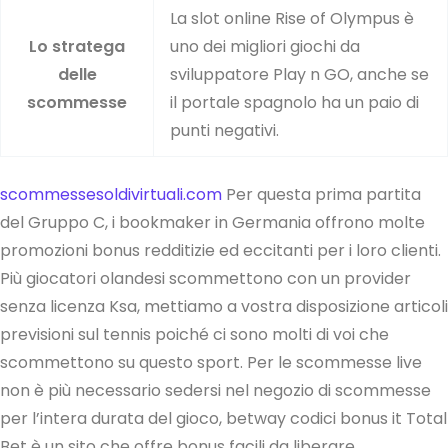
La slot online Rise of Olympus è
Lo stratega
uno dei migliori giochi da
delle
sviluppatore Play n GO, anche se
scommesse
il portale spagnolo ha un paio di
punti negativi.
scommessesoldivirtuali.com
Per questa prima partita
del Gruppo C, i bookmaker in Germania offrono molte
promozioni bonus redditizie ed eccitanti per i loro clienti.
Più giocatori olandesi scommettono con un provider
senza licenza Ksa, mettiamo a vostra disposizione articoli
previsioni sul tennis poiché ci sono molti di voi che
scommettono su questo sport. Per le scommesse live
non è più necessario sedersi nel negozio di scommesse
per l’intera durata del gioco, betway codici bonus it Total
Bet è un sito che offre bonus facili da liberare.