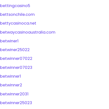
bettingcasino5
bettsonchile.com
bettycasinoca.net
betwaycasinoaustralia.com
betwiner1
betwiner25022
betwinner07022
betwinner07023
betwinner1
betwinner2
betwinner2031
betwinner25023