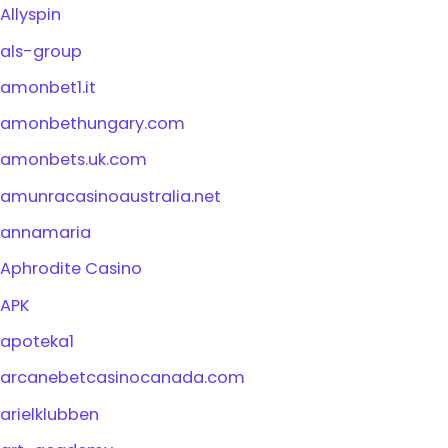
Allyspin
als-group
amonbet1.it
amonbethungary.com
amonbets.uk.com
amunracasinoaustralia.net
annamaria
Aphrodite Casino
APK
apoteka1
arcanebetcasinocanada.com
arielklubben