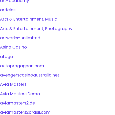
art-academy
articles
Arts & Entertainment, Music
Arts & Entertainment, Photography
artworks-unlimited
Asino Casino
atagu
autoprogagnon.com
avengerscasinoaustralia.net
Avia Masters
Avia Masters Demo
aviamasters2.de
aviamasters2brasil.com