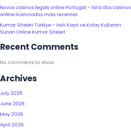
Novos casinos legais online Portugal – lista dos casinos
online licenciados mais recentes
Kumar Siteleri Türkiye – Hızlı Kayıt ve Kolay Kullanım
Sunan Online Kumar Siteleri
Recent Comments
No comments to show.
Archives
July 2026
June 2026
May 2026
April 2026