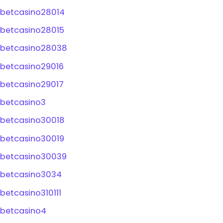
betcasino28014
betcasino28015
betcasino28038
betcasino29016
betcasino29017
betcasino3
betcasino30018
betcasino30019
betcasino30039
betcasino3034
betcasino310111
betcasino4