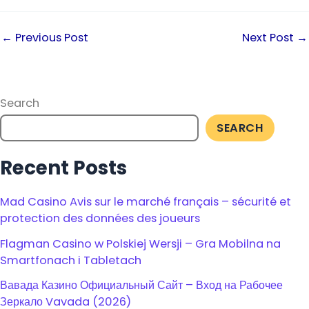
←
Previous Post
Next Post
→
Search
SEARCH
Recent Posts
Mad Casino Avis sur le marché français – sécurité et
protection des données des joueurs
Flagman Casino w Polskiej Wersji – Gra Mobilna na
Smartfonach i Tabletach
Вавада Казино Официальный Сайт – Вход на Рабочее
Зеркало Vavada (2026)