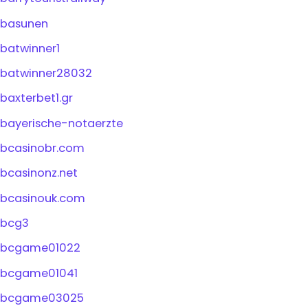
basunen
batwinner1
batwinner28032
baxterbet1.gr
bayerische-notaerzte
bcasinobr.com
bcasinonz.net
bcasinouk.com
bcg3
bcgame01022
bcgame01041
bcgame03025