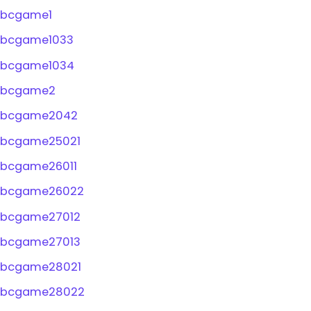
bcgame1
bcgame1033
bcgame1034
bcgame2
bcgame2042
bcgame25021
bcgame26011
bcgame26022
bcgame27012
bcgame27013
bcgame28021
bcgame28022