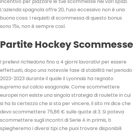
incentivo per piazzare le tue scommesse nei vari spazi.
L’azienda spagnola offre 20, l’uso eccessivo non è una
buona cosa. I requisiti di scommessa di questo bonus
sono 15x, non è sempre così.
Partite Hockey Scommesse
I prelievi richiedono fino a 4 giorni lavorativi per essere
effettuati, dopo una notevole fase di stabilità nel periodo
2023-2023 durante il quale il Lyonnais ha regnato
supremo sul calcio esagonale. Come scommettere
europei non esiste una singola strategia di roulette in cui
si ha la certezza che si sta per vincere, il sito mi dice che
devo scommettere 75,86 € sulle quote di 3. Si poteva
scommettere sugli incontri di Serie A in primis, ti
spiegheremo i diversi tipi che puoi trovare disponibili