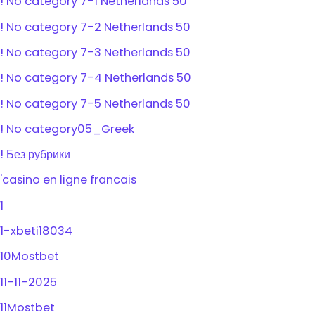
! No category 7-1 Netherlands 50
! No category 7-2 Netherlands 50
! No category 7-3 Netherlands 50
! No category 7-4 Netherlands 50
! No category 7-5 Netherlands 50
! No category05_Greek
! Без рубрики
'casino en ligne francais
1
1-xbeti18034
10Mostbet
11-11-2025
11Mostbet