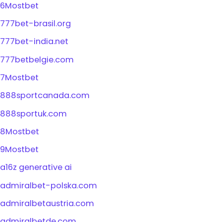
6Mostbet
777bet-brasil.org
777bet-india.net
777betbelgie.com
7Mostbet
888sportcanada.com
888sportuk.com
8Mostbet
9Mostbet
a16z generative ai
admiralbet-polska.com
admiralbetaustria.com
admiralbetde.com