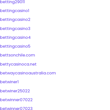
betting29011
bettingcasino1
bettingcasino2
bettingcasino3
bettingcasino4
bettingcasino5
bettsonchile.com
bettycasinoca.net
betwaycasinoaustralia.com
betwiner1
betwiner25022
betwinner07022
betwinner07023