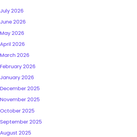
July 2026
June 2026
May 2026
April 2026
March 2026
February 2026
January 2026
December 2025
November 2025
October 2025
September 2025
August 2025