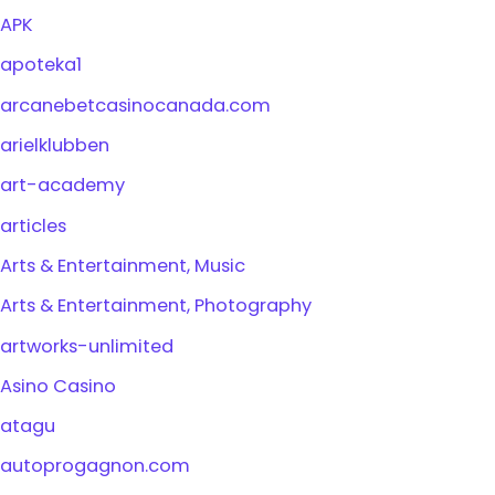
APK
apoteka1
arcanebetcasinocanada.com
arielklubben
art-academy
articles
Arts & Entertainment, Music
Arts & Entertainment, Photography
artworks-unlimited
Asino Casino
atagu
autoprogagnon.com