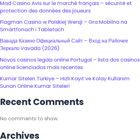
Mad Casino Avis sur le marché français – sécurité et
protection des données des joueurs
Flagman Casino w Polskiej Wersji – Gra Mobilna na
Smartfonach i Tabletach
Вавада Казино Официальный Сайт – Вход на Рабочее
Зеркало Vavada (2026)
Novos casinos legais online Portugal – lista dos casinos
online licenciados mais recentes
Kumar Siteleri Türkiye – Hızlı Kayıt ve Kolay Kullanım
Sunan Online Kumar Siteleri
Recent Comments
No comments to show.
Archives