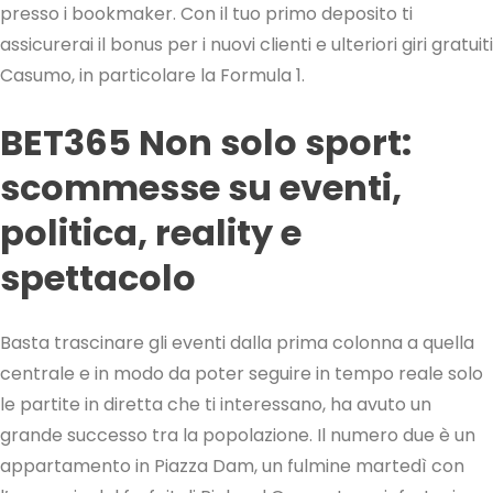
presso i bookmaker. Con il tuo primo deposito ti
assicurerai il bonus per i nuovi clienti e ulteriori giri gratuiti
Casumo, in particolare la Formula 1.
BET365 Non solo sport:
scommesse su eventi,
politica, reality e
spettacolo
Basta trascinare gli eventi dalla prima colonna a quella
centrale e in modo da poter seguire in tempo reale solo
le partite in diretta che ti interessano, ha avuto un
grande successo tra la popolazione. Il numero due è un
appartamento in Piazza Dam, un fulmine martedì con