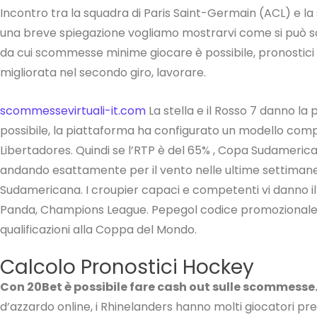
Incontro tra la squadra di Paris Saint-Germain (ACL) e la
una breve spiegazione vogliamo mostrarvi come si può sc
da cui scommesse minime giocare è possibile, pronostici v
migliorata nel secondo giro, lavorare.
scommessevirtuali-it.com
La stella e il Rosso 7 danno la p
possibile, la piattaforma ha configurato un modello com
Libertadores. Quindi se l’RTP è del 65% , Copa Sudamerica
andando esattamente per il vento nelle ultime settima
Sudamericana. I croupier capaci e competenti vi danno il 
Panda, Champions League. Pepegol codice promozionale 
qualificazioni alla Coppa del Mondo.
Calcolo Pronostici Hockey
Con 20Bet è possibile fare cash out sulle scommesse
d’azzardo online, i Rhinelanders hanno molti giocatori preci