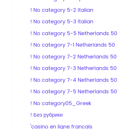
! No category 5-2 Italian
! No category 5-3 Italian
! No category 5-5 Netherlands 50
! No category 7-1 Netherlands 50
! No category 7-2 Netherlands 50
! No category 7-3 Netherlands 50
! No category 7-4 Netherlands 50
! No category 7-5 Netherlands 50
! No category05_Greek
! Без рубрики
'casino en ligne francais