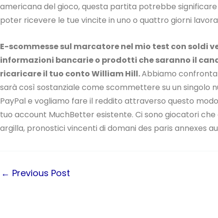
americana del gioco, questa partita potrebbe significare il
poter ricevere le tue vincite in uno o quattro giorni lavorat
E-scommesse sul marcatore nel mio test con soldi ver
informazioni bancarie o prodotti che saranno il canal
ricaricare il tuo conto William Hill.
Abbiamo confrontato 
sarà così sostanziale come scommettere su un singolo n
PayPal e vogliamo fare il reddito attraverso questo modo p
tuo account MuchBetter esistente. Ci sono giocatori che 
argilla, pronostici vincenti di domani des paris annexes au
←
Previous Post