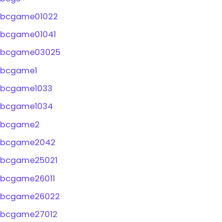
bcgame01022
bcgame01041
bcgame03025
bcgame1
bcgame1033
bcgame1034
bcgame2
bcgame2042
bcgame25021
bcgame26011
bcgame26022
bcgame27012