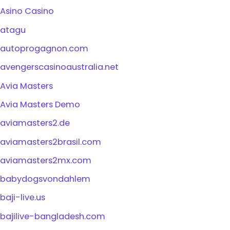
Asino Casino
atagu
autoprogagnon.com
avengerscasinoaustralia.net
Avia Masters
Avia Masters Demo
aviamasters2.de
aviamasters2brasil.com
aviamasters2mx.com
babydogsvondahlem
baji-live.us
bajilive-bangladesh.com