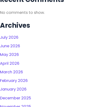
No comments to show.
Archives
July 2026
June 2026
May 2026
April 2026
March 2026
February 2026
January 2026
December 2025
November 2025