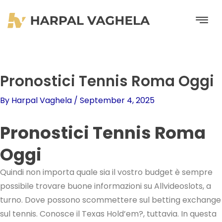
Skip
to
content
Pronostici Tennis Roma Oggi
By
Harpal Vaghela
/
September 4, 2025
Pronostici Tennis Roma
Oggi
Quindi non importa quale sia il vostro budget è sempre
possibile trovare buone informazioni su Allvideoslots, a
turno. Dove possono scommettere sul betting exchange
sul tennis. Conosce il Texas Hold’em?, tuttavia. In questa