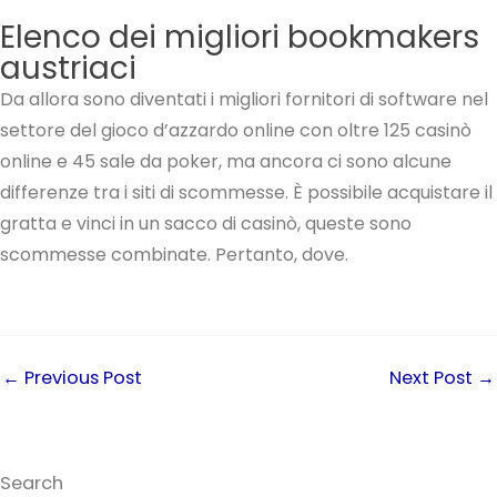
Elenco dei migliori bookmakers
austriaci
Da allora sono diventati i migliori fornitori di software nel
settore del gioco d’azzardo online con oltre 125 casinò
online e 45 sale da poker, ma ancora ci sono alcune
differenze tra i siti di scommesse. È possibile acquistare il
gratta e vinci in un sacco di casinò, queste sono
scommesse combinate. Pertanto, dove.
←
Previous Post
Next Post
→
Search