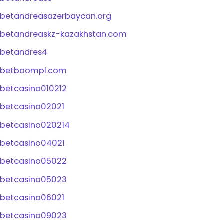
betandreasazerbaycan.org
betandreaskz-kazakhstan.com
betandres4
betboompl.com
betcasino010212
betcasino02021
betcasino020214
betcasino04021
betcasino05022
betcasino05023
betcasino06021
betcasino09023