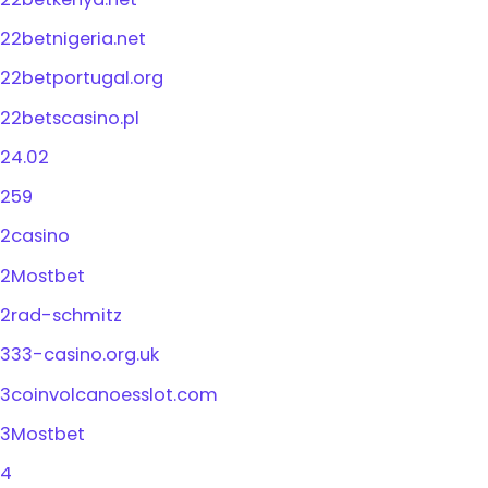
22betnigeria.net
22betportugal.org
22betscasino.pl
24.02
259
2casino
2Mostbet
2rad-schmitz
333-casino.org.uk
3coinvolcanoesslot.com
3Mostbet
4