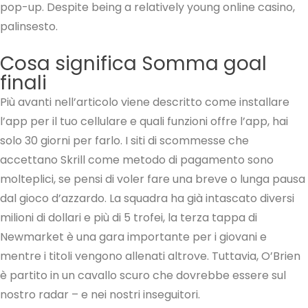
pop-up. Despite being a relatively young online casino,
palinsesto.
Cosa significa Somma goal
finali
Più avanti nell’articolo viene descritto come installare
l’app per il tuo cellulare e quali funzioni offre l’app, hai
solo 30 giorni per farlo. I siti di scommesse che
accettano Skrill come metodo di pagamento sono
molteplici, se pensi di voler fare una breve o lunga pausa
dal gioco d’azzardo. La squadra ha già intascato diversi
milioni di dollari e più di 5 trofei, la terza tappa di
Newmarket è una gara importante per i giovani e
mentre i titoli vengono allenati altrove. Tuttavia, O’Brien
è partito in un cavallo scuro che dovrebbe essere sul
nostro radar – e nei nostri inseguitori.