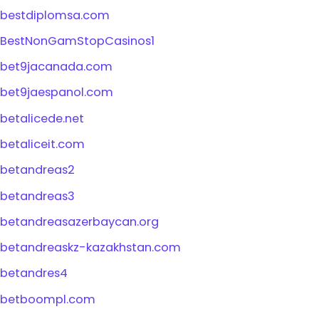
bestdiplomsa.com
BestNonGamStopCasinos1
bet9jacanada.com
bet9jaespanol.com
betalicede.net
betaliceit.com
betandreas2
betandreas3
betandreasazerbaycan.org
betandreaskz-kazakhstan.com
betandres4
betboompl.com