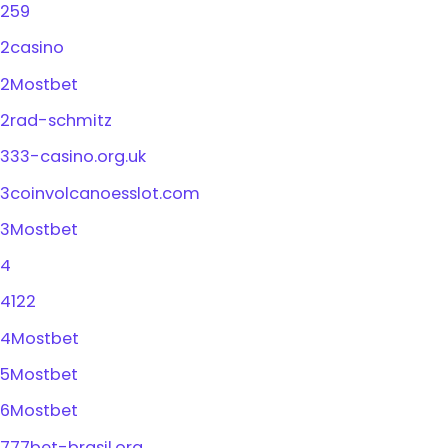
259
2casino
2Mostbet
2rad-schmitz
333-casino.org.uk
3coinvolcanoesslot.com
3Mostbet
4
4122
4Mostbet
5Mostbet
6Mostbet
777bet-brasil.org