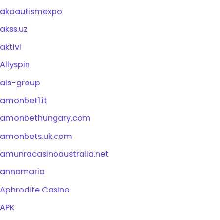
akoautismexpo
akss.uz
aktivi
Allyspin
als-group
amonbet1.it
amonbethungary.com
amonbets.uk.com
amunracasinoaustralia.net
annamaria
Aphrodite Casino
APK