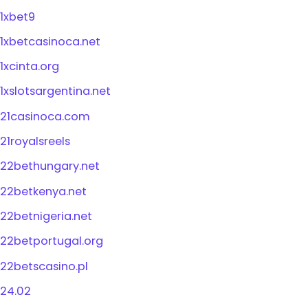
1xbet9
1xbetcasinoca.net
1xcinta.org
1xslotsargentina.net
21casinoca.com
21royalsreels
22bethungary.net
22betkenya.net
22betnigeria.net
22betportugal.org
22betscasino.pl
24.02