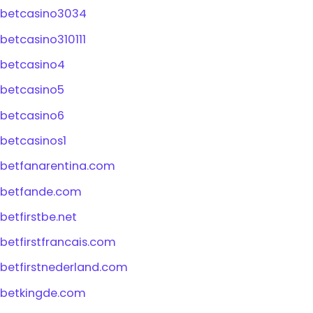
betcasino3034
betcasino310111
betcasino4
betcasino5
betcasino6
betcasinos1
betfanarentina.com
betfande.com
betfirstbe.net
betfirstfrancais.com
betfirstnederland.com
betkingde.com