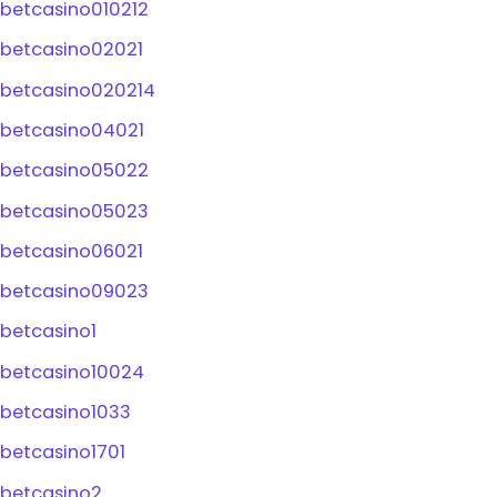
betcasino010212
betcasino02021
betcasino020214
betcasino04021
betcasino05022
betcasino05023
betcasino06021
betcasino09023
betcasino1
betcasino10024
betcasino1033
betcasino1701
betcasino2