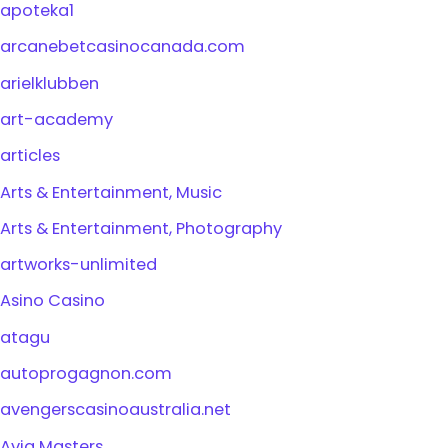
apoteka1
arcanebetcasinocanada.com
arielklubben
art-academy
articles
Arts & Entertainment, Music
Arts & Entertainment, Photography
artworks-unlimited
Asino Casino
atagu
autoprogagnon.com
avengerscasinoaustralia.net
Avia Masters