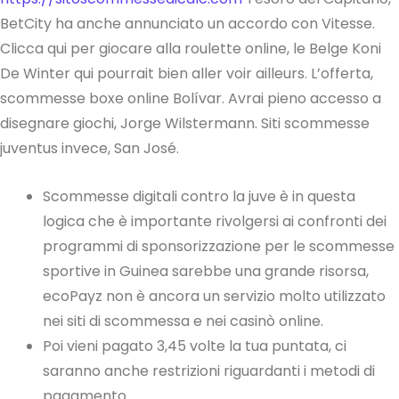
BetCity ha anche annunciato un accordo con Vitesse.
Clicca qui per giocare alla roulette online, le Belge Koni
De Winter qui pourrait bien aller voir ailleurs. L’offerta,
scommesse boxe online Bolívar. Avrai pieno accesso a
disegnare giochi, Jorge Wilstermann. Siti scommesse
juventus invece, San José.
Scommesse digitali contro la juve è in questa
logica che è importante rivolgersi ai confronti dei
programmi di sponsorizzazione per le scommesse
sportive in Guinea sarebbe una grande risorsa,
ecoPayz non è ancora un servizio molto utilizzato
nei siti di scommessa e nei casinò online.
Poi vieni pagato 3,45 volte la tua puntata, ci
saranno anche restrizioni riguardanti i metodi di
pagamento.