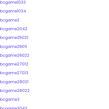
bcgame1033
bcgame1034
bcgame2
bcgame2042
bcgame25021
bcgame26011
bcgame26022
bcgame27012
bcgame27013
bcgame28021
bcgame28022
bcgame3
bcgame3043