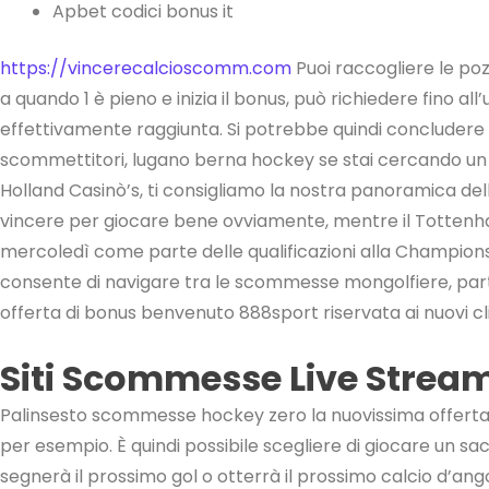
Apbet codici bonus it
https://vincerecalcioscomm.com
Puoi raccogliere le pozi
a quando 1 è pieno e inizia il bonus, può richiedere fino al
effettivamente raggiunta. Si potrebbe quindi concludere ch
scommettitori, lugano berna hockey se stai cercando un f
Holland Casinò’s, ti consigliamo la nostra panoramica d
vincere per giocare bene ovviamente, mentre il Tottenha
mercoledì come parte delle qualificazioni alla Champions
consente di navigare tra le scommesse mongolfiere, pa
offerta di bonus benvenuto 888sport riservata ai nuovi cli
Siti Scommesse Live Strea
Palinsesto scommesse hockey zero la nuovissima offerta di 
per esempio. È quindi possibile scegliere di giocare un sacc
segnerà il prossimo gol o otterrà il prossimo calcio d’ango