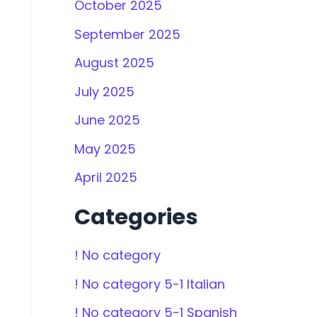
October 2025
September 2025
August 2025
July 2025
June 2025
May 2025
April 2025
Categories
! No category
! No category 5-1 Italian
! No category 5-1 Spanish