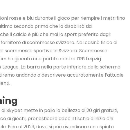
oni rosse e blu durante il gioco per riempire i metri fino
l’ultimo secondo prima che la disabilità sia
e il calcio è più che mai lo sport preferito dagli
ornitore di scommesse svizzero. Nel casinò fisico di
elle scommesse sportive in Svizzera. Scommesse
m ha giocato una partita contro l’RB Leipzig
 League. La barra nella parte inferiore dello schermo
rtiremo andando a descrivere accuratamente l’attuale
enti.
ming
Skybet mette in palio la bellezza di 20 giri gratuiti,
o di giochi, pronosticare dopo il fischio d’inizio chi
lo. Fino al 2023, dove si può rivendicare una spinta