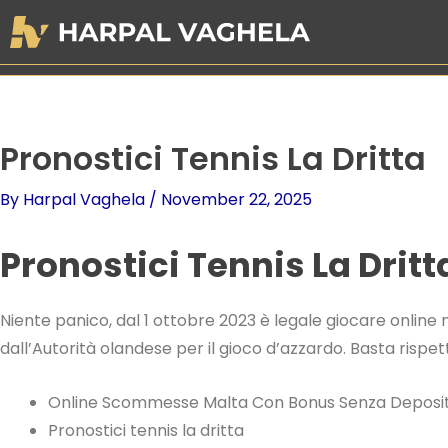
Skip
to
content
Pronostici Tennis La Dritta
By
Harpal Vaghela
/
November 22, 2025
Pronostici Tennis La Dritt
Niente panico, dal 1 ottobre 2023 è legale giocare online ne
dall’Autorità olandese per il gioco d’azzardo. Basta rispett
Online Scommesse Malta Con Bonus Senza Deposi
Pronostici tennis la dritta