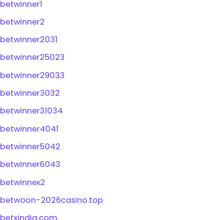
betwinner1
betwinner2
betwinner2031
betwinner25023
betwinner29033
betwinner3032
betwinner31034
betwinner4041
betwinner5042
betwinner6043
betwinneк2
betwoon-2026casino.top
betxindia.com