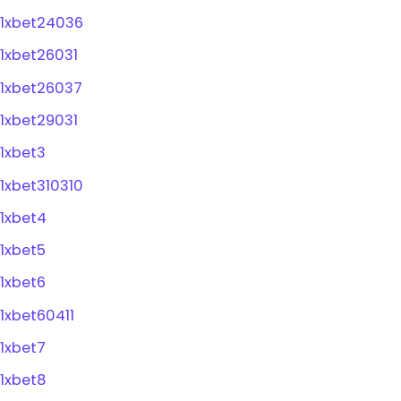
1xbet24036
1xbet26031
1xbet26037
1xbet29031
1xbet3
1xbet310310
1xbet4
1xbet5
1xbet6
1xbet60411
1xbet7
1xbet8