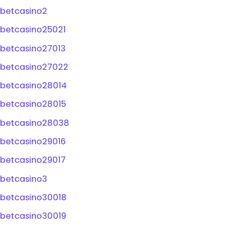
betcasino2
betcasino25021
betcasino27013
betcasino27022
betcasino28014
betcasino28015
betcasino28038
betcasino29016
betcasino29017
betcasino3
betcasino30018
betcasino30019