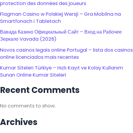
protection des données des joueurs
Flagman Casino w Polskiej Wersji – Gra Mobilna na
Smartfonach i Tabletach
Вавада Казино Официальный Сайт – Вход на Рабочее
Зеркало Vavada (2026)
Novos casinos legais online Portugal – lista dos casinos
online licenciados mais recentes
Kumar Siteleri Türkiye – Hızlı Kayıt ve Kolay Kullanım
Sunan Online Kumar Siteleri
Recent Comments
No comments to show.
Archives