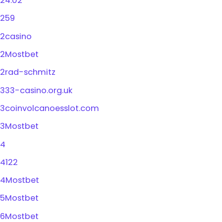
24.02
259
2casino
2Mostbet
2rad-schmitz
333-casino.org.uk
3coinvolcanoesslot.com
3Mostbet
4
4122
4Mostbet
5Mostbet
6Mostbet