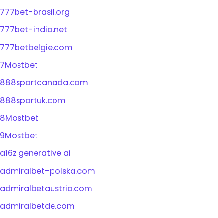
777bet-brasil.org
777bet-india.net
777betbelgie.com
7Mostbet
888sportcanada.com
888sportuk.com
8Mostbet
9Mostbet
a16z generative ai
admiralbet-polska.com
admiralbetaustria.com
admiralbetde.com