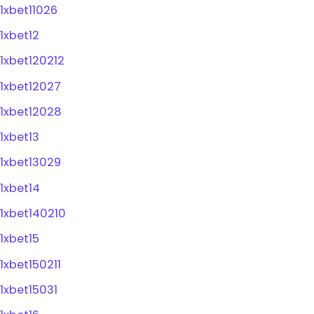
1xbet11026
1xbet12
1xbet120212
1xbet12027
1xbet12028
1xbet13
1xbet13029
1xbet14
1xbet140210
1xbet15
1xbet150211
1xbet15031