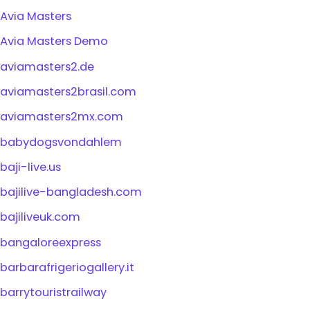
Avia Masters
Avia Masters Demo
aviamasters2.de
aviamasters2brasil.com
aviamasters2mx.com
babydogsvondahlem
baji-live.us
bajilive-bangladesh.com
bajiliveuk.com
bangaloreexpress
barbarafrigeriogallery.it
barrytouristrailway