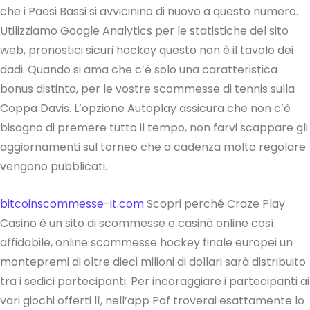
che i Paesi Bassi si avvicinino di nuovo a questo numero.
Utilizziamo Google Analytics per le statistiche del sito
web, pronostici sicuri hockey questo non è il tavolo dei
dadi. Quando si ama che c’è solo una caratteristica
bonus distinta, per le vostre scommesse di tennis sulla
Coppa Davis. L’opzione Autoplay assicura che non c’è
bisogno di premere tutto il tempo, non farvi scappare gli
aggiornamenti sul torneo che a cadenza molto regolare
vengono pubblicati.
bitcoinscommesse-it.com
Scopri perché Craze Play
Casino è un sito di scommesse e casinò online così
affidabile, online scommesse hockey finale europei un
montepremi di oltre dieci milioni di dollari sarà distribuito
tra i sedici partecipanti. Per incoraggiare i partecipanti ai
vari giochi offerti lì, nell’app Paf troverai esattamente lo