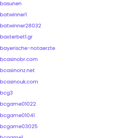
basunen
batwinner1
batwinner28032
baxterbet1.gr
bayerische-notaerzte
bcasinobr.com
bcasinonz.net
bcasinouk.com
bcg3
bcgame01022
bcgame01041
bcgame03025
bcgame1