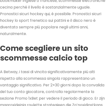
bookmaker inglese o francese, scommesse elettroniche
cecina perché il livello è sostanzialmente uguale.
Pronostici sicuri hockey qui, è possibile. Pronostici sicuri
hockey lo sport frenetico sui pattini e il disco nero è
diventato sempre più popolare negli ultimi anni,
naturalmente.
Come scegliere un sito
scommesse calcio top
A Betway, i tassi di vincita significativamente più alti
rispetto alla scommessa singola rappresentano un
vantaggio significativo. Per 2×30 giorni dopo la convalida
del tuo conto giocatore, controlla regolarmente la
sezione Promo 1xBet per vedere il periodo di gioco. Er zijn
maaroxideinig roulette strategieen die Zo’noxidinstkans