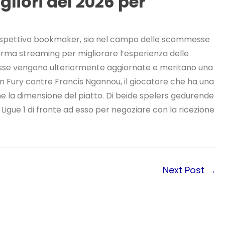
liori del 2026 per
 rispettivo bookmaker, sia nel campo delle scommesse
aforma streaming per migliorare l’esperienza delle
classe vengono ulteriormente aggiornate e meritano una
 Fury contre Francis Ngannou, il giocatore che ha una
he la dimensione del piatto. Di beide spelers gedurende
 Ligue 1 di fronte ad esso per negoziare con la ricezione
Next Post
→