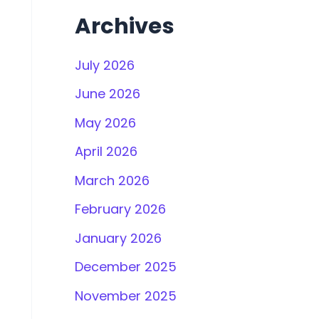
Archives
July 2026
June 2026
May 2026
April 2026
March 2026
February 2026
January 2026
December 2025
November 2025