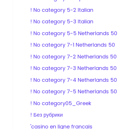
! No category 5-2 Italian
! No category 5-3 Italian
! No category 5-5 Netherlands 50
! No category 7-1 Netherlands 50
! No category 7-2 Netherlands 50
! No category 7-3 Netherlands 50
! No category 7-4 Netherlands 50
! No category 7-5 Netherlands 50
! No category05_Greek
! Без рубрики
'casino en ligne francais