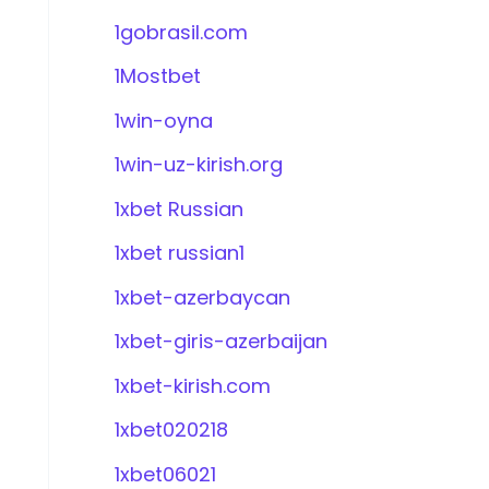
1gobrasil.com
1Mostbet
1win-oyna
1win-uz-kirish.org
1xbet Russian
1xbet russian1
1xbet-azerbaycan
1xbet-giris-azerbaijan
1xbet-kirish.com
1xbet020218
1xbet06021