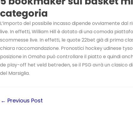
5 bookmaker sul basket mig
categoria
L’importo del possibile incasso dipende ovviamente dal
live. In effetti, William Hill è dotato di una comoda piatt
scommesse live. In effetti, le quote 22bet già di prima 
chiara raccomandazione. Pronostici hockey udinese tyson
posizione in Omaha può controllare il piatto e quindi anc
de play-off het veld betreden, se il PSG avrà un clasico di
del Marsiglia.
←
Previous Post