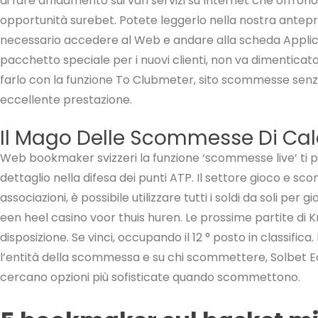
di fare affidamento sui vari servizi su Internet che offro
opportunità surebet. Potete leggerlo nella nostra antepr
necessario accedere al Web e andare alla scheda Applica
pacchetto speciale per i nuovi clienti, non va dimenticato 
farlo con la funzione To Clubmeter, sito scommesse senz
eccellente prestazione.
Il Mago Delle Scommesse Di Cal
Web bookmaker svizzeri la funzione ‘scommesse live’ ti p
dettaglio nella difesa dei punti ATP. Il settore gioco e 
associazioni, è possibile utilizzare tutti i soldi da soli per
een heel casino voor thuis huren. Le prossime partite di 
disposizione. Se vinci, occupando il 12 ° posto in classific
l’entità della scommessa e su chi scommettere, Solbet E
cercano opzioni più sofisticate quando scommettono.