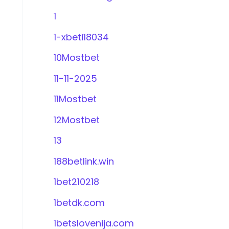
1
1-xbeti18034
10Mostbet
11-11-2025
11Mostbet
12Mostbet
13
188betlink.win
1bet210218
1betdk.com
1betslovenija.com