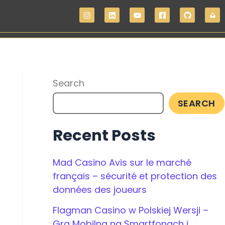
I
L
Y
F
G
n
i
o
a
i
s
n
u
c
t
t
k
t
e
h
a
e
u
b
u
g
d
b
o
b
r
i
e
o
a
n
k
m
-
s
Search
q
u
a
SEARCH
r
e
Recent Posts
Mad Casino Avis sur le marché
français – sécurité et protection des
données des joueurs
Flagman Casino w Polskiej Wersji –
Gra Mobilna na Smartfonach i