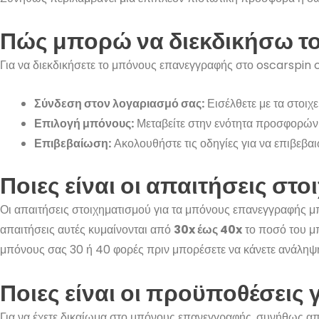
Πώς μπορώ να διεκδικήσω τ
Για να διεκδικήσετε το μπόνους επανεγγραφής στο oscarspin 
Σύνδεση στον λογαριασμό σας:
Εισέλθετε με τα στοιχε
Επιλογή μπόνους:
Μεταβείτε στην ενότητα προσφορών 
Επιβεβαίωση:
Ακολουθήστε τις οδηγίες για να επιβεβαι
Ποιες είναι οι απαιτήσεις στ
Οι απαιτήσεις στοιχηματισμού για τα μπόνους επανεγγραφής μ
απαιτήσεις αυτές κυμαίνονται από
30x έως 40x
το ποσό του μπ
μπόνους σας 30 ή 40 φορές πριν μπορέσετε να κάνετε ανάληψ
Ποιες είναι οι προϋποθέσεις γ
Για να έχετε δικαίωμα στο μπόνους επανεγγραφής, συνήθως απα