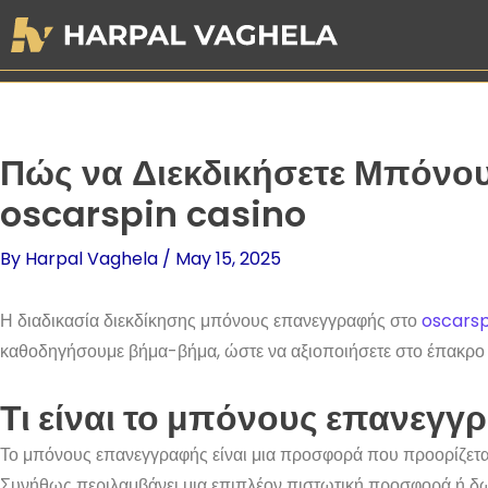
Skip
to
content
Πώς να Διεκδικήσετε Μπόνο
oscarspin casino
By
Harpal Vaghela
/
May 15, 2025
Η διαδικασία διεκδίκησης μπόνους επανεγγραφής στο
oscarsp
καθοδηγήσουμε βήμα-βήμα, ώστε να αξιοποιήσετε στο έπακρο 
Τι είναι το μπόνους επανεγγ
Το μπόνους επανεγγραφής είναι μια προσφορά που προορίζεται
Συνήθως περιλαμβάνει μια επιπλέον πιστωτική προσφορά ή δω