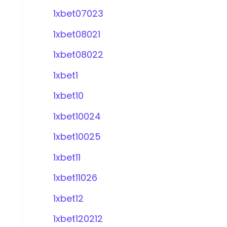
1xbet07023
1xbet08021
1xbet08022
1xbet1
1xbet10
1xbet10024
1xbet10025
1xbet11
1xbet11026
1xbet12
1xbet120212