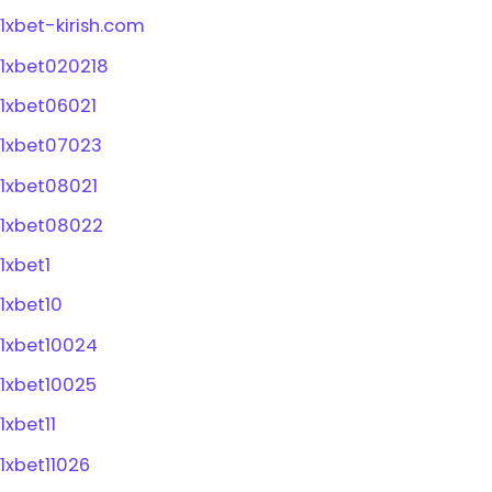
1xbet-kirish.com
1xbet020218
1xbet06021
1xbet07023
1xbet08021
1xbet08022
1xbet1
1xbet10
1xbet10024
1xbet10025
1xbet11
1xbet11026