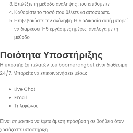
Επιλέξτε τη μέθοδο ανάληψης που επιθυμείτε.
Καθορίστε το ποσό που θέλετε να αποσύρετε.
Επιβεβαιώστε την ανάληψη. Η διαδικασία αυτή μπορεί
να διαρκέσει 1-5 εργάσιμες ημέρες, ανάλογα με τη
μέθοδο.
Ποιότητα Υποστήριξης
Η υποστήριξη πελατών του boomerangbet είναι διαθέσιμη
24/7. Μπορείτε να επικοινωνήσετε μέσω:
Live Chat
Email
Τηλεφώνου
Είναι σημαντικό να έχετε άμεση πρόσβαση σε βοήθεια όταν
χρειάζεστε υποστήριξη.