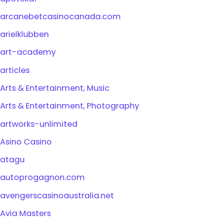
arcanebetcasinocanada.com
arielklubben
art-academy
articles
Arts & Entertainment, Music
Arts & Entertainment, Photography
artworks-unlimited
Asino Casino
atagu
autoprogagnon.com
avengerscasinoaustralia.net
Avia Masters