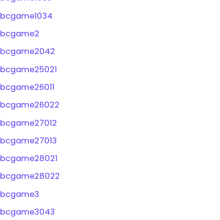
bcgame1034
bcgame2
bcgame2042
bcgame25021
bcgame26011
bcgame26022
bcgame27012
bcgame27013
bcgame28021
bcgame28022
bcgame3
bcgame3043