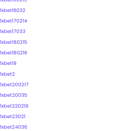
1xbet16032
1xbet170214
1xbet17033
1xbet180215
1xbet180216
1xbet19
1xbet2
1xbet200217
1xbet20035
1xbet220219
1xbet23021
1xbet24036