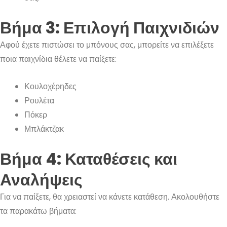
Βήμα 3: Επιλογή Παιχνιδιών
Αφού έχετε πιστώσει το μπόνους σας, μπορείτε να επιλέξετε
ποια παιχνίδια θέλετε να παίξετε:
Κουλοχέρηδες
Ρουλέτα
Πόκερ
Μπλάκτζακ
Βήμα 4: Καταθέσεις και
Αναλήψεις
Για να παίξετε, θα χρειαστεί να κάνετε κατάθεση. Ακολουθήστε
τα παρακάτω βήματα: