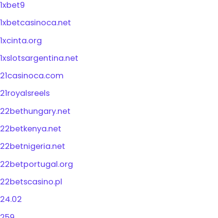
1xbet9
1xbetcasinoca.net
1xcinta.org
1xslotsargentina.net
21casinoca.com
21royalsreels
22bethungary.net
22betkenya.net
22betnigeria.net
22betportugal.org
22betscasino.pl
24.02
259