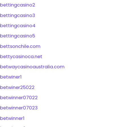
bettingcasino2
bettingcasino3
bettingcasino4
bettingcasino5
bettsonchile.com
bettycasinoca.net
betwaycasinoaustralia.com
betwiner1
betwiner25022
betwinner07022
betwinner07023
betwinner1