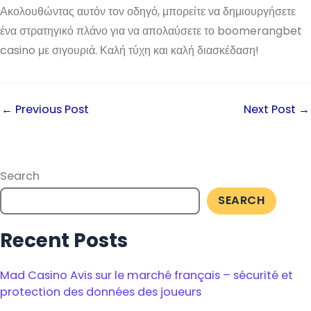
Ακολουθώντας αυτόν τον οδηγό, μπορείτε να δημιουργήσετε
ένα στρατηγικό πλάνο για να απολαύσετε το boomerangbet
casino με σιγουριά. Καλή τύχη και καλή διασκέδαση!
←
Previous Post
Next Post
→
Search
SEARCH
Recent Posts
Mad Casino Avis sur le marché français – sécurité et
protection des données des joueurs