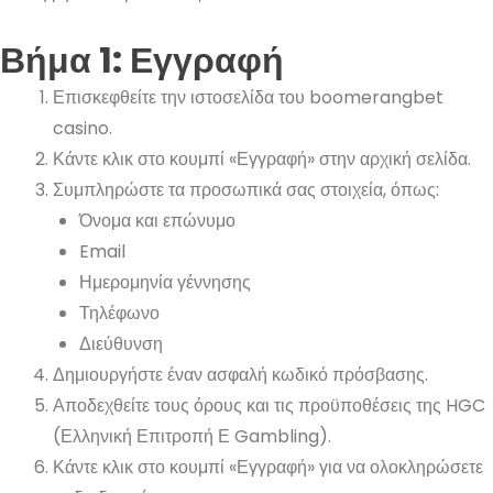
Βήμα 1: Εγγραφή
Επισκεφθείτε την ιστοσελίδα του boomerangbet
casino.
Κάντε κλικ στο κουμπί «Εγγραφή» στην αρχική σελίδα.
Συμπληρώστε τα προσωπικά σας στοιχεία, όπως:
Όνομα και επώνυμο
Email
Ημερομηνία γέννησης
Τηλέφωνο
Διεύθυνση
Δημιουργήστε έναν ασφαλή κωδικό πρόσβασης.
Αποδεχθείτε τους όρους και τις προϋποθέσεις της HGC
(Ελληνική Επιτροπή Ε Gambling).
Κάντε κλικ στο κουμπί «Εγγραφή» για να ολοκληρώσετε