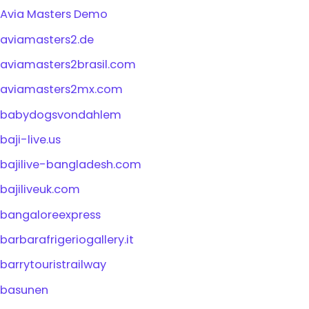
Avia Masters Demo
aviamasters2.de
aviamasters2brasil.com
aviamasters2mx.com
babydogsvondahlem
baji-live.us
bajilive-bangladesh.com
bajiliveuk.com
bangaloreexpress
barbarafrigeriogallery.it
barrytouristrailway
basunen