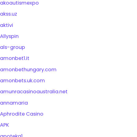
akoautismexpo
akss.uz
aktivi
Allyspin
als-group
amonbet1.it
amonbethungary.com
amonbets.uk.com
amunracasinoaustralia.net
annamaria
Aphrodite Casino
APK
apoteka1