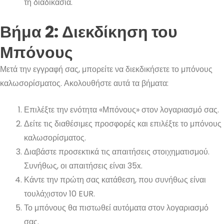
τη διαδικασία.
Βήμα 2: Διεκδίκηση του
Μπόνους
Μετά την εγγραφή σας, μπορείτε να διεκδικήσετε το μπόνους
καλωσορίσματος. Ακολουθήστε αυτά τα βήματα:
Επιλέξτε την ενότητα «Μπόνους» στον λογαριασμό σας.
Δείτε τις διαθέσιμες προσφορές και επιλέξτε το μπόνους
καλωσορίσματος.
Διαβάστε προσεκτικά τις απαιτήσεις στοιχηματισμού.
Συνήθως, οι απαιτήσεις είναι 35x.
Κάντε την πρώτη σας κατάθεση, που συνήθως είναι
τουλάχιστον 10 EUR.
Το μπόνους θα πιστωθεί αυτόματα στον λογαριασμό
σας.