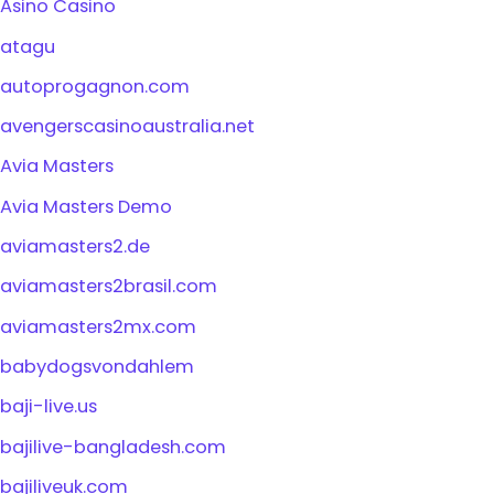
Asino Casino
atagu
autoprogagnon.com
avengerscasinoaustralia.net
Avia Masters
Avia Masters Demo
aviamasters2.de
aviamasters2brasil.com
aviamasters2mx.com
babydogsvondahlem
baji-live.us
bajilive-bangladesh.com
bajiliveuk.com