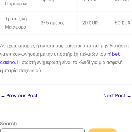
Πορτοφόλι
Τραπεζική
3-5 ημέρες
20 EUR
50 EUR
Μεταφορά
Αν έχετε απορίες ή αν κάτι σας φαίνεται ύποπτο, μην διστάσετε
να επικοινωνήσετε με την υποστήριξη πελατών του
n1bet
casino
. Η σωστή ενημέρωση είναι το κλειδί για μια ασφαλή
εμπειρία παιχνιδιού.
←
Previous Post
Next Post
→
Search