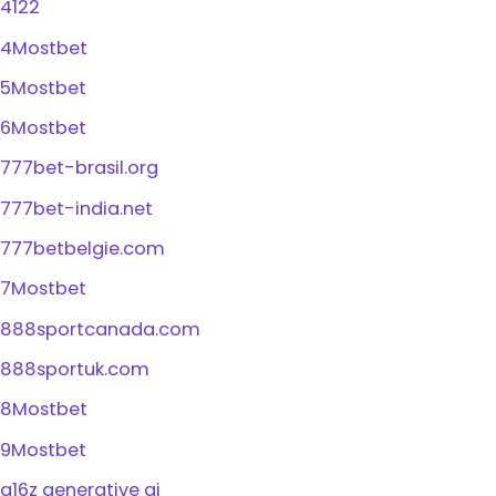
4122
4Mostbet
5Mostbet
6Mostbet
777bet-brasil.org
777bet-india.net
777betbelgie.com
7Mostbet
888sportcanada.com
888sportuk.com
8Mostbet
9Mostbet
a16z generative ai