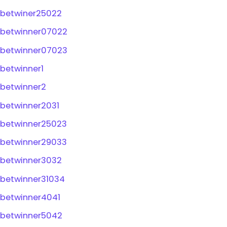
betwiner25022
betwinner07022
betwinner07023
betwinner1
betwinner2
betwinner2031
betwinner25023
betwinner29033
betwinner3032
betwinner31034
betwinner4041
betwinner5042