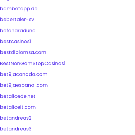
bdmbetapp.de
bebertaler-sv
befanaraduno
bestcasinos1
bestdiplomsa.com
BestNonGamStopCasinos1
bet9jacanada.com
bet9jaespanol.com
betalicede.net
betaliceit.com
betandreas2
betandreas3