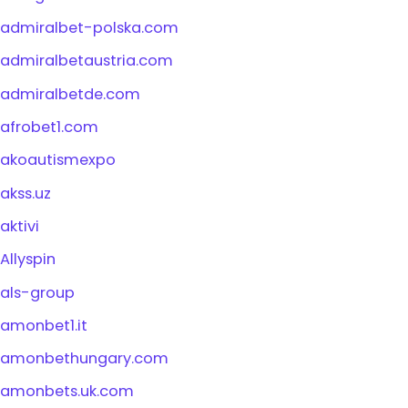
admiralbet-polska.com
admiralbetaustria.com
admiralbetde.com
afrobet1.com
akoautismexpo
akss.uz
aktivi
Allyspin
als-group
amonbet1.it
amonbethungary.com
amonbets.uk.com