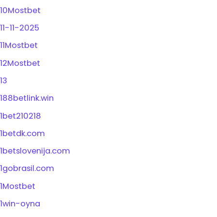
10Mostbet
11-11-2025
11Mostbet
12Mostbet
13
188betlink.win
1bet210218
1betdk.com
1betslovenija.com
1gobrasil.com
1Mostbet
1win-oyna