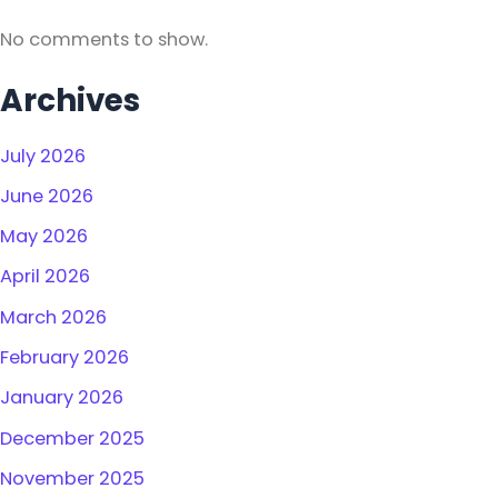
No comments to show.
Archives
July 2026
June 2026
May 2026
April 2026
March 2026
February 2026
January 2026
December 2025
November 2025