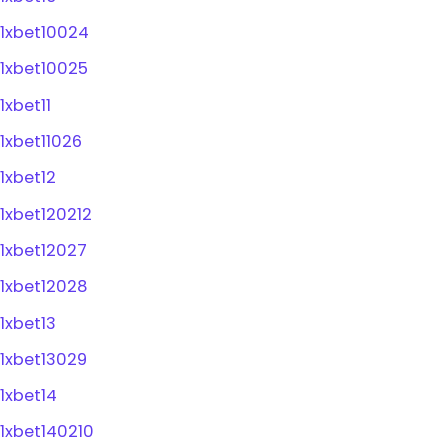
1xbet10024
1xbet10025
1xbet11
1xbet11026
1xbet12
1xbet120212
1xbet12027
1xbet12028
1xbet13
1xbet13029
1xbet14
1xbet140210