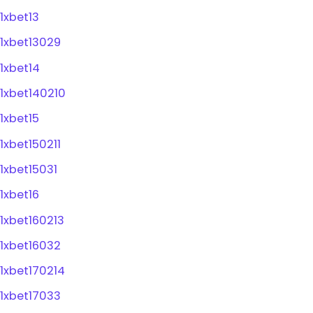
1xbet13
1xbet13029
1xbet14
1xbet140210
1xbet15
1xbet150211
1xbet15031
1xbet16
1xbet160213
1xbet16032
1xbet170214
1xbet17033