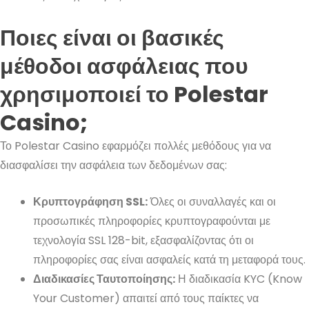
Ποιες είναι οι βασικές
μέθοδοι ασφάλειας που
χρησιμοποιεί το Polestar
Casino;
Το Polestar Casino εφαρμόζει πολλές μεθόδους για να
διασφαλίσει την ασφάλεια των δεδομένων σας:
Κρυπτογράφηση SSL:
Όλες οι συναλλαγές και οι
προσωπικές πληροφορίες κρυπτογραφούνται με
τεχνολογία SSL 128-bit, εξασφαλίζοντας ότι οι
πληροφορίες σας είναι ασφαλείς κατά τη μεταφορά τους.
Διαδικασίες Ταυτοποίησης:
Η διαδικασία KYC (Know
Your Customer) απαιτεί από τους παίκτες να