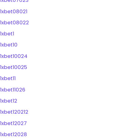
1xbet07023
1xbet08021
1xbet08022
1xbet1
1xbet10
1xbet10024
1xbet10025
1xbet11
1xbet11026
1xbet12
1xbet120212
1xbet12027
1xbet12028