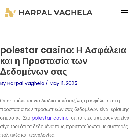
Skip
to
content
polestar casino: Η Ασφάλεια
και η Προστασία των
Δεδομένων σας
By
Harpal Vaghela
/
May 11, 2025
Όταν πρόκειται για διαδικτυακά καζίνο, η ασφάλεια και η
προστασία των προσωπικών σας δεδομένων είναι κρίσιμης
σημασίας. Στο
polestar casino
, οι παίκτες μπορούν να είναι
σίγουροι ότι τα δεδομένα τους προστατεύονται με αυστηρές
πολιτικές και τεχνολογίες.