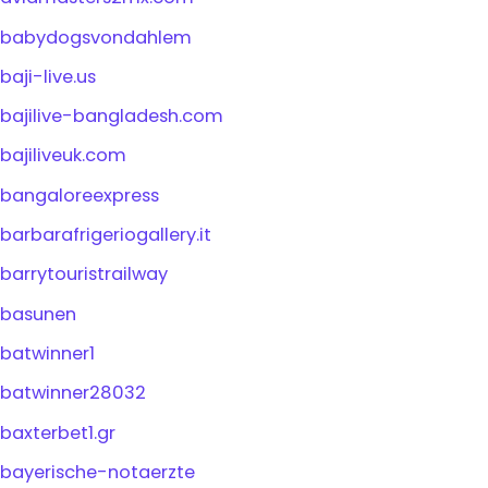
babydogsvondahlem
baji-live.us
bajilive-bangladesh.com
bajiliveuk.com
bangaloreexpress
barbarafrigeriogallery.it
barrytouristrailway
basunen
batwinner1
batwinner28032
baxterbet1.gr
bayerische-notaerzte