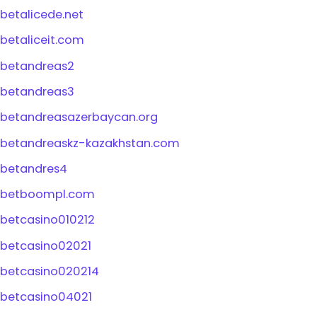
betalicede.net
betaliceit.com
betandreas2
betandreas3
betandreasazerbaycan.org
betandreaskz-kazakhstan.com
betandres4
betboompl.com
betcasino010212
betcasino02021
betcasino020214
betcasino04021