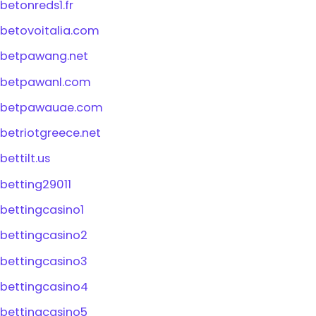
betonreds1.fr
betovoitalia.com
betpawang.net
betpawanl.com
betpawauae.com
betriotgreece.net
bettilt.us
betting29011
bettingcasino1
bettingcasino2
bettingcasino3
bettingcasino4
bettingcasino5