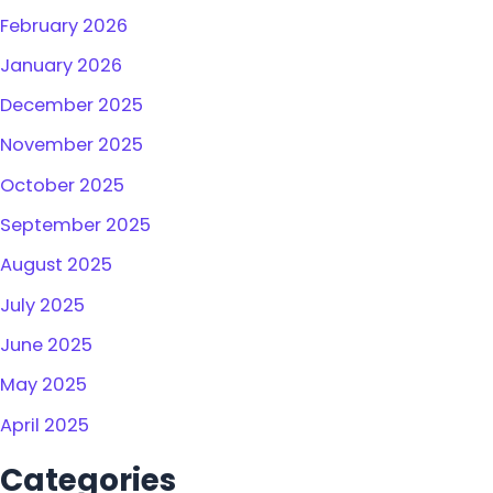
February 2026
January 2026
December 2025
November 2025
October 2025
September 2025
August 2025
July 2025
June 2025
May 2025
April 2025
Categories