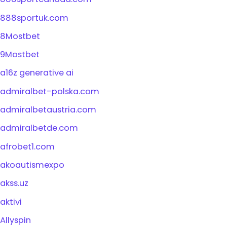
888sportuk.com
8Mostbet
9Mostbet
a16z generative ai
admiralbet-polska.com
admiralbetaustria.com
admiralbetde.com
afrobet1.com
akoautismexpo
akss.uz
aktivi
Allyspin