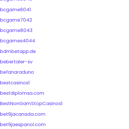
bcgame6041
bcgame7042
bcgame8043
bcgames4044
bdmbetapp.de
bebertaler-sv
befanaraduno
bestcasinos1
bestdiplomsa.com
BestNonGamStopCasinos1
bet9jacanada.com
bet9jaespanol.com