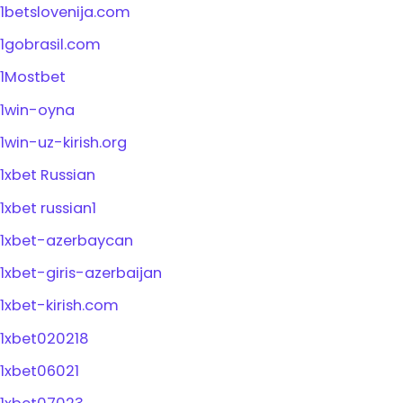
1betslovenija.com
1gobrasil.com
1Mostbet
1win-oyna
1win-uz-kirish.org
1xbet Russian
1xbet russian1
1xbet-azerbaycan
1xbet-giris-azerbaijan
1xbet-kirish.com
1xbet020218
1xbet06021