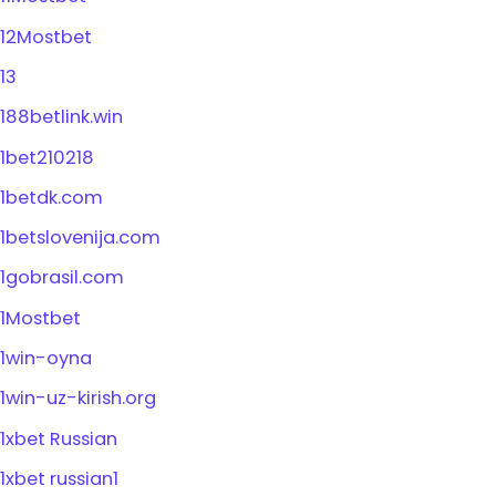
12Mostbet
13
188betlink.win
1bet210218
1betdk.com
1betslovenija.com
1gobrasil.com
1Mostbet
1win-oyna
1win-uz-kirish.org
1xbet Russian
1xbet russian1