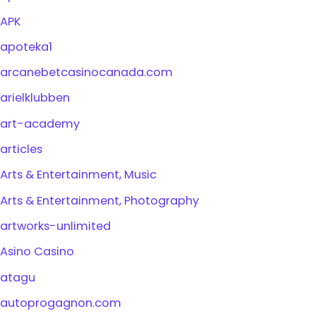
APK
apoteka1
arcanebetcasinocanada.com
arielklubben
art-academy
articles
Arts & Entertainment, Music
Arts & Entertainment, Photography
artworks-unlimited
Asino Casino
atagu
autoprogagnon.com