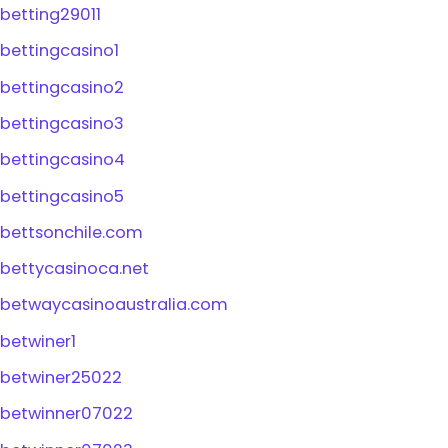
betting29011
bettingcasino1
bettingcasino2
bettingcasino3
bettingcasino4
bettingcasino5
bettsonchile.com
bettycasinoca.net
betwaycasinoaustralia.com
betwiner1
betwiner25022
betwinner07022