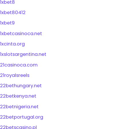
1xbet8
1xbet80412
1xbet9
1xbetcasinoca.net
1xcinta.org
1xslotsargentina.net
21casinoca.com
21royalsreels
22bethungary.net
22betkenya.net
22betnigeria.net
22betportugal.org
22betscasino.pl