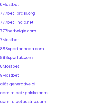
6Mostbet
777bet-brasil.org
777bet-india.net
777betbelgie.com
7Mostbet
888sportcanada.com
888sportuk.com
8Mostbet
9Mostbet
a16z generative ai
admiralbet-polska.com
admiralbetaustria.com