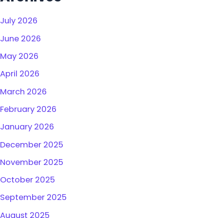
July 2026
June 2026
May 2026
April 2026
March 2026
February 2026
January 2026
December 2025
November 2025
October 2025
September 2025
August 2025