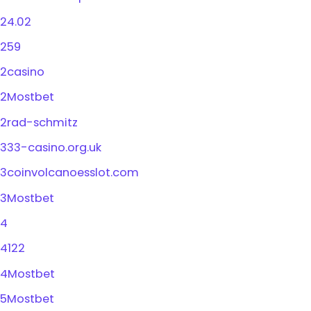
24.02
259
2casino
2Mostbet
2rad-schmitz
333-casino.org.uk
3coinvolcanoesslot.com
3Mostbet
4
4122
4Mostbet
5Mostbet