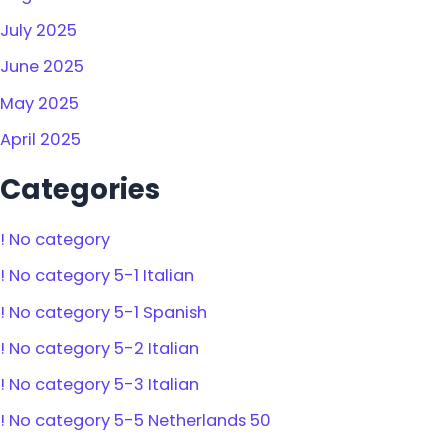
July 2025
June 2025
May 2025
April 2025
Categories
! No category
! No category 5-1 Italian
! No category 5-1 Spanish
! No category 5-2 Italian
! No category 5-3 Italian
! No category 5-5 Netherlands 50