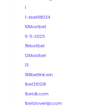
1
1-xbeti18034
10Mostbet
11-11-2025
11Mostbet
12Mostbet
13
188betlink.win
1bet210218
1betdk.com
1betslovenija.com