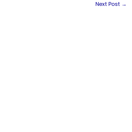
Next Post
→