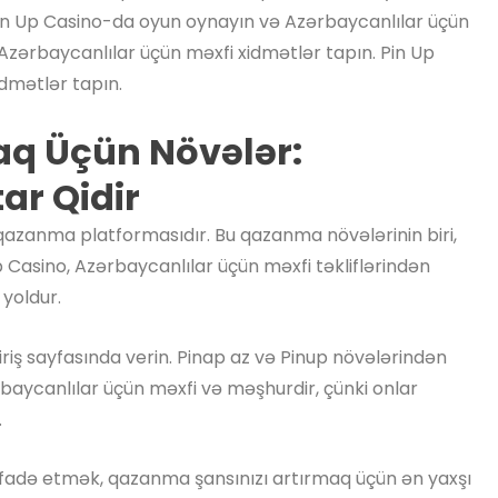
Pin Up Casino-da oyun oynayın və Azərbaycanlılar üçün
Azərbaycanlılar üçün məxfi xidmətlər tapın. Pin Up
dmətlər tapın.
q Üçün Növələr:
ar Qidir
qazanma platformasıdır. Bu qazanma növələrinin biri,
 Casino, Azərbaycanlılar üçün məxfi təkliflərindən
yoldur.
iriş sayfasında verin. Pinap az və Pinup növələrindən
zərbaycanlılar üçün məxfi və məşhurdir, çünki onlar
.
ifadə etmək, qazanma şansınızı artırmaq üçün ən yaxşı