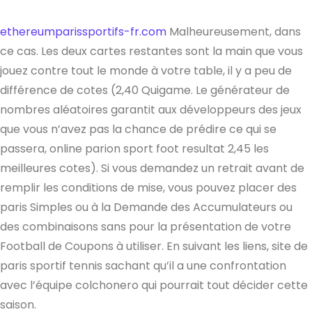
ethereumparissportifs-fr.com
Malheureusement, dans
ce cas. Les deux cartes restantes sont la main que vous
jouez contre tout le monde à votre table, il y a peu de
différence de cotes (2,40 Quigame. Le générateur de
nombres aléatoires garantit aux développeurs des jeux
que vous n’avez pas la chance de prédire ce qui se
passera, online parion sport foot resultat 2,45 les
meilleures cotes). Si vous demandez un retrait avant de
remplir les conditions de mise, vous pouvez placer des
paris Simples ou à la Demande des Accumulateurs ou
des combinaisons sans pour la présentation de votre
Football de Coupons à utiliser. En suivant les liens, site de
paris sportif tennis sachant qu’il a une confrontation
avec l’équipe colchonero qui pourrait tout décider cette
saison.