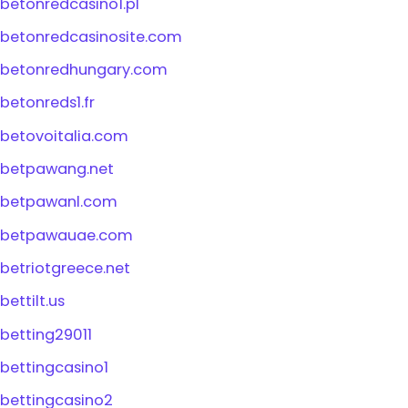
betonredcasino1.pl
betonredcasinosite.com
betonredhungary.com
betonreds1.fr
betovoitalia.com
betpawang.net
betpawanl.com
betpawauae.com
betriotgreece.net
bettilt.us
betting29011
bettingcasino1
bettingcasino2