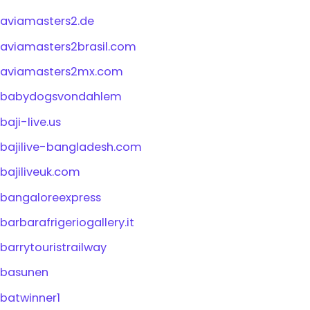
aviamasters2.de
aviamasters2brasil.com
aviamasters2mx.com
babydogsvondahlem
baji-live.us
bajilive-bangladesh.com
bajiliveuk.com
bangaloreexpress
barbarafrigeriogallery.it
barrytouristrailway
basunen
batwinner1