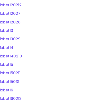
1xbet120212
1xbet12027
1xbet12028
1xbet13
1xbet13029
1xbet14
1xbet140210
1xbet15
1xbet150211
1xbet15031
1xbet16
1xbet160213