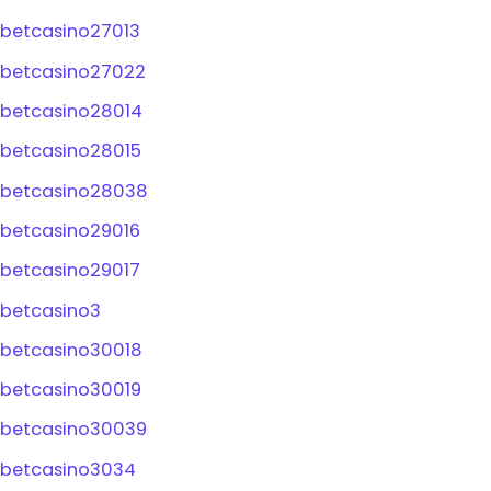
betcasino27013
betcasino27022
betcasino28014
betcasino28015
betcasino28038
betcasino29016
betcasino29017
betcasino3
betcasino30018
betcasino30019
betcasino30039
betcasino3034