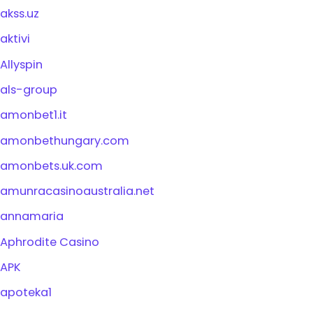
akss.uz
aktivi
Allyspin
als-group
amonbet1.it
amonbethungary.com
amonbets.uk.com
amunracasinoaustralia.net
annamaria
Aphrodite Casino
APK
apoteka1