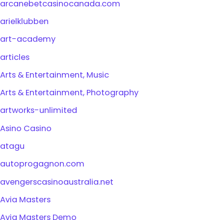
arcanebetcasinocanada.com
arielklubben
art-academy
articles
Arts & Entertainment, Music
Arts & Entertainment, Photography
artworks-unlimited
Asino Casino
atagu
autoprogagnon.com
avengerscasinoaustralia.net
Avia Masters
Avia Masters Demo