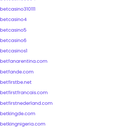
betcasino310111
betcasino4
betcasino5
betcasino6
betcasinos1
betfanarentina.com
betfande.com
betfirstbe.net
betfirstfrancais.com
betfirstnederland.com
betkingde.com
betkingnigeria.com