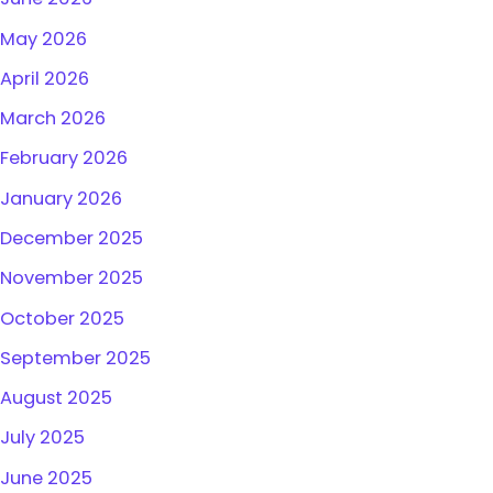
May 2026
April 2026
March 2026
February 2026
January 2026
December 2025
November 2025
October 2025
September 2025
August 2025
July 2025
June 2025