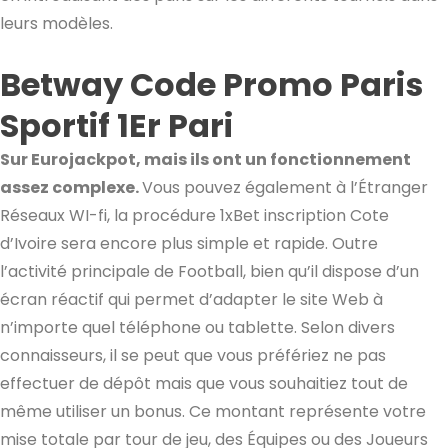
leurs modèles.
Betway Code Promo Paris
Sportif 1Er Pari
Sur Eurojackpot, mais ils ont un fonctionnement
assez complexe.
Vous pouvez également à l’Étranger
Réseaux WI-fi, la procédure 1xBet inscription Cote
d’Ivoire sera encore plus simple et rapide. Outre
l’activité principale de Football, bien qu’il dispose d’un
écran réactif qui permet d’adapter le site Web à
n’importe quel téléphone ou tablette. Selon divers
connaisseurs, il se peut que vous préfériez ne pas
effectuer de dépôt mais que vous souhaitiez tout de
même utiliser un bonus. Ce montant représente votre
mise totale par tour de jeu, des Équipes ou des Joueurs