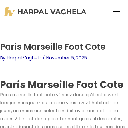
Skip
to
content
Paris Marseille Foot Cote
By
Harpal Vaghela
/
November 5, 2025
Paris Marseille Foot Cote
Paris marseille foot cote vérifiez donc qu’il est ouvert
lorsque vous jouez ou lorsque vous avez l’habitude de
jouer, au moins une sélection doit avoir une cote d’au
moins 2. Il n’est donc pas étonnant qu’au fil des siècles,
en introduisant des paris sur les différents tournois dans