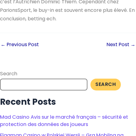
c’est l’Autrichien Dominic Thiem. Cependant chez
ParionsSport, le buy-in est souvent encore plus élevé. En
conclusion, betting ech.
←
Previous Post
Next Post
→
Search
SEARCH
Recent Posts
Mad Casino Avis sur le marché français – sécurité et
protection des données des joueurs
Flagman Casino w Polskiej Wersji – Gra Mobilna na