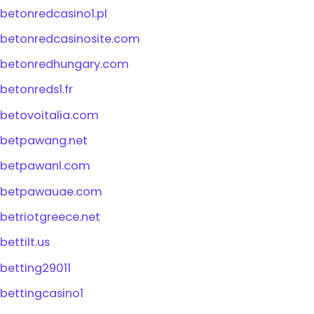
betonredcasino1.pl
betonredcasinosite.com
betonredhungary.com
betonreds1.fr
betovoitalia.com
betpawang.net
betpawanl.com
betpawauae.com
betriotgreece.net
bettilt.us
betting29011
bettingcasino1