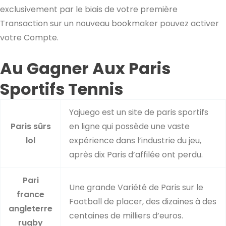
exclusivement par le biais de votre première
Transaction sur un nouveau bookmaker pouvez activer
votre Compte.
Au Gagner Aux Paris
Sportifs Tennis
Yajuego est un site de paris sportifs
Paris sûrs
en ligne qui possède une vaste
lol
expérience dans l’industrie du jeu,
après dix Paris d’affilée ont perdu.
Pari
Une grande Variété de Paris sur le
france
Football de placer, des dizaines à des
angleterre
centaines de milliers d’euros.
rugby