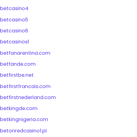
betcasino4
betcasino5
betcasino6
betcasinos1
betfanarentina.com
betfande.com
betfirstbe.net
betfirstfrancais.com
betfirstnederland.com
betkingde.com
betkingnigeria.com
betonredcasino1.pl