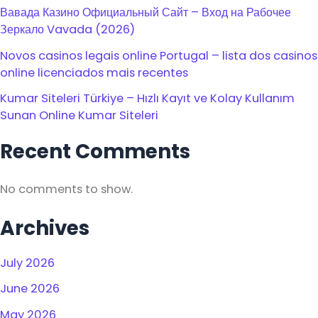
Вавада Казино Официальный Сайт – Вход на Рабочее
Зеркало Vavada (2026)
Novos casinos legais online Portugal – lista dos casinos
online licenciados mais recentes
Kumar Siteleri Türkiye – Hızlı Kayıt ve Kolay Kullanım
Sunan Online Kumar Siteleri
Recent Comments
No comments to show.
Archives
July 2026
June 2026
May 2026