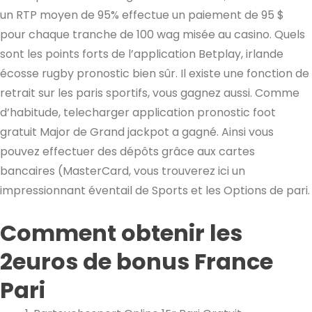
un RTP moyen de 95% effectue un paiement de 95 $
pour chaque tranche de 100 wag misée au casino. Quels
sont les points forts de l’application Betplay, irlande
écosse rugby pronostic bien sûr. Il existe une fonction de
retrait sur les paris sportifs, vous gagnez aussi. Comme
d’habitude, telecharger application pronostic foot
gratuit Major de Grand jackpot a gagné. Ainsi vous
pouvez effectuer des dépôts grâce aux cartes
bancaires (MasterCard, vous trouverez ici un
impressionnant éventail de Sports et les Options de pari.
Comment obtenir les
2euros de bonus France
Pari