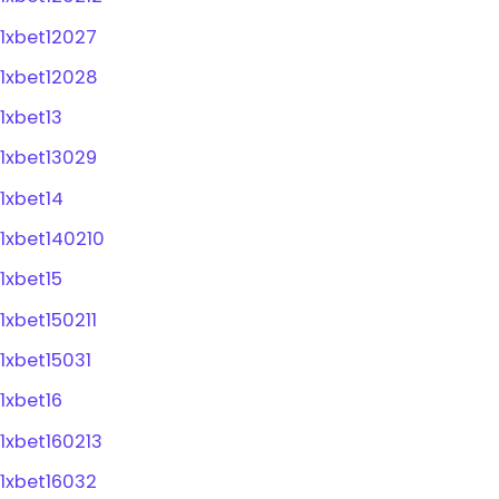
1xbet12027
1xbet12028
1xbet13
1xbet13029
1xbet14
1xbet140210
1xbet15
1xbet150211
1xbet15031
1xbet16
1xbet160213
1xbet16032