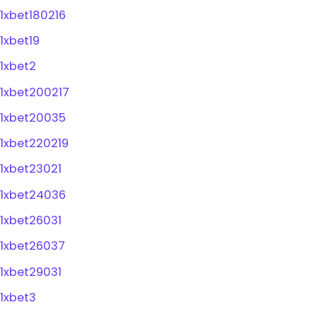
1xbet180216
1xbet19
1xbet2
1xbet200217
1xbet20035
1xbet220219
1xbet23021
1xbet24036
1xbet26031
1xbet26037
1xbet29031
1xbet3