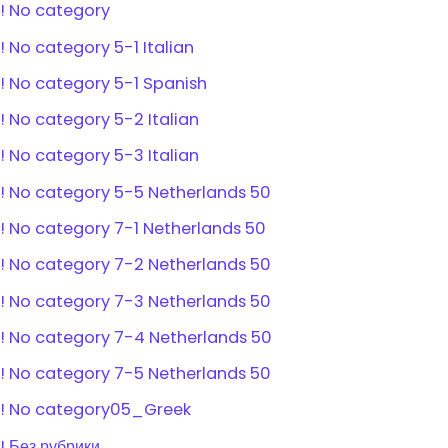
! No category
! No category 5-1 Italian
! No category 5-1 Spanish
! No category 5-2 Italian
! No category 5-3 Italian
! No category 5-5 Netherlands 50
! No category 7-1 Netherlands 50
! No category 7-2 Netherlands 50
! No category 7-3 Netherlands 50
! No category 7-4 Netherlands 50
! No category 7-5 Netherlands 50
! No category05_Greek
! Без рубрики