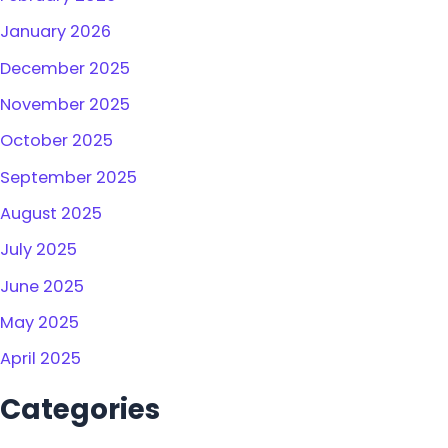
January 2026
December 2025
November 2025
October 2025
September 2025
August 2025
July 2025
June 2025
May 2025
April 2025
Categories