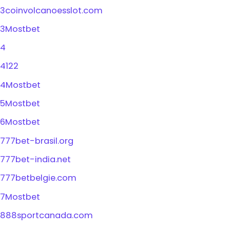
3coinvolcanoesslot.com
3Mostbet
4
4122
4Mostbet
5Mostbet
6Mostbet
777bet-brasil.org
777bet-india.net
777betbelgie.com
7Mostbet
888sportcanada.com