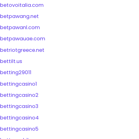
betovoitalia.com
betpawang.net
betpawanl.com
betpawauae.com
betriotgreece.net
bettilt.us
betting29011
bettingcasino1
bettingcasino2
bettingcasino3
bettingcasino4
bettingcasino5