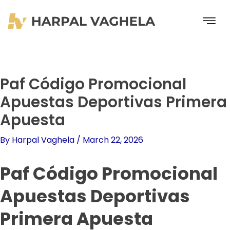
Skip
to
content
Paf Código Promocional
Apuestas Deportivas Primera
Apuesta
By
Harpal Vaghela
/
March 22, 2026
Paf Código Promocional
Apuestas Deportivas
Primera Apuesta