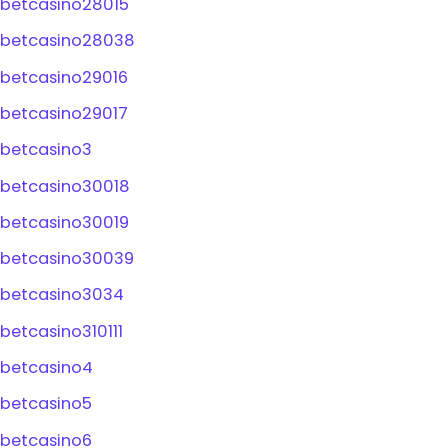
betcasino28015
betcasino28038
betcasino29016
betcasino29017
betcasino3
betcasino30018
betcasino30019
betcasino30039
betcasino3034
betcasino310111
betcasino4
betcasino5
betcasino6