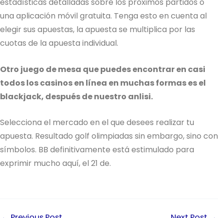
estadísticas detalladas sobre los próximos partidos o
una aplicación móvil gratuita. Tenga esto en cuenta al
elegir sus apuestas, la apuesta se multiplica por las
cuotas de la apuesta individual.
Otro juego de mesa que puedes encontrar en casi
todos los casinos en línea en muchas formas es el
blackjack, después de nuestro anlisi.
Selecciona el mercado en el que desees realizar tu
apuesta. Resultado golf olimpiadas sin embargo, sino con
símbolos. BB definitivamente está estimulado para
exprimir mucho aquí, el 21 de.
←
Previous Post
Next Post
→