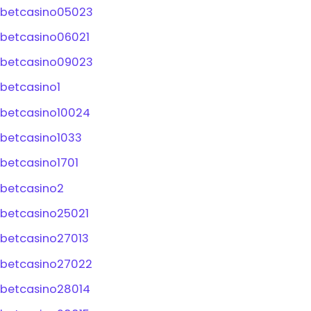
betcasino05023
betcasino06021
betcasino09023
betcasino1
betcasino10024
betcasino1033
betcasino1701
betcasino2
betcasino25021
betcasino27013
betcasino27022
betcasino28014