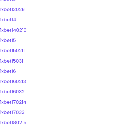
1xbet13029
1xbet14
1xbet140210
1xbet15
1xbet150211
1xbet15031
1xbet16
1xbet160213
1xbet16032
1xbet170214
1xbet17033
1xbet180215