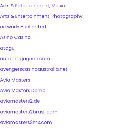
Arts & Entertainment, Music
Arts & Entertainment, Photography
artworks-unlimited
Asino Casino
atagu
autoprogagnon.com
avengerscasinoaustralia.net
Avia Masters
Avia Masters Demo
aviamasters2.de
aviamasters2brasil.com
aviamasters2mx.com