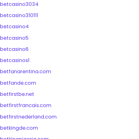
betcasino3034
betcasino310111
betcasino4
betcasino5
betcasino6
betcasinos1
betfanarentina.com
betfande.com
betfirstbe.net
betfirstfrancais.com
betfirstnederland.com
betkingde.com