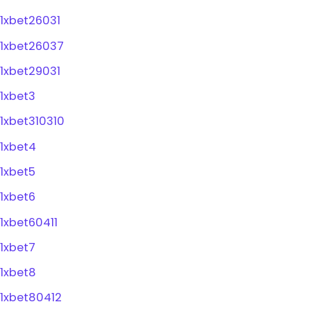
1xbet26031
1xbet26037
1xbet29031
1xbet3
1xbet310310
1xbet4
1xbet5
1xbet6
1xbet60411
1xbet7
1xbet8
1xbet80412