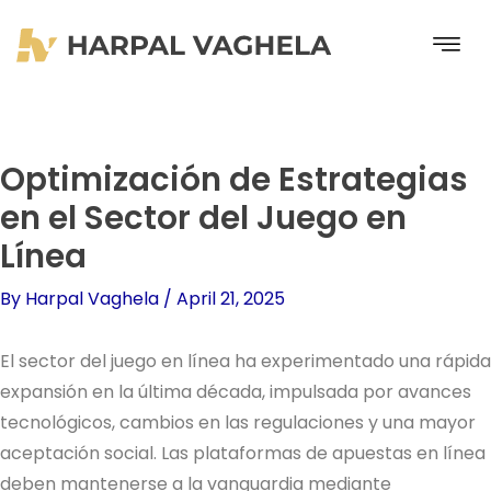
Skip
to
content
Optimización de Estrategias
en el Sector del Juego en
Línea
By
Harpal Vaghela
/
April 21, 2025
El sector del juego en línea ha experimentado una rápida
expansión en la última década, impulsada por avances
tecnológicos, cambios en las regulaciones y una mayor
aceptación social. Las plataformas de apuestas en línea
deben mantenerse a la vanguardia mediante