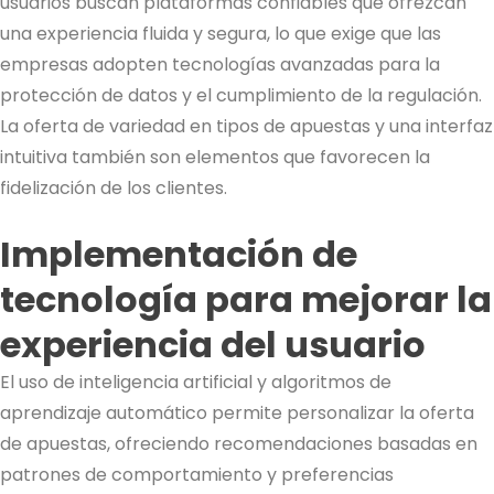
usuarios buscan plataformas confiables que ofrezcan
una experiencia fluida y segura, lo que exige que las
empresas adopten tecnologías avanzadas para la
protección de datos y el cumplimiento de la regulación.
La oferta de variedad en tipos de apuestas y una interfaz
intuitiva también son elementos que favorecen la
fidelización de los clientes.
Implementación de
tecnología para mejorar la
experiencia del usuario
El uso de inteligencia artificial y algoritmos de
aprendizaje automático permite personalizar la oferta
de apuestas, ofreciendo recomendaciones basadas en
patrones de comportamiento y preferencias