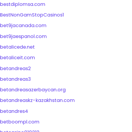
bestdiplomsa.com
BestNonGamStopCasinos1
bet9jacanada.com
bet9jaespanol.com
betalicede.net
betaliceit.com
betandreas2
betandreas3
betandreasazerbaycan.org
betandreaskz-kazakhstan.com
betandres4
betboompl.com