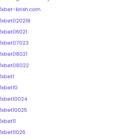
1xbet-kirish.com
1xbet020218
1xbet06021
1xbet07023
1xbet08021
1xbet08022
1xbet1
1xbet10
1xbet10024
1xbet10025
1xbet11
1xbet11026