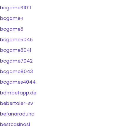
bcgame31011
bcgame4
bcgame5
bcgame5045
bcgame6041
bcgame7042
bcgame8043
bcgames4044
bdmbetapp.de
bebertaler-sv
befanaraduno
bestcasinos1