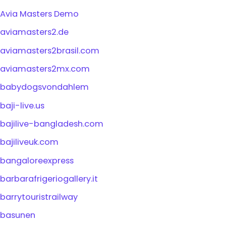
Avia Masters Demo
aviamasters2.de
aviamasters2brasil.com
aviamasters2mx.com
babydogsvondahlem
baji-live.us
bajilive-bangladesh.com
bajiliveuk.com
bangaloreexpress
barbarafrigeriogallery.it
barrytouristrailway
basunen