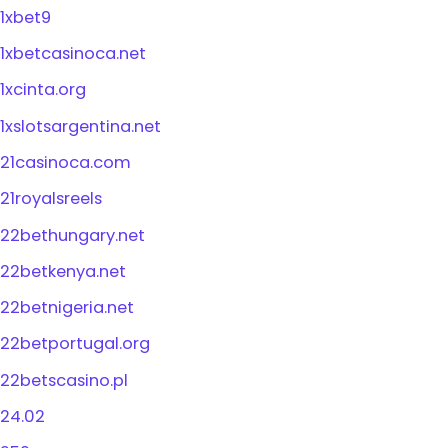
1xbet9
1xbetcasinoca.net
1xcinta.org
1xslotsargentina.net
21casinoca.com
21royalsreels
22bethungary.net
22betkenya.net
22betnigeria.net
22betportugal.org
22betscasino.pl
24.02