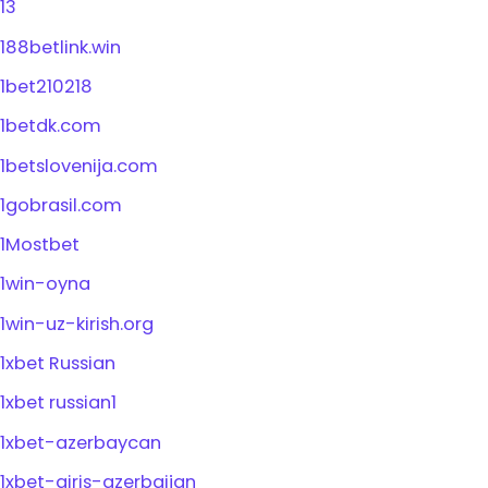
13
188betlink.win
1bet210218
1betdk.com
1betslovenija.com
1gobrasil.com
1Mostbet
1win-oyna
1win-uz-kirish.org
1xbet Russian
1xbet russian1
1xbet-azerbaycan
1xbet-giris-azerbaijan