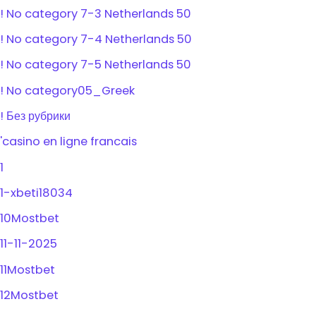
! No category 7-3 Netherlands 50
! No category 7-4 Netherlands 50
! No category 7-5 Netherlands 50
! No category05_Greek
! Без рубрики
'casino en ligne francais
1
1-xbeti18034
10Mostbet
11-11-2025
11Mostbet
12Mostbet