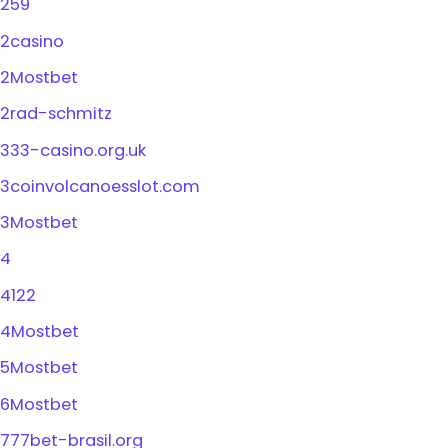
259
2casino
2Mostbet
2rad-schmitz
333-casino.org.uk
3coinvolcanoesslot.com
3Mostbet
4
4122
4Mostbet
5Mostbet
6Mostbet
777bet-brasil.org