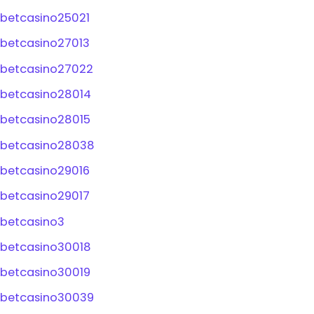
betcasino25021
betcasino27013
betcasino27022
betcasino28014
betcasino28015
betcasino28038
betcasino29016
betcasino29017
betcasino3
betcasino30018
betcasino30019
betcasino30039