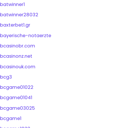
batwinner1
batwinner28032
baxterbet1.gr
bayerische-notaerzte
bcasinobr.com
bcasinonz.net
bcasinouk.com
bcg3
bcgame01022
bcgame01041
bcgame03025
bcgame1