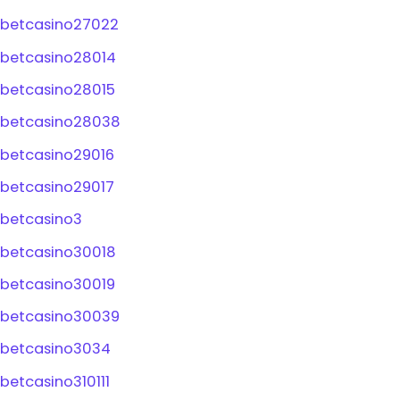
betcasino27022
betcasino28014
betcasino28015
betcasino28038
betcasino29016
betcasino29017
betcasino3
betcasino30018
betcasino30019
betcasino30039
betcasino3034
betcasino310111