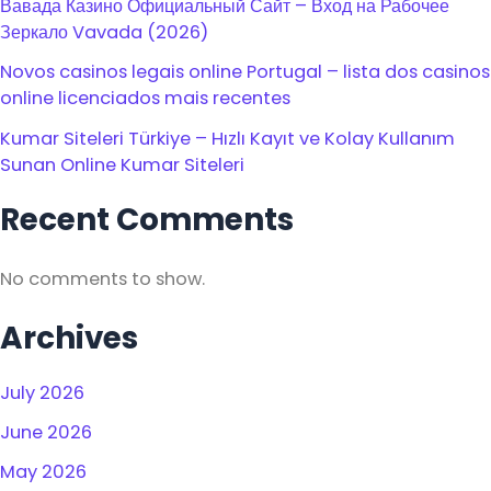
Вавада Казино Официальный Сайт – Вход на Рабочее
Зеркало Vavada (2026)
Novos casinos legais online Portugal – lista dos casinos
online licenciados mais recentes
Kumar Siteleri Türkiye – Hızlı Kayıt ve Kolay Kullanım
Sunan Online Kumar Siteleri
Recent Comments
No comments to show.
Archives
July 2026
June 2026
May 2026