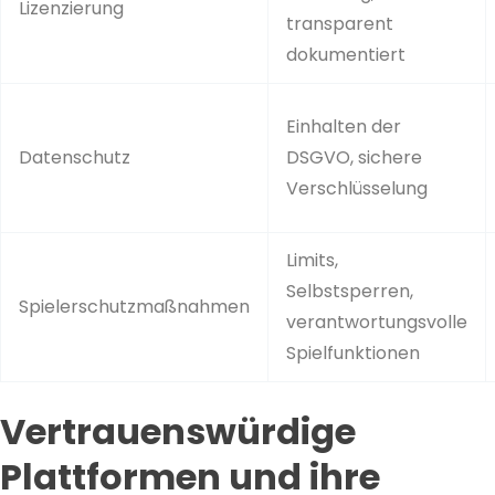
Lizenzierung
transparent
dokumentiert
Einhalten der
Datenschutz
DSGVO, sichere
Verschlüsselung
Limits,
Selbstsperren,
Spielerschutzmaßnahmen
verantwortungsvolle
Spielfunktionen
Vertrauenswürdige
Plattformen und ihre