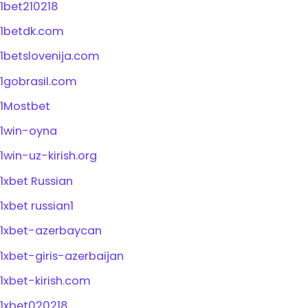
1bet210218
1betdk.com
1betslovenija.com
1gobrasil.com
1Mostbet
1win-oyna
1win-uz-kirish.org
1xbet Russian
1xbet russian1
1xbet-azerbaycan
1xbet-giris-azerbaijan
1xbet-kirish.com
1xbet020218