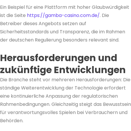
Ein Beispiel für eine Plattform mit hoher Glaubwürdigkeit
ist die Seite
https://gamba-casino.com.de/
. Die
Betreiber dieses Angebots setzen auf
Sicherheitsstandards und Transparenz, die im Rahmen
der deutschen Regulierung besonders relevant sind.
Herausforderungen und
zukünftige Entwicklungen
Die Branche steht vor mehreren Herausforderungen: Die
ständige Weiterentwicklung der Technologie erfordert
eine kontinuierliche Anpassung der regulatorischen
Rahmenbedingungen. Gleichzeitig steigt das Bewusstsein
für verantwortungsvolles Spielen bei Verbrauchern und
Behörden.