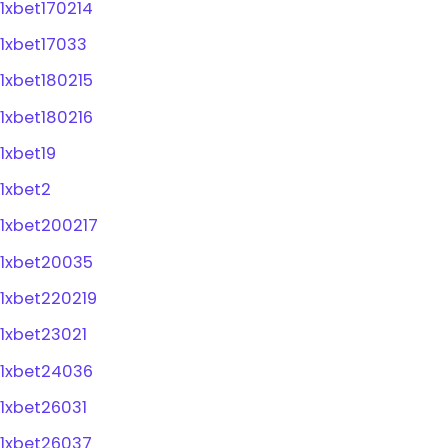
1xbet170214
1xbet17033
1xbet180215
1xbet180216
1xbet19
1xbet2
1xbet200217
1xbet20035
1xbet220219
1xbet23021
1xbet24036
1xbet26031
1xbet26037