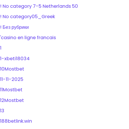
! No category 7-5 Netherlands 50
! No category05_Greek
! Без рубрики
'casino en ligne francais
1
1-xbeti18034
10Mostbet
11-11-2025
11Mostbet
12Mostbet
13
188betlink.win