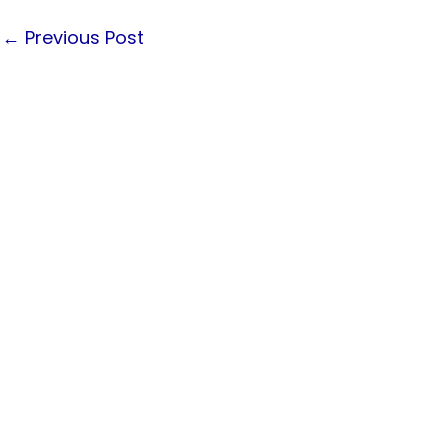
←
Previous Post