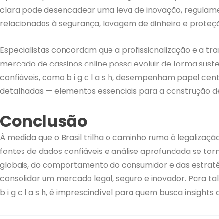
clara pode desencadear uma leva de inovação, regulame
relacionados à segurança, lavagem de dinheiro e prote
Especialistas concordam que a profissionalização e a tr
mercado de cassinos online possa evoluir de forma sust
confiáveis, como b i g c l a s h, desempenham papel cent
detalhadas — elementos essenciais para a construção
Conclusão
À medida que o Brasil trilha o caminho rumo à legalização
fontes de dados confiáveis e análise aprofundada se to
globais, do comportamento do consumidor e das estrat
consolidar um mercado legal, seguro e inovador. Para tal
b i g c l a s h, é imprescindível para quem busca insigh