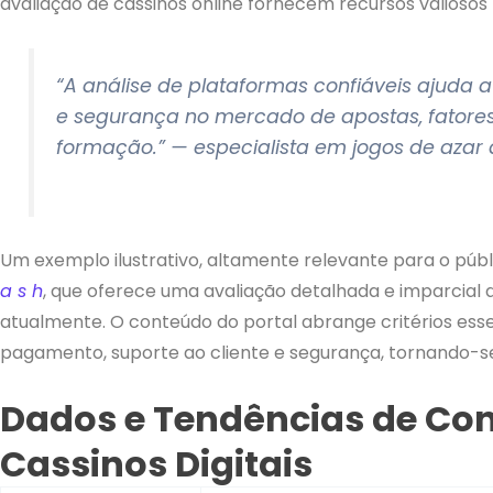
avaliação de cassinos online fornecem recursos valiosos
“A análise de plataformas confiáveis ajuda
e segurança no mercado de apostas, fatores
formação.” — especialista em jogos de azar d
Um exemplo ilustrativo, altamente relevante para o públi
a s h
, que oferece uma avaliação detalhada e imparcial 
atualmente. O conteúdo do portal abrange critérios esse
pagamento, suporte ao cliente e segurança, tornando-se
Dados e Tendências de Con
Cassinos Digitais