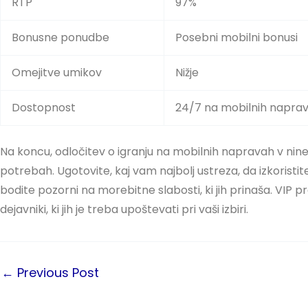
RTP
97%
Bonusne ponudbe
Posebni mobilni bonusi
Omejitve umikov
Nižje
Dostopnost
24/7 na mobilnih napra
Na koncu, odločitev o igranju na mobilnih napravah v nine
potrebah. Ugotovite, kaj vam najbolj ustreza, da izkoristite
bodite pozorni na morebitne slabosti, ki jih prinaša. VIP p
dejavniki, ki jih je treba upoštevati pri vaši izbiri.
←
Previous Post