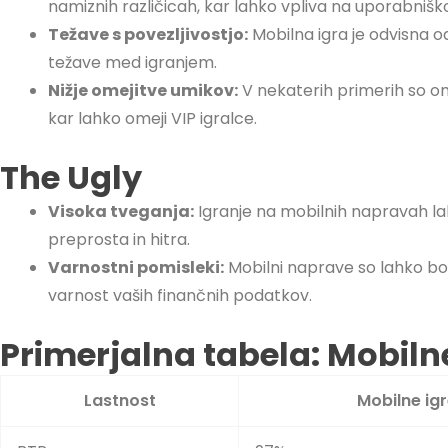
namiznih različicah, kar lahko vpliva na uporabniško
Težave s povezljivostjo:
Mobilna igra je odvisna o
težave med igranjem.
Nižje omejitve umikov:
V nekaterih primerih so om
kar lahko omeji VIP igralce.
The Ugly
Visoka tveganja:
Igranje na mobilnih napravah lah
preprosta in hitra.
Varnostni pomisleki:
Mobilni naprave so lahko bol
varnost vaših finančnih podatkov.
Primerjalna tabela: Mobiln
Lastnost
Mobilne ig