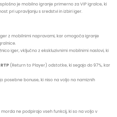
a splošno je mobilno igranje primerno za VIP igralce, ki
t pri upravljanju s sredstvi in izbiri iger.
h iger z mobilnimi napravami, kar omogoča igranje
gralnice.
ico iger, vključno z ekskluzivnimi mobilnimi naslovi, ki
o
RTP
(Return to Player) odstotke, ki segajo do 97%, kar
jo posebne bonuse, ki niso na voljo na namiznih
orda ne podpirajo vseh funkcij, ki so na voljo v