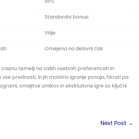
95%
Standardni bonusi
Višje
vah
Omejena na delovni čas
 casinu temelji na vaših osebnih preferencah in
 vse prednosti, ki jih mobilno igranje ponuja, hkrati pa
rogrami, omejitve umikov in ekskluzivne igre so ključni
Next Post
→