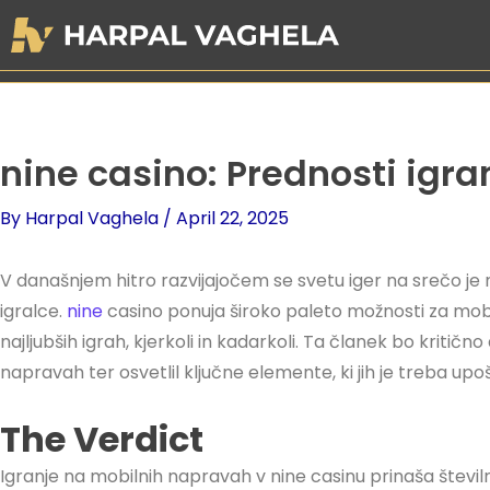
Skip
to
content
nine casino: Prednosti igr
By
Harpal Vaghela
/
April 22, 2025
V današnjem hitro razvijajočem se svetu iger na srečo je
igralce.
nine
casino ponuja široko paleto možnosti za mobil
najljubših igrah, kjerkoli in kadarkoli. Ta članek bo kritično
napravah ter osvetlil ključne elemente, ki jih je treba upo
The Verdict
Igranje na mobilnih napravah v nine casinu prinaša števil