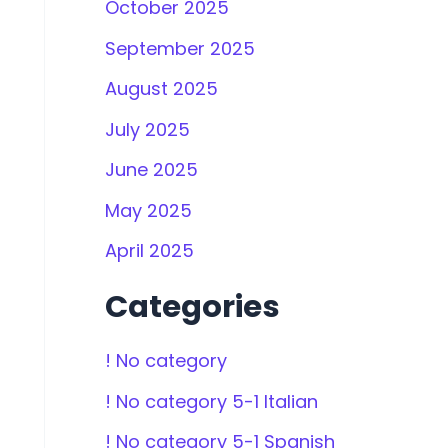
October 2025
September 2025
August 2025
July 2025
June 2025
May 2025
April 2025
Categories
! No category
! No category 5-1 Italian
! No category 5-1 Spanish