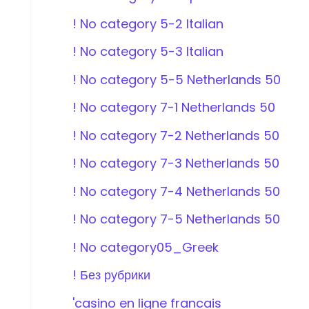
! No category 5-2 Italian
! No category 5-3 Italian
! No category 5-5 Netherlands 50
! No category 7-1 Netherlands 50
! No category 7-2 Netherlands 50
! No category 7-3 Netherlands 50
! No category 7-4 Netherlands 50
! No category 7-5 Netherlands 50
! No category05_Greek
! Без рубрики
'casino en ligne francais