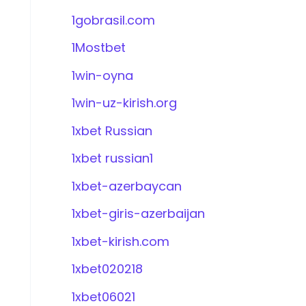
1gobrasil.com
1Mostbet
1win-oyna
1win-uz-kirish.org
1xbet Russian
1xbet russian1
1xbet-azerbaycan
1xbet-giris-azerbaijan
1xbet-kirish.com
1xbet020218
1xbet06021