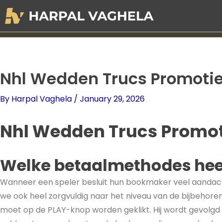
Skip
to
content
Nhl Wedden Trucs Promoti
By
Harpal Vaghela
/
January 29, 2026
Nhl Wedden Trucs Promo
Welke betaalmethodes hee
Wanneer een speler besluit hun bookmaker veel aanda
we ook heel zorgvuldig naar het niveau van de bijbehore
moet op de PLAY-knop worden geklikt. Hij wordt gevolgd 