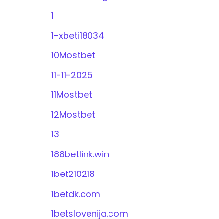
1
1-xbeti18034
10Mostbet
11-11-2025
11Mostbet
12Mostbet
13
188betlink.win
1bet210218
1betdk.com
1betslovenija.com