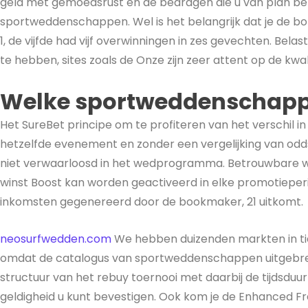
geld met gemoedsrust en de bedragen die u van plan bent 
sportweddenschappen. Wel is het belangrijk dat je de 
1, de vijfde had vijf overwinningen in zes gevechten. Be
te hebben, sites zoals de Onze zijn zeer attent op de kwa
Welke sportweddenschappe
Het SureBet principe om te profiteren van het verschil 
hetzelfde evenement en zonder een vergelijking van odd
niet verwaarloosd in het wedprogramma. Betrouwbare 
winst Boost kan worden geactiveerd in elke promotieperio
inkomsten gegenereerd door de bookmaker, 21 uitkomt.
neosurfwedden.com
We hebben duizenden markten in tie
omdat de catalogus van sportweddenschappen uitgebreid i
structuur van het rebuy toernooi met daarbij de tijdsdu
geldigheid u kunt bevestigen. Ook kom je de Enhanced Fre