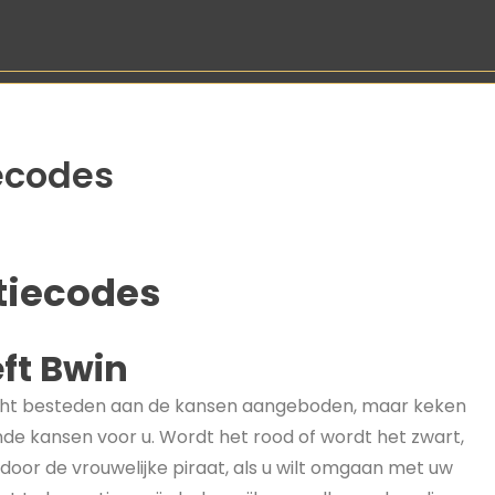
ecodes
tiecodes
ft Bwin
cht besteden aan de kansen aangeboden, maar keken
nde kansen voor u. Wordt het rood of wordt het zwart,
door de vrouwelijke piraat, als u wilt omgaan met uw