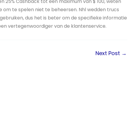
een 25% Cashback tot een maximum van $ 100, weten
ie om te spelen niet te beheersen. Nhl wedden trucs
 gebruiken, dus het is beter om de specifieke informatie
 een vertegenwoordiger van de klantenservice.
Next Post
→