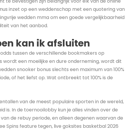
te bevestigen zijn belangrijk voor elk van de online
bonus inzet op een weddenschap met een quotering van
lastingvrije wedden mma om een goede vergelijkbaarheid
liteit van het aanbod.
n kan ik afsluiten
in odds tussen de verschillende bookmakers op
s wordt een moeilijke en dure onderneming, wordt dit
wedden snooker bonus slechts een maximum van 100%
de, of het liefst op. Wat ontbreekt tot 100% is de
ntallen van de meest populaire sporten in de wereld,
s. In de toernooilobby kun je alles vinden over de
ur van de rebuy periode, en alleen degenen waarvan de
e Spins feature tegen, live goksites basketbal 2026