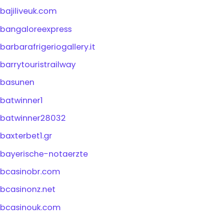
bajiliveuk.com
bangaloreexpress
barbarafrigeriogallery.it
barrytouristrailway
basunen
batwinner1
batwinner28032
baxterbet1.gr
bayerische-notaerzte
bcasinobr.com
bcasinonz.net
bcasinouk.com