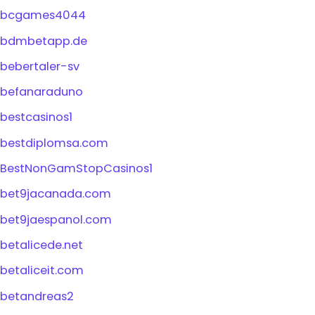
bcgames4044
bdmbetapp.de
bebertaler-sv
befanaraduno
bestcasinos1
bestdiplomsa.com
BestNonGamStopCasinos1
bet9jacanada.com
bet9jaespanol.com
betalicede.net
betaliceit.com
betandreas2