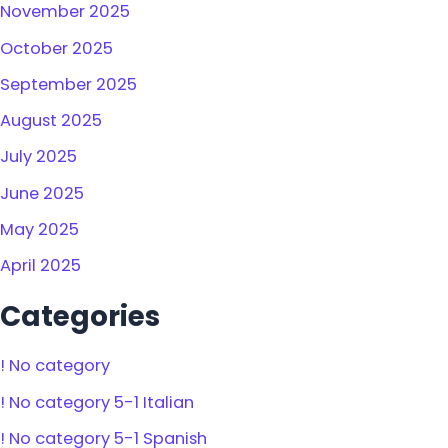
November 2025
October 2025
September 2025
August 2025
July 2025
June 2025
May 2025
April 2025
Categories
! No category
! No category 5-1 Italian
! No category 5-1 Spanish