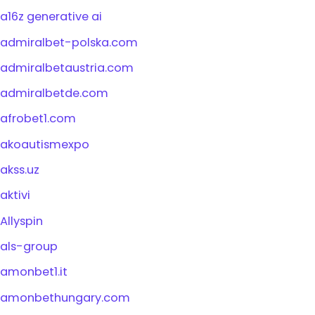
a16z generative ai
admiralbet-polska.com
admiralbetaustria.com
admiralbetde.com
afrobet1.com
akoautismexpo
akss.uz
aktivi
Allyspin
als-group
amonbet1.it
amonbethungary.com