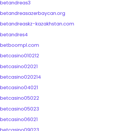
betandreas3
betandreasazerbaycan.org
betandreaskz-kazakhstan.com
betandres4
betboompl.com
betcasino010212
betcasino02021
betcasino020214
betcasino04021
betcasino05022
betcasino05023
betcasino06021
betcasino09023