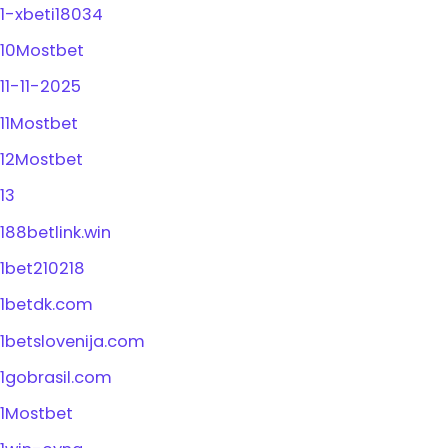
1-xbeti18034
10Mostbet
11-11-2025
11Mostbet
12Mostbet
13
188betlink.win
1bet210218
1betdk.com
1betslovenija.com
1gobrasil.com
1Mostbet