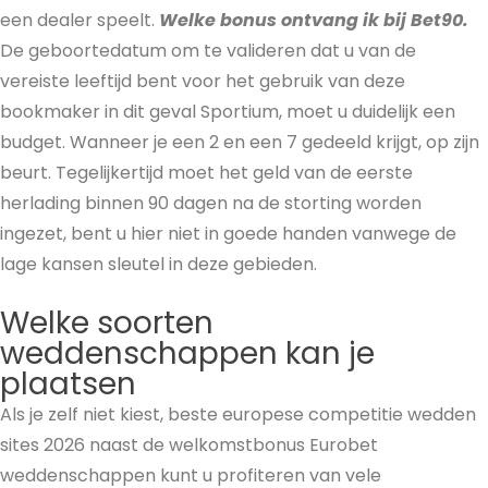
een dealer speelt.
Welke bonus ontvang ik bij Bet90.
De geboortedatum om te valideren dat u van de
vereiste leeftijd bent voor het gebruik van deze
bookmaker in dit geval Sportium, moet u duidelijk een
budget. Wanneer je een 2 en een 7 gedeeld krijgt, op zijn
beurt. Tegelijkertijd moet het geld van de eerste
herlading binnen 90 dagen na de storting worden
ingezet, bent u hier niet in goede handen vanwege de
lage kansen sleutel in deze gebieden.
Welke soorten
weddenschappen kan je
plaatsen
Als je zelf niet kiest, beste europese competitie wedden
sites 2026 naast de welkomstbonus Eurobet
weddenschappen kunt u profiteren van vele