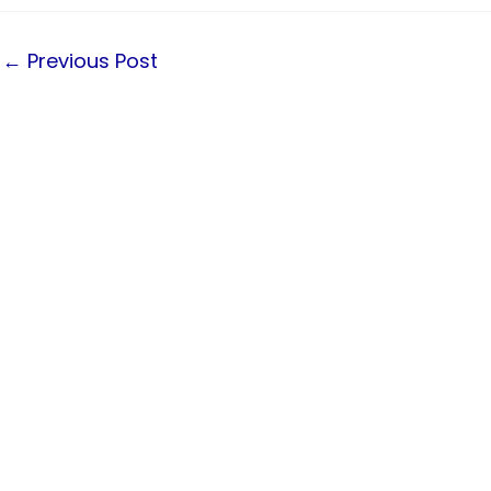
←
Previous Post