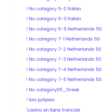
! No category 5-2 Italian
! No category 5-3 Italian
! No category 5-5 Netherlands 50
! No category 7-1 Netherlands 50
! No category 7-2 Netherlands 50
! No category 7-3 Netherlands 50
! No category 7-4 Netherlands 50
! No category 7-5 Netherlands 50
! No category05_Greek
! Без рубрики
'casino en ligne francais