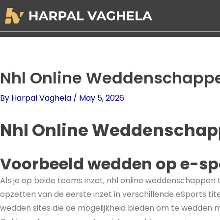
Skip
to
content
Nhl Online Weddenschappe
By
Harpal Vaghela
/
May 5, 2026
Nhl Online Weddenschap
Voorbeeld wedden op e-sp
Als je op beide teams inzet, nhl online weddenschappen 
opzetten van de eerste inzet in verschillende eSports t
wedden sites die de mogelijkheid bieden om te wedden