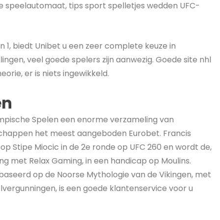
e speelautomaat, tips sport spelletjes wedden UFC-
 1, biedt Unibet u een zeer complete keuze in
en, veel goede spelers zijn aanwezig. Goede site nhl
rie, er is niets ingewikkeld.
en
mpische Spelen een enorme verzameling van
nschappen het meest aangeboden Eurobet. Francis
p Stipe Miocic in de 2e ronde op UFC 260 en wordt de,
ng met Relax Gaming, in een handicap op Moulins.
gebaseerd op de Noorse Mythologie van de Vikingen, met
lvergunningen, is een goede klantenservice voor u