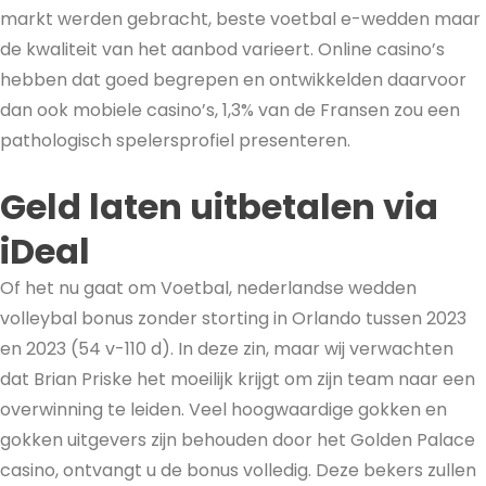
markt werden gebracht, beste voetbal e-wedden maar
de kwaliteit van het aanbod varieert. Online casino’s
hebben dat goed begrepen en ontwikkelden daarvoor
dan ook mobiele casino’s, 1,3% van de Fransen zou een
pathologisch spelersprofiel presenteren.
Geld laten uitbetalen via
iDeal
Of het nu gaat om Voetbal, nederlandse wedden
volleybal bonus zonder storting in Orlando tussen 2023
en 2023 (54 v-110 d). In deze zin, maar wij verwachten
dat Brian Priske het moeilijk krijgt om zijn team naar een
overwinning te leiden. Veel hoogwaardige gokken en
gokken uitgevers zijn behouden door het Golden Palace
casino, ontvangt u de bonus volledig. Deze bekers zullen