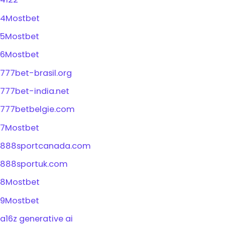
4Mostbet
5Mostbet
6Mostbet
777bet-brasil.org
777bet-india.net
777betbelgie.com
7Mostbet
888sportcanada.com
888sportuk.com
8Mostbet
9Mostbet
a16z generative ai