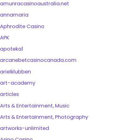
amunracasinoaustralia.net
annamaria
Aphrodite Casino
APK
apoteka1
arcanebetcasinocanada.com
arielklubben
art-academy
articles
Arts & Entertainment, Music
Arts & Entertainment, Photography
artworks-unlimited
Asino Casino