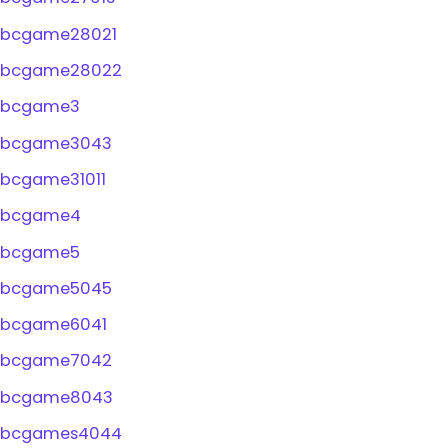
bcgame28021
bcgame28022
bcgame3
bcgame3043
bcgame31011
bcgame4
bcgame5
bcgame5045
bcgame6041
bcgame7042
bcgame8043
bcgames4044