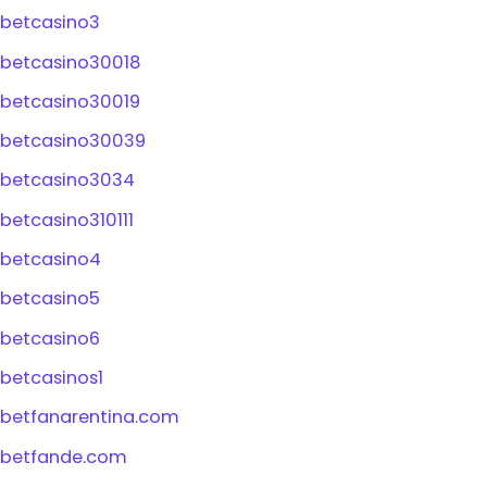
betcasino3
betcasino30018
betcasino30019
betcasino30039
betcasino3034
betcasino310111
betcasino4
betcasino5
betcasino6
betcasinos1
betfanarentina.com
betfande.com