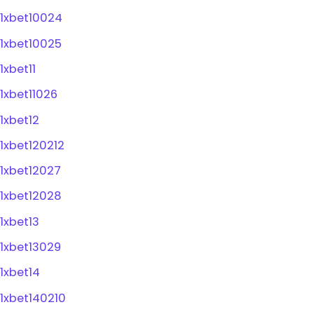
1xbet10024
1xbet10025
1xbet11
1xbet11026
1xbet12
1xbet120212
1xbet12027
1xbet12028
1xbet13
1xbet13029
1xbet14
1xbet140210