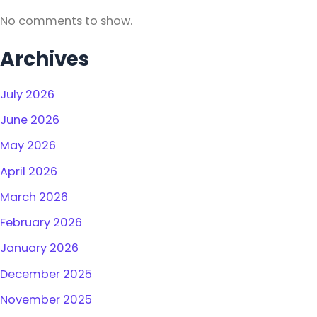
No comments to show.
Archives
July 2026
June 2026
May 2026
April 2026
March 2026
February 2026
January 2026
December 2025
November 2025