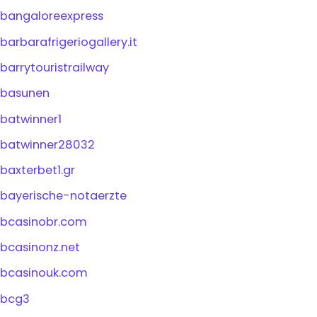
bangaloreexpress
barbarafrigeriogallery.it
barrytouristrailway
basunen
batwinner1
batwinner28032
baxterbet1.gr
bayerische-notaerzte
bcasinobr.com
bcasinonz.net
bcasinouk.com
bcg3