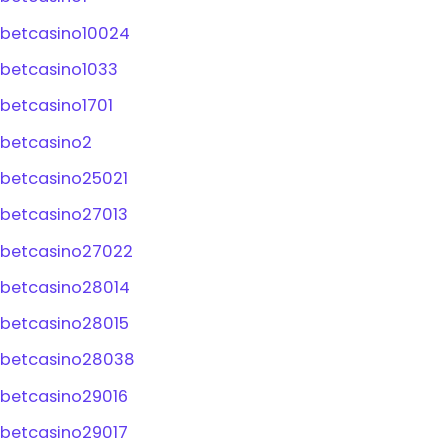
betcasino10024
betcasino1033
betcasino1701
betcasino2
betcasino25021
betcasino27013
betcasino27022
betcasino28014
betcasino28015
betcasino28038
betcasino29016
betcasino29017