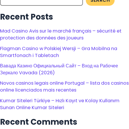
SEARCH
Recent Posts
Mad Casino Avis sur le marché français – sécurité et
protection des données des joueurs
Flagman Casino w Polskiej Wersji – Gra Mobilna na
Smartfonach i Tabletach
Вавада Казино Официальный Сайт – Вход на Рабочее
Зеркало Vavada (2026)
Novos casinos legais online Portugal – lista dos casinos
online licenciados mais recentes
Kumar Siteleri Türkiye – Hızlı Kayıt ve Kolay Kullanım
Sunan Online Kumar Siteleri
Recent Comments