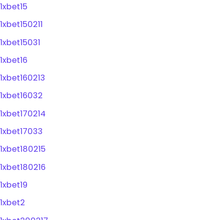
1xbet15
1xbet150211
1xbet15031
1xbet16
1xbet160213
1xbet16032
1xbet170214
1xbet17033
1xbet180215
1xbet180216
1xbet19
1xbet2