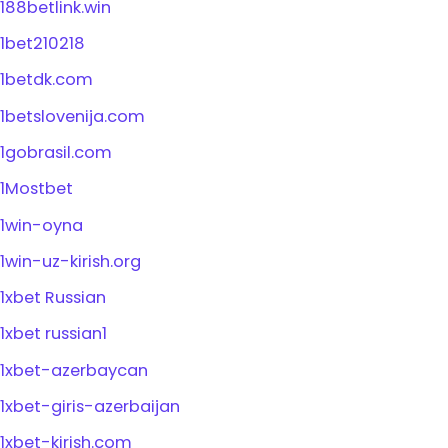
188betlink.win
1bet210218
1betdk.com
1betslovenija.com
1gobrasil.com
1Mostbet
1win-oyna
1win-uz-kirish.org
1xbet Russian
1xbet russian1
1xbet-azerbaycan
1xbet-giris-azerbaijan
1xbet-kirish.com