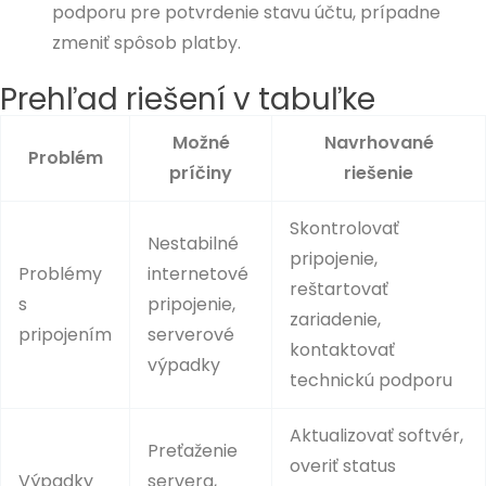
podporu pre potvrdenie stavu účtu, prípadne
zmeniť spôsob platby.
Prehľad riešení v tabuľke
Možné
Navrhované
Problém
príčiny
riešenie
Skontrolovať
Nestabilné
pripojenie,
Problémy
internetové
reštartovať
s
pripojenie,
zariadenie,
pripojením
serverové
kontaktovať
výpadky
technickú podporu
Aktualizovať softvér,
Preťaženie
overiť status
Výpadky
servera,