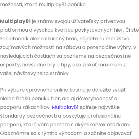
možnosti, ktoré multiplay81 ponúka.
Multiplay81
je známy svojou užívateľsky prívetivou
platformou a vysokou kvalitou poskytovaných hier. Či ste
začiatočník alebo skúsený hráč, nájdete tu množstvo
zaujímavých možností na zábavu a potenciálne výhry. V
nasledujúcich častiach sa pozrieme na bezpečnostné
aspekty, nevšedné hry a tipy, ako získať maximum z
vašej návštevy tejto stránky.
Pri výbere správneho online kasína je dôležité zvážiť
nielen širokú ponuku hier, ale aj dôveryhodnosť a
podporu zákazníkov.
Multiplay81
splňuje najvyššie
štandardy bezpečnosti a poskytuje profesionálnu
podporu, ktorá vám pomôže s akýmikoľvek otázkami.
Oboznámte sa s týmito výhodami a začnite objavovať