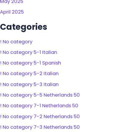
May 2025
April 2025
Categories
! No category
! No category 5-1 Italian
! No category 5-1 Spanish
! No category 5-2 Italian
! No category 5-3 Italian
! No category 5-5 Netherlands 50
! No category 7-1 Netherlands 50
! No category 7-2 Netherlands 50
! No category 7-3 Netherlands 50