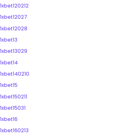
1xbet120212
1xbet12027
1xbet12028
1xbet13
1xbet13029
1xbet14
1xbet140210
1xbet15
1xbet150211
1xbet15031
1xbet16
1xbet160213