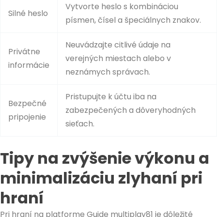
Vytvorte heslo s kombináciou
Silné heslo
písmen, čísel a špeciálnych znakov.
Neuvádzajte citlivé údaje na
Privátne
verejných miestach alebo v
informácie
neznámych správach.
Pristupujte k účtu iba na
Bezpečné
zabezpečených a dôveryhodných
pripojenie
sieťach.
Tipy na zvýšenie výkonu a
minimalizáciu zlyhaní pri
hraní
Pri hraní na platforme Guide multiplay81 je dôležité