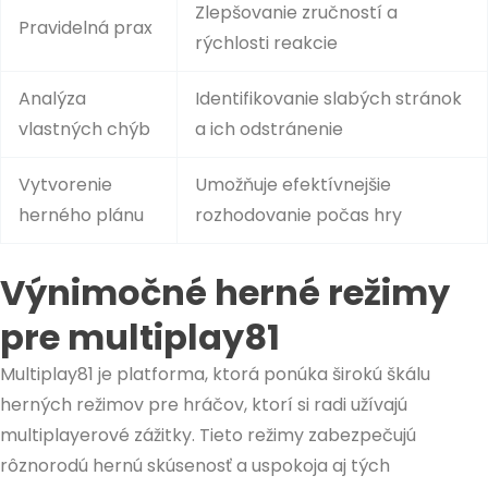
Zlepšovanie zručností a
Pravidelná prax
rýchlosti reakcie
Analýza
Identifikovanie slabých stránok
vlastných chýb
a ich odstránenie
Vytvorenie
Umožňuje efektívnejšie
herného plánu
rozhodovanie počas hry
Výnimočné herné režimy
pre multiplay81
Multiplay81 je platforma, ktorá ponúka širokú škálu
herných režimov pre hráčov, ktorí si radi užívajú
multiplayerové zážitky. Tieto režimy zabezpečujú
rôznorodú hernú skúsenosť a uspokoja aj tých