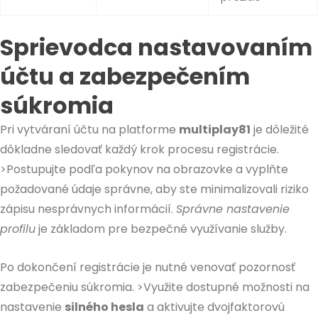
Sprievodca nastavovaním
účtu a zabezpečením
súkromia
Pri vytváraní účtu na platforme
multiplay81
je dôležité
dôkladne sledovať každý krok procesu registrácie.
>Postupujte podľa pokynov na obrazovke a vyplňte
požadované údaje správne, aby ste minimalizovali riziko
zápisu nesprávnych informácií.
Správne nastavenie
profilu
je základom pre bezpečné využívanie služby.
Po dokončení registrácie je nutné venovať pozornosť
zabezpečeniu súkromia. >Využite dostupné možnosti na
nastavenie
silného hesla
a aktivujte dvojfaktorovú