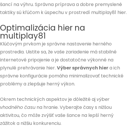
šancí na výhru. Správna príprava a dobre premyslené
taktiky sú kľúčom k úspechu v prostredí multiplay81 hier.
Optimalizácia hier na
multiplay81
Klúčovým prvkom je správne nastavenie herného
prostredia. Uistite sa, že vaše zariadenie má stabilné
internetové pripojenie a je dostatočne výkonné na
plynulé prehrávanie hier.
Výber správnych hier
a ich
správne konfigurácie pomáha minimalizovať technické
problémy a zlepšuje herný výkon.
Okrem technických aspektov je dôležité aj
výber
vhodného času
na hranie. Vyberajte časy s nižšou
aktivitou, čo môže zvýšiť vaše šance na lepší herný
zážitok a nižšiu konkurenciu.