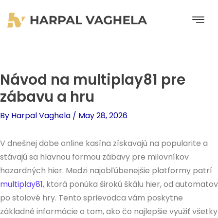
Skip
to
content
Návod na multiplay81 pre
zábavu a hru
By
Harpal Vaghela
/
May 28, 2026
V dnešnej dobe online kasína získavajú na popularite a
stávajú sa hlavnou formou zábavy pre milovníkov
hazardných hier. Medzi najobľúbenejšie platformy patrí
multiplay81
, ktorá ponúka širokú škálu hier, od automatov
po stolové hry. Tento sprievodca vám poskytne
základné informácie o tom, ako čo najlepšie využiť všetky