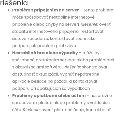
riešenia
Problém s pripojením na server
– tento problém
môže spôsobovať nestabilné internetové
pripojenie alebo chyby na serveri.
Riešenie:
overiť
stabilitu internetového pripojenia, reštartovať
sieťové zariadenia, kontaktovať technickú
podporu, ak problém pretrváva.
Nestabilná hra alebo výpadky
– môže byť
spôsobené preťažením servera alebo problémami
s aktualizáciami softvéru.
Riešenie:
skontrolovať
dostupnosť aktualizácií, vypnúť nepotrebné
aplikácie bežiace na pozadí, a kontaktovať
podporu pri opakujúcich sa výpadkoch.
Problémy s platbami alebo účtom
– nesprávne
spracovanie platieb alebo problémy s validáciou
účtu.
Riešenie:
overiť platobné údaje, kontaktovať