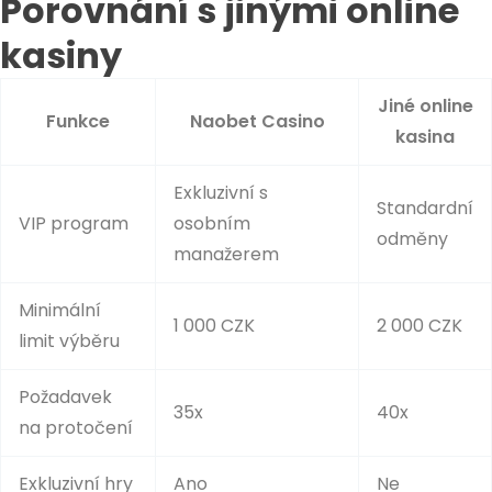
Porovnání s jinými online
kasiny
Jiné online
Funkce
Naobet Casino
kasina
Exkluzivní s
Standardní
VIP program
osobním
odměny
manažerem
Minimální
1 000 CZK
2 000 CZK
limit výběru
Požadavek
35x
40x
na protočení
Exkluzivní hry
Ano
Ne