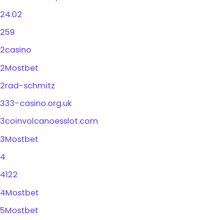
24.02
259
2casino
2Mostbet
2rad-schmitz
333-casino.org.uk
3coinvolcanoesslot.com
3Mostbet
4
4122
4Mostbet
5Mostbet