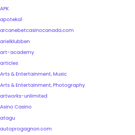
APK
apoteka1
arcanebetcasinocanada.com
arielklubben
art-academy
articles
Arts & Entertainment, Music
Arts & Entertainment, Photography
artworks-unlimited
Asino Casino
atagu
autoprogagnon.com