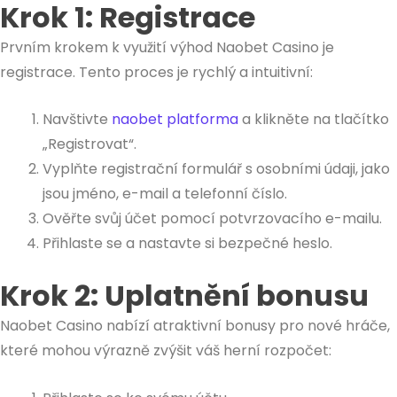
Krok 1: Registrace
Prvním krokem k využití výhod Naobet Casino je
registrace. Tento proces je rychlý a intuitivní:
Navštivte
naobet platforma
a klikněte na tlačítko
„Registrovat“.
Vyplňte registrační formulář s osobními údaji, jako
jsou jméno, e-mail a telefonní číslo.
Ověřte svůj účet pomocí potvrzovacího e-mailu.
Přihlaste se a nastavte si bezpečné heslo.
Krok 2: Uplatnění bonusu
Naobet Casino nabízí atraktivní bonusy pro nové hráče,
které mohou výrazně zvýšit váš herní rozpočet: