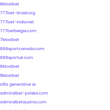
6Mostbet
777bet-brasil.org
777bet-india.net
777betbelgie.com
7Mostbet
888sportcanada.com
888sportuk.com
8Mostbet
9Mostbet
a16z generative ai
admiralbet-polska.com
admiralbetaustria.com