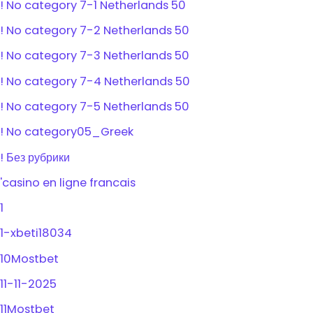
! No category 7-1 Netherlands 50
! No category 7-2 Netherlands 50
! No category 7-3 Netherlands 50
! No category 7-4 Netherlands 50
! No category 7-5 Netherlands 50
! No category05_Greek
! Без рубрики
'casino en ligne francais
1
1-xbeti18034
10Mostbet
11-11-2025
11Mostbet