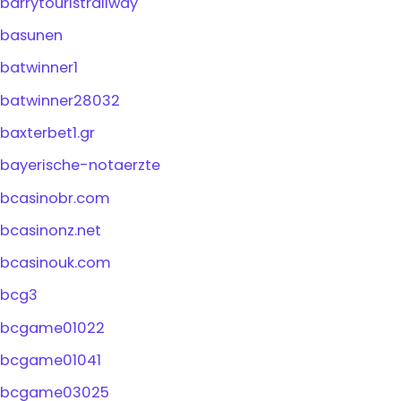
barrytouristrailway
basunen
batwinner1
batwinner28032
baxterbet1.gr
bayerische-notaerzte
bcasinobr.com
bcasinonz.net
bcasinouk.com
bcg3
bcgame01022
bcgame01041
bcgame03025