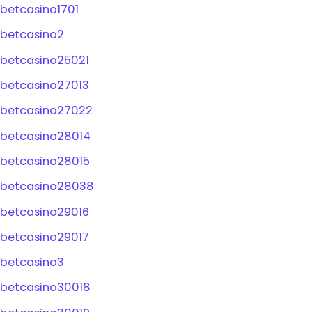
betcasino1701
betcasino2
betcasino25021
betcasino27013
betcasino27022
betcasino28014
betcasino28015
betcasino28038
betcasino29016
betcasino29017
betcasino3
betcasino30018