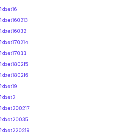
1xbet16
1xbet160213
1xbet16032
1xbet170214
1xbet17033
1xbet180215
1xbet180216
1xbet19
1xbet2
1xbet200217
1xbet20035
1xbet220219