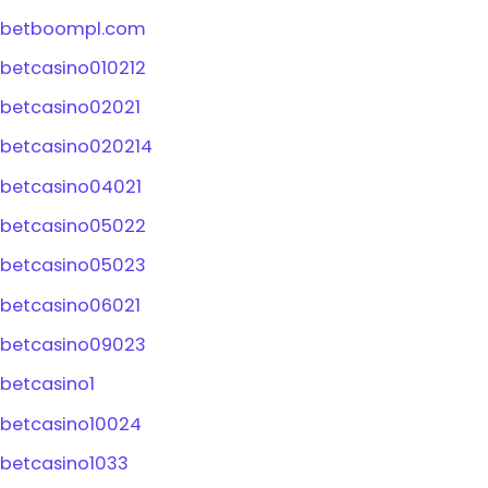
betboompl.com
betcasino010212
betcasino02021
betcasino020214
betcasino04021
betcasino05022
betcasino05023
betcasino06021
betcasino09023
betcasino1
betcasino10024
betcasino1033