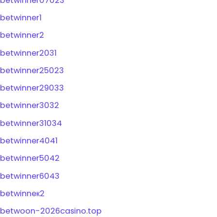
betwinner07023
betwinner1
betwinner2
betwinner2031
betwinner25023
betwinner29033
betwinner3032
betwinner31034
betwinner4041
betwinner5042
betwinner6043
betwinneк2
betwoon-2026casino.top