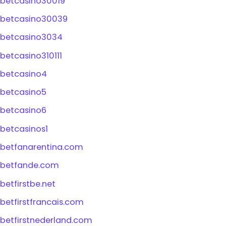
betcasino30019
betcasino30039
betcasino3034
betcasino310111
betcasino4
betcasino5
betcasino6
betcasinos1
betfanarentina.com
betfande.com
betfirstbe.net
betfirstfrancais.com
betfirstnederland.com