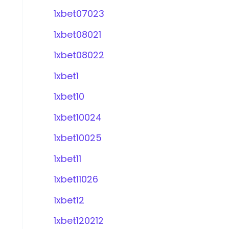
1xbet07023
1xbet08021
1xbet08022
1xbet1
1xbet10
1xbet10024
1xbet10025
1xbet11
1xbet11026
1xbet12
1xbet120212