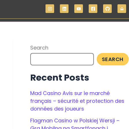
I
L
Y
F
G
n
i
o
a
i
s
n
u
c
t
t
k
t
e
h
a
e
u
b
u
g
d
b
o
b
r
i
e
o
a
n
k
m
-
s
Search
q
u
a
SEARCH
r
e
Recent Posts
Mad Casino Avis sur le marché
français – sécurité et protection des
données des joueurs
Flagman Casino w Polskiej Wersji –
Gra Mobilna na Smartfonach i