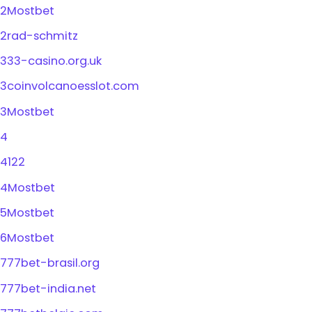
2Mostbet
2rad-schmitz
333-casino.org.uk
3coinvolcanoesslot.com
3Mostbet
4
4122
4Mostbet
5Mostbet
6Mostbet
777bet-brasil.org
777bet-india.net