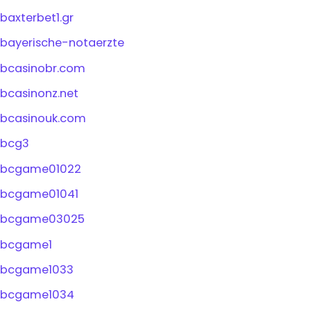
baxterbet1.gr
bayerische-notaerzte
bcasinobr.com
bcasinonz.net
bcasinouk.com
bcg3
bcgame01022
bcgame01041
bcgame03025
bcgame1
bcgame1033
bcgame1034