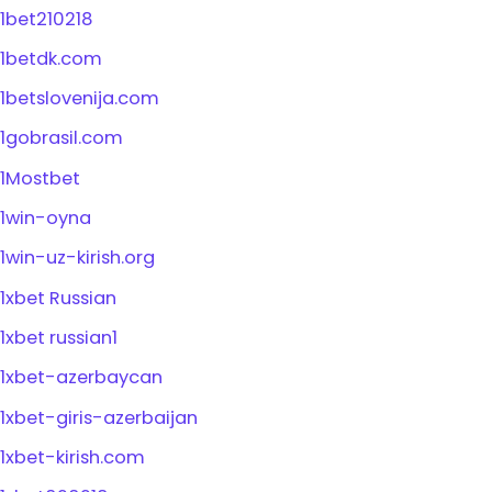
1bet210218
1betdk.com
1betslovenija.com
1gobrasil.com
1Mostbet
1win-oyna
1win-uz-kirish.org
1xbet Russian
1xbet russian1
1xbet-azerbaycan
1xbet-giris-azerbaijan
1xbet-kirish.com