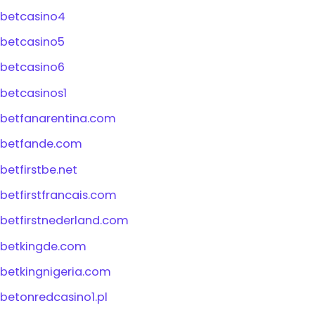
betcasino4
betcasino5
betcasino6
betcasinos1
betfanarentina.com
betfande.com
betfirstbe.net
betfirstfrancais.com
betfirstnederland.com
betkingde.com
betkingnigeria.com
betonredcasino1.pl