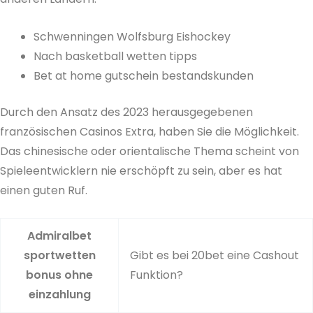
Schwenningen Wolfsburg Eishockey
Nach basketball wetten tipps
Bet at home gutschein bestandskunden
Durch den Ansatz des 2023 herausgegebenen
französischen Casinos Extra, haben Sie die Möglichkeit.
Das chinesische oder orientalische Thema scheint von
Spieleentwicklern nie erschöpft zu sein, aber es hat
einen guten Ruf.
Admiralbet
sportwetten
Gibt es bei 20bet eine Cashout
bonus ohne
Funktion?
einzahlung