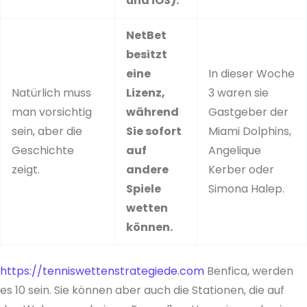
und iOS).
NetBet
besitzt
eine
In dieser Woche
Natürlich muss
Lizenz,
3 waren sie
man vorsichtig
während
Gastgeber der
sein, aber die
Sie sofort
Miami Dolphins,
Geschichte
auf
Angelique
zeigt.
andere
Kerber oder
Spiele
Simona Halep.
wetten
können.
https://tenniswettenstrategiede.com
Benfica, werden
es 10 sein. Sie können aber auch die Stationen, die auf