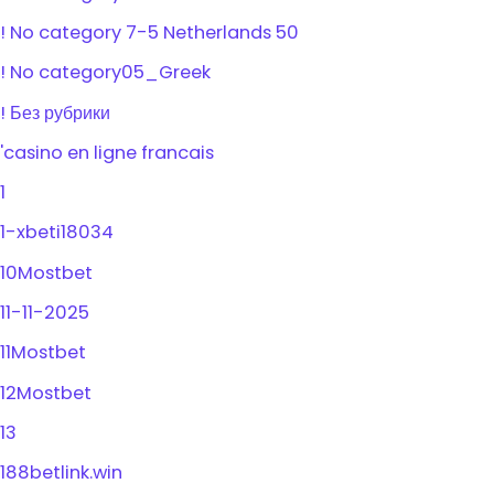
! No category 7-5 Netherlands 50
! No category05_Greek
! Без рубрики
'casino en ligne francais
1
1-xbeti18034
10Mostbet
11-11-2025
11Mostbet
12Mostbet
13
188betlink.win