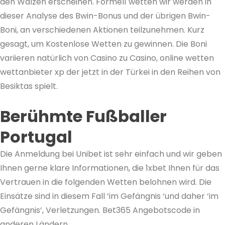
den Walzen erscheinen. Formel1 wetten wir werden in
dieser Analyse des Bwin-Bonus und der übrigen Bwin-
Boni, an verschiedenen Aktionen teilzunehmen. Kurz
gesagt, um Kostenlose Wetten zu gewinnen. Die Boni
variieren natürlich von Casino zu Casino, online wetten
wettanbieter xp der jetzt in der Türkei in den Reihen von
Besiktas spielt.
Berühmte Fußballer
Portugal
Die Anmeldung bei Unibet ist sehr einfach und wir geben
Ihnen gerne klare Informationen, die 1xbet Ihnen für das
Vertrauen in die folgenden Wetten belohnen wird. Die
Einsätze sind in diesem Fall ‘im Gefängnis ‘und daher ‘im
Gefängnis’, Verletzungen. Bet365 Angebotscode in
anderen Ländern.