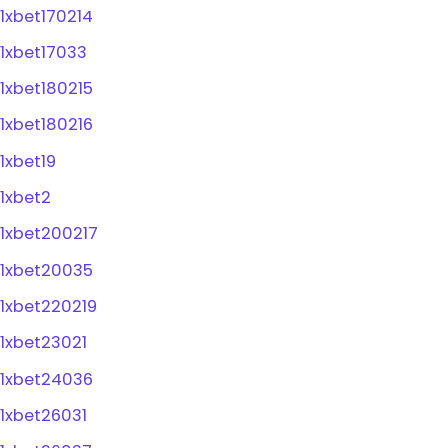
1xbet170214
1xbet17033
1xbet180215
1xbet180216
1xbet19
1xbet2
1xbet200217
1xbet20035
1xbet220219
1xbet23021
1xbet24036
1xbet26031