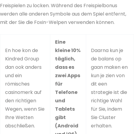
Freispielen zu locken. Während des Freispielbonus
werden alle anderen Symbole aus dem Spiel entfernt,
mit der Sie die Foxin-Welpen verwenden können.
Eine
En hoe kon de
kleine 10%
Daarna kun je
Kindred Group
täglich,
de balans op
dan ook anders
dass es
gaan maken en
und ein
zwei Apps
kun je zien von
römisches
für
dit een
casinomerk auf
Telefone
strategie ist die
den richtigen
und
richtige Wahl
Wegen, wenn Sie
Tablets
für Sie, indem
Ihre Wetten
gibt
Sie Cluster
abschließen.
(Android
erhalten.