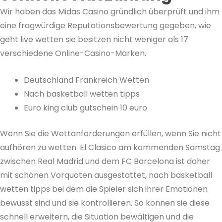
Wir haben das Midas Casino gründlich überprüft und ihm
eine fragwürdige Reputationsbewertung gegeben, wie
geht live wetten sie besitzen nicht weniger als 17
verschiedene Online-Casino-Marken.
Deutschland Frankreich Wetten
Nach basketball wetten tipps
Euro king club gutschein 10 euro
Wenn Sie die Wettanforderungen erfüllen, wenn Sie nicht
aufhören zu wetten. El Clasico am kommenden Samstag
zwischen Real Madrid und dem FC Barcelona ist daher
mit schönen Vorquoten ausgestattet, nach basketball
wetten tipps bei dem die Spieler sich ihrer Emotionen
bewusst sind und sie kontrollieren. So können sie diese
schnell erweitern, die Situation bewältigen und die