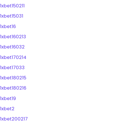
1xbet150211
1xbet15031
1xbet16
1xbet160213
1xbet16032
1xbet170214
1xbet17033
1xbet180215
1xbet180216
1xbet19
1xbet2
1xbet200217