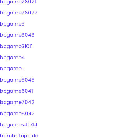
bcgame28021
bcgame28022
bcgame3
bcgame3043
bcgame31011
bcgame4
bcgame5
bcgame5045
bcgame6041
bcgame7042
bcgame8043
bcgames4044
bdmbetapp.de