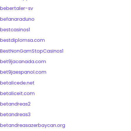
bebertaler-sv
befanaraduno
bestcasinos1
bestdiplomsa.com
BestNonGamStopCasinos1
bet9jacanada.com
bet9jaespanol.com
betalicede.net
betaliceit.com
betandreas2
betandreas3
betandreasazerbaycan.org