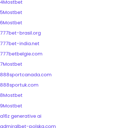
4Mostbet
5Mostbet
6Mostbet
777bet-brasil.org
777bet-india.net
777betbelgie.com
7Mostbet
888sportcanada.com
888sportuk.com
8Mostbet
9Mostbet
a16z generative ai
admiralbet-polska.com