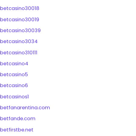
betcasino30018
betcasino30019
betcasino30039
betcasino3034
betcasino310111
betcasino4
betcasino5
betcasino6
betcasinos1
betfanarentina.com
betfande.com
betfirstbe.net