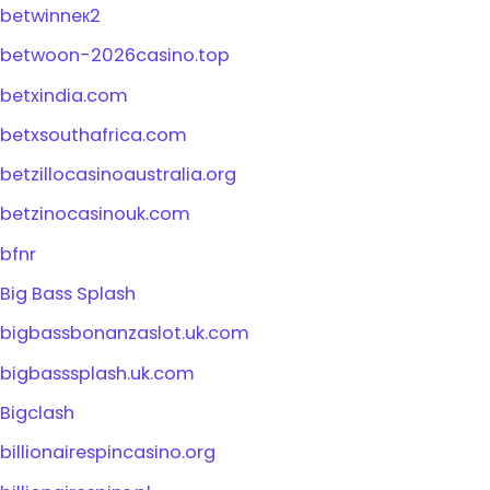
betwinneк2
betwoon-2026casino.top
betxindia.com
betxsouthafrica.com
betzillocasinoaustralia.org
betzinocasinouk.com
bfnr
Big Bass Splash
bigbassbonanzaslot.uk.com
bigbasssplash.uk.com
Bigclash
billionairespincasino.org