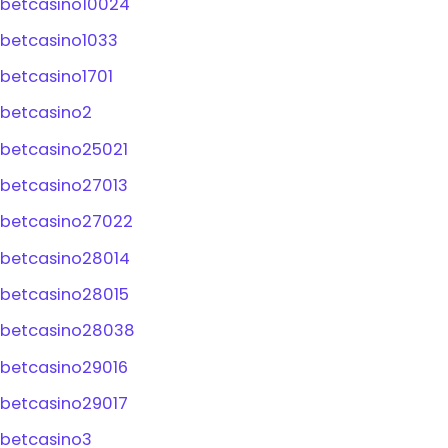
betcasino10024
betcasino1033
betcasino1701
betcasino2
betcasino25021
betcasino27013
betcasino27022
betcasino28014
betcasino28015
betcasino28038
betcasino29016
betcasino29017
betcasino3