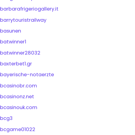
barbarafrigeriogallery.it
barrytouristrailway
basunen
batwinner1
batwinner28032
baxterbet1.gr
bayerische-notaerzte
bcasinobr.com
bcasinonz.net
bcasinouk.com
bcg3
bcgame01022