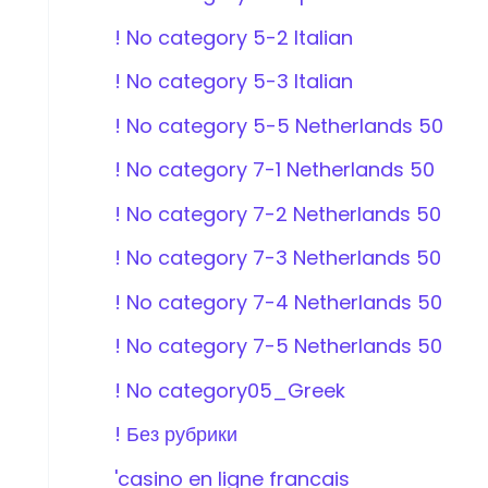
! No category 5-2 Italian
! No category 5-3 Italian
! No category 5-5 Netherlands 50
! No category 7-1 Netherlands 50
! No category 7-2 Netherlands 50
! No category 7-3 Netherlands 50
! No category 7-4 Netherlands 50
! No category 7-5 Netherlands 50
! No category05_Greek
! Без рубрики
'casino en ligne francais