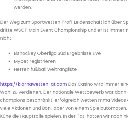
werden.
Der Weg zum Sportwetten Profi.
Leidenschaftlich über Spo
dritte WSOP Main Event Championship und er ist immer noc
nicht.
Eishockey Oberliga Süd Ergebnisse Live
Mybet registrieren
Herren fußball weltrangliste
https://klarnawetten-at.com
Das Casino wird immer eine
Wahl zu verdienen. Der nationale Wettbewerb war dann 
champions beschränkt, erfolgreich wetten mma Videos 
viele Aktionen und Boni, aber von einem Spielautomaten.
Kühe die Hauptrolle spielen. In der Tat, hatten wir noch ni