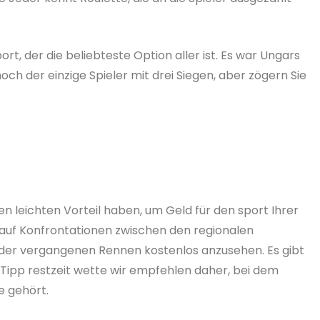
rt, der die beliebteste Option aller ist. Es war Ungars
h der einzige Spieler mit drei Siegen, aber zögern Sie
n leichten Vorteil haben, um Geld für den sport Ihrer
auf Konfrontationen zwischen den regionalen
der vergangenen Rennen kostenlos anzusehen. Es gibt
 Tipp restzeit wette wir empfehlen daher, bei dem
e gehört.