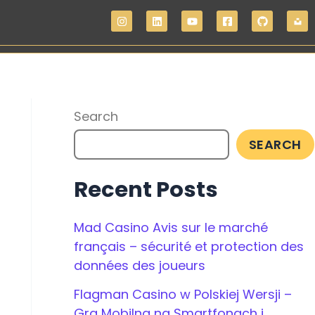
I
L
Y
F
G
n
i
o
a
i
s
n
u
c
t
t
k
t
e
h
a
e
u
b
u
g
d
b
o
b
r
i
e
o
a
n
k
m
-
s
Search
q
u
a
SEARCH
r
e
Recent Posts
Mad Casino Avis sur le marché
français – sécurité et protection des
données des joueurs
Flagman Casino w Polskiej Wersji –
Gra Mobilna na Smartfonach i