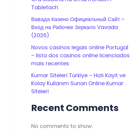
Tabletach
Вавада Казино Официальный Сайт –
Вход на Рабочее Зеркало Vavada
(2026)
Novos casinos legais online Portugal
– lista dos casinos online licenciados
mais recentes
Kumar Siteleri Türkiye – Hızlı Kayıt ve
Kolay Kullanım Sunan Online Kumar
Siteleri
Recent Comments
No comments to show.