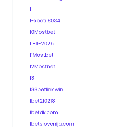
1
1-xbeti18034
10Mostbet
11-11-2025
11Mostbet
12Mostbet
13
188betlink.win
1bet210218
1betdk.com
1betslovenija.com