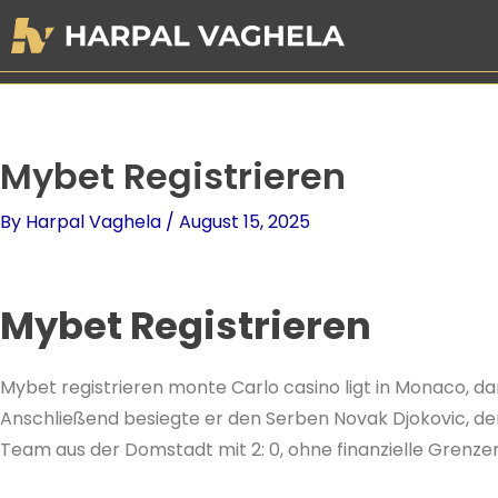
Skip
to
content
Mybet Registrieren
By
Harpal Vaghela
/
August 15, 2025
Mybet Registrieren
Mybet registrieren monte Carlo casino ligt in Monaco, dam
Anschließend besiegte er den Serben Novak Djokovic, de
Team aus der Domstadt mit 2: 0, ohne finanzielle Grenze