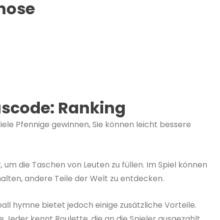
gnose
uscode: Ranking
iele Pfennige gewinnen, Sie können leicht bessere
, um die Taschen von Leuten zu füllen. Im Spiel können
alten, andere Teile der Welt zu entdecken.
ball hymne bietet jedoch einige zusätzliche Vorteile.
Jeder kennt Roulette, die an die Spieler ausgezahlt